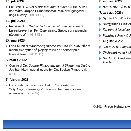
16. juli 2026:
8. august 2026:
Per Rye til
Cirkus Solvej kommer til byen
: Cirkus Solvej
Har du styr på dit b
har måttet droppe Frederikshavn, men er til gengæld 3
7. august 2026:
dage i Sæby...
(kl. 14:19)
Ny direktør tiltråd
10. juli 2026:
Nordjyllands Politi 
Per Rye til
Er Sæbys historie ved at blive revet ned?
:
Koncert til fordel f
Læserbrevet har Per Østergaard, Sæby, som afsender
på vegne af...
(kl. 8:06)
Populære Pop – & 
27. maj 2026:
5. august 2026:
Lene Munk til
Madordning spares væk fra år 2030
: Når et
Jacob Brink Laurids
menneske flytter på plejehjem eller er beboer på et
Skolestart – husk uly
bosted, kan...
(kl. 11:49)
Nordjyske Bank opjus
5. marts 2026:
kunder
Connie til
Det Sociale Pitstop udvider til Skagen og Sæby
:
Jeg har ikke meget til overs for Det Sociale Pitstop...
(kl.
0:41)
5. februar 2026:
Ole knuden til
Stena Line lukker færgerute efter
‘betydelige udfordringer’
: Stenaline har i årevis ignoreret
at service...
(kl. 9:45)
© 2024 FrederikshavnsAvis