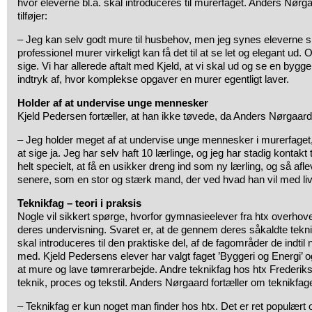
hvor eleverne bl.a. skal introduceres til murerfaget. Anders Nørg
tilføjer:
– Jeg kan selv godt mure til husbehov, men jeg synes eleverne s
professionel murer virkeligt kan få det til at se let og elegant ud
sige. Vi har allerede aftalt med Kjeld, at vi skal ud og se en bygge
indtryk af, hvor komplekse opgaver en murer egentligt laver.
Holder af at undervise unge mennesker
Kjeld Pedersen fortæller, at han ikke tøvede, da Anders Nørgaa
– Jeg holder meget af at undervise unge mennesker i murerfaget,
at sige ja. Jeg har selv haft 10 lærlinge, og jeg har stadig kontakt 
helt specielt, at få en usikker dreng ind som ny lærling, og så afl
senere, som en stor og stærk mand, der ved hvad han vil med liv
Teknikfag – teori i praksis
Nogle vil sikkert spørge, hvorfor gymnasieelever fra htx overhove
deres undervisning. Svaret er, at de gennem deres såkaldte tekni
skal introduceres til den praktiske del, af de fagområder de indtil
med. Kjeld Pedersens elever har valgt faget ’Byggeri og Energi’ og
at mure og lave tømrerarbejde. Andre teknikfag hos htx Frederiks
teknik, proces og tekstil. Anders Nørgaard fortæller om teknikfage
– Teknikfag er kun noget man finder hos htx. Det er ret populært 