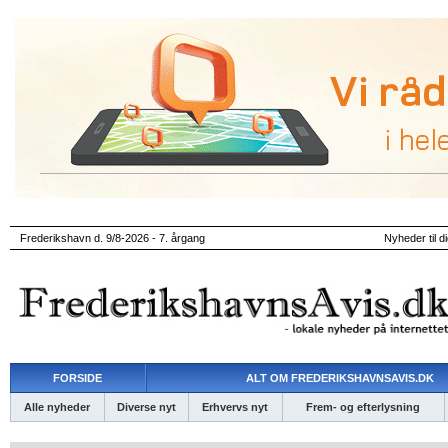
Frederikshavn d. 9/8-2026 - 7. årgang
Nyheder til d
FORSIDE
ALT OM FREDERIKSHAVNSAVIS.DK
Alle nyheder
Diverse nyt
Erhvervs nyt
Frem- og efterlysning