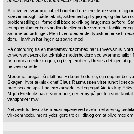
medarbejdere ved svømmehaller og badelande.
At drive en svømmehal, et badeland eller en større swimmingpoo
kræver indsigt i både teknik, sikkerhed og hygiejne, og der kan 
problemstillinger i forhold til både teknik og brugernes adfærd. Sta
campingpladser har vandlande eller andre svømme-faciliteter og 
samme udfordringer. Men hvert sted er det typisk en enkelt medar
dem. Han/hun har ingen at sparre med.
På opfordring fra en medlemsvirksomhed har Erhvervshus Nord de
erhvervsnetværk for tekniske medarbejdere ved svømmehaller. Ne
før corona-nedlukningen, og i september lykkedes det igen at ge
netværksmøde.
Møderne foregår på skift hos virksomhederne, og i september var
Skagen, hvor teknisk chef Claus Rasmussen viste rundt i det 
med pool og spa. I netværksmødet deltog også Aia Aistrup Erikse
Miljø i Frederikshavn Kommune, der er ny på posten som kontak
vandprøver m.v.
Netværk for tekniske medarbejdere ved svømmehaller og badelan
virksomheder, mens yderligere tre er i dialog om at blive medlem