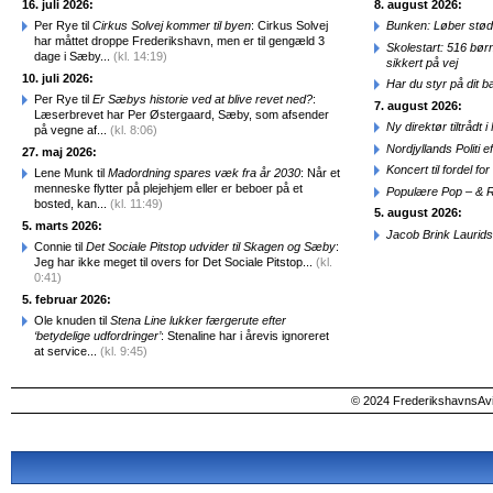
16. juli 2026:
8. august 2026:
Per Rye til
Cirkus Solvej kommer til byen
: Cirkus Solvej
Bunken: Løber stød
har måttet droppe Frederikshavn, men er til gengæld 3
Skolestart: 516 bør
dage i Sæby...
(kl. 14:19)
sikkert på vej
10. juli 2026:
Har du styr på dit b
Per Rye til
Er Sæbys historie ved at blive revet ned?
:
7. august 2026:
Læserbrevet har Per Østergaard, Sæby, som afsender
Ny direktør tiltråd
på vegne af...
(kl. 8:06)
Nordjyllands Politi 
27. maj 2026:
Koncert til fordel f
Lene Munk til
Madordning spares væk fra år 2030
: Når et
menneske flytter på plejehjem eller er beboer på et
Populære Pop – & 
bosted, kan...
(kl. 11:49)
5. august 2026:
5. marts 2026:
Jacob Brink Laurids
Connie til
Det Sociale Pitstop udvider til Skagen og Sæby
:
Jeg har ikke meget til overs for Det Sociale Pitstop...
(kl.
0:41)
5. februar 2026:
Ole knuden til
Stena Line lukker færgerute efter
‘betydelige udfordringer’
: Stenaline har i årevis ignoreret
at service...
(kl. 9:45)
© 2024 FrederikshavnsAvis