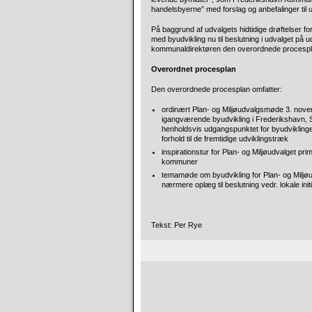
handelsbyerne” med forslag og anbefalinger til 
På baggrund af udvalgets hidtidige drøftelser 
med byudvikling nu til beslutning i udvalget på
kommunaldirektøren den overordnede procesplan
Overordnet procesplan
Den overordnede procesplan omfatter:
ordinært Plan- og Miljøudvalgsmøde 3. nov
igangværende byudvikling i Frederikshavn, 
henholdsvis udgangspunktet for byudvikling
forhold til de fremtidige udviklingstræk
inspirationstur for Plan- og Miljøudvalget p
kommuner
temamøde om byudvikling for Plan- og Miljøu
nærmere oplæg til beslutning vedr. lokale initia
Tekst: Per Rye