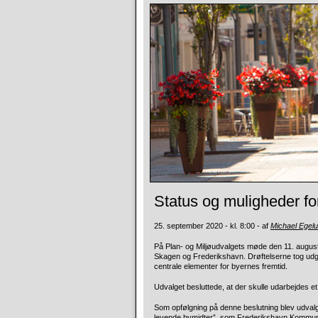
Status og muligheder fo
25. september 2020 - kl. 8:00 - af
Michael Egel
På Plan- og Miljøudvalgets møde den 11. august 
Skagen og Frederikshavn. Drøftelserne tog udg
centrale elementer for byernes fremtid.
Udvalget besluttede, at der skulle udarbejdes et 
Som opfølgning på denne beslutning blev udvalge
levende bymidter”, som Frederikshavn Kommune 