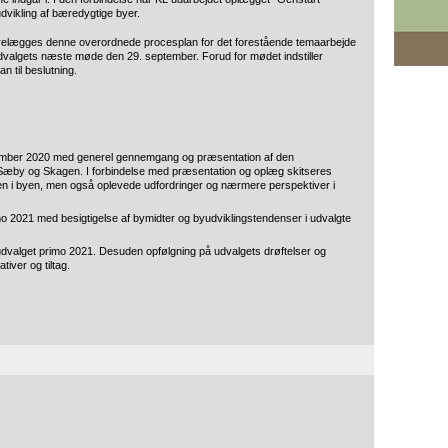
udvikling af bæredygtige byer.
forelægges denne overordnede procesplan for det forestående temaarbejde
 udvalgets næste møde den 29. september. Forud for mødet indstiller
 til beslutning.
ember 2020 med generel gennemgang og præsentation af den
Sæby og Skagen. I forbindelse med præsentation og oplæg skitseres
en i byen, men også oplevede udfordringer og nærmere perspektiver i
rimo 2021 med besigtigelse af bymidter og byudviklingstendenser i udvalgte
dvalget primo 2021. Desuden opfølgning på udvalgets drøftelser og
tiver og tiltag.