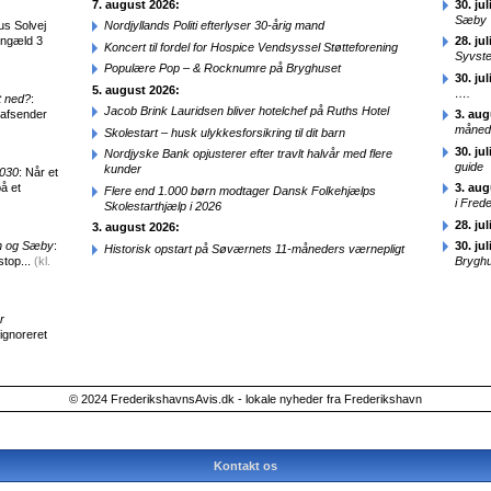
7. august 2026:
30. jul
Sæby
us Solvej
Nordjyllands Politi efterlyser 30-årig mand
engæld 3
28. jul
Koncert til fordel for Hospice Vendsyssel Støtteforening
Syvst
Populære Pop – & Rocknumre på Bryghuset
30. jul
5. august 2026:
….
t ned?
:
Jacob Brink Lauridsen bliver hotelchef på Ruths Hotel
 afsender
3. aug
månede
Skolestart – husk ulykkesforsikring til dit barn
30. jul
Nordjyske Bank opjusterer efter travlt halvår med flere
guide
kunder
2030
: Når et
å et
3. aug
Flere end 1.000 børn modtager Dansk Folkehjælps
i Fred
Skolestarthjælp i 2026
28. jul
3. august 2026:
en og Sæby
:
30. jul
Historisk opstart på Søværnets 11-måneders værnepligt
stop...
(kl.
Brygh
r
 ignoreret
© 2024 FrederikshavnsAvis.dk - lokale nyheder fra Frederikshavn
Kontakt os