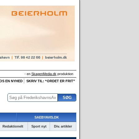
- en
SkagenMedia.dk
produktion
 OS EN NYHED
SKRIV TIL: “ORDET ER FRIT”
SAEBYAVIS.DK
Redaktionelt
Sport nyt
Div. artikler