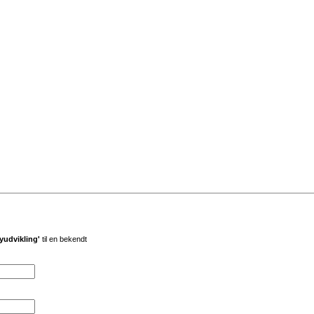
yudvikling'
til en bekendt