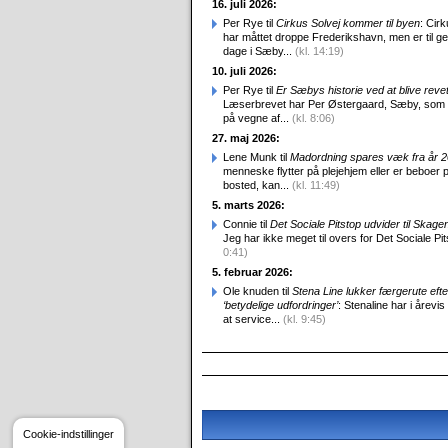
16. juli 2026:
Per Rye til
Cirkus Solvej kommer til byen
: Cirk
har måttet droppe Frederikshavn, men er til g
dage i Sæby...
(kl. 14:19)
10. juli 2026:
Per Rye til
Er Sæbys historie ved at blive reve
Læserbrevet har Per Østergaard, Sæby, som
på vegne af...
(kl. 8:06)
27. maj 2026:
Lene Munk til
Madordning spares væk fra år 
menneske flytter på plejehjem eller er beboer p
bosted, kan...
(kl. 11:49)
5. marts 2026:
Connie til
Det Sociale Pitstop udvider til Skag
Jeg har ikke meget til overs for Det Sociale Pit
0:41)
5. februar 2026:
Ole knuden til
Stena Line lukker færgerute efte
‘betydelige udfordringer’
: Stenaline har i årevis
at service...
(kl. 9:45)
Cookie-indstillinger