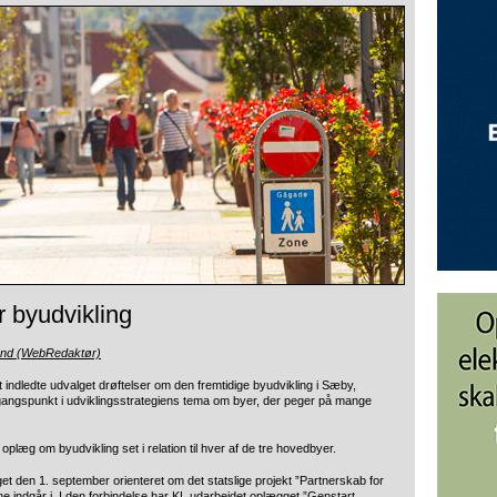
r byudvikling
und (WebRedaktør)
indledte udvalget drøftelser om den fremtidige byudvikling i Sæby,
angspunkt i udviklingsstrategiens tema om byer, der peger på mange
oplæg om byudvikling set i relation til hver af de tre hovedbyer.
t den 1. september orienteret om det statslige projekt ”Partnerskab for
indgår i. I den forbindelse har KL udarbejdet oplægget ”Genstart