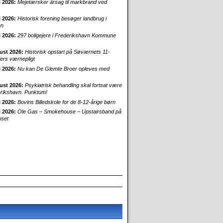
i 2026:
Mejetærsker årsag til markbrand ved
i 2026:
Historisk forening besøger landbrug i
en
i 2026:
297 boligejere i Frederikshavn Kommune
ust 2026:
Historisk opstart på Søværnets 11-
rs værnepligt
i 2026:
Nu kan De Glemte Broer opleves med
ust 2026:
Psykiatrisk behandling skal fortsat være
erikshavn. Punktum!
i 2026:
Bovins Billedskole for de 8-12-årige børn
i 2026:
Ole Gas – Smokehouse – Upstairsband på
uset