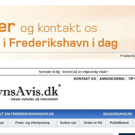
Nyheder til dig - leveret på en miljøvenlig måde !
KONTAKT OS
ANNONCERING
TIP
LT OM FREDERIKSHAVNSAVIS.DK
SKAGENSAVIS.DK
nyt
Frem- og efterlysning
Kultur nyt
Ordet er frit
Politi/Brand