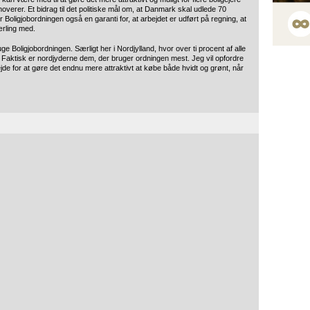
noverer. Et bidrag til det politiske mål om, at Danmark skal udlede 70
oligjobordningen også en garanti for, at arbejdet er udført på regning, at
ærling med.
e Boligjobordningen. Særligt her i Nordjylland, hvor over ti procent af alle
n. Faktisk er nordjyderne dem, der bruger ordningen mest. Jeg vil opfordre
jde for at gøre det endnu mere attraktivt at købe både hvidt og grønt, når