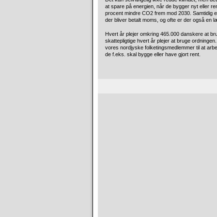
at spare på energien, når de bygger nyt eller re
procent mindre CO2 frem mod 2030. Samtidig er B
der bliver betalt moms, og ofte er der også en l
Hvert år plejer omkring 465.000 danskere at brug
skattepligtige hvert år plejer at bruge ordninge
vores nordjyske folketingsmedlemmer til at arbe
de f.eks. skal bygge eller have gjort rent.