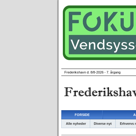
Frederikshavn d. 8/8-2026 - 7. årgang
FORSIDE
A
Alle nyheder
Diverse nyt
Erhvervs 