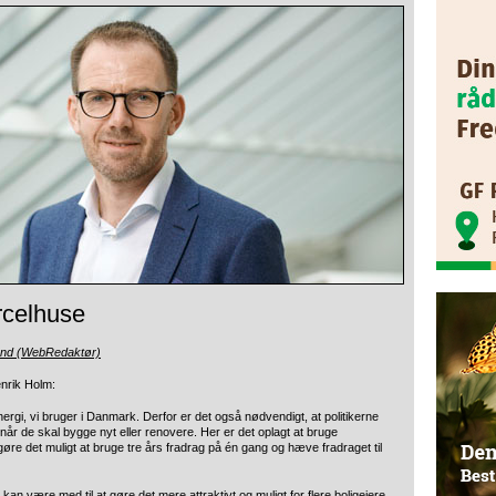
rcelhuse
und (WebRedaktør)
nrik Holm:
nergi, vi bruger i Danmark. Derfor er det også nødvendigt, at politikerne
, når de skal bygge nyt eller renovere. Her er det oplagt at bruge
øre det muligt at bruge tre års fradrag på én gang og hæve fradraget til
kan være med til at gøre det mere attraktivt og muligt for flere boligejere