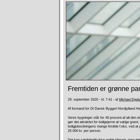
Fremtiden er grønne pa
29. september 2020 - kl. 7:41 - af
Michael Egel
Af formand for DI Dansk Byggeri Nordjylland He
Vores bygninger står for 40 procent af alt den e
gør det attraktivt for boligejerne at vælge grønt
boligjobordningens mange fordele f.eks. ved at g
25.000 kr. per person.
Det kan selvfølgelig ikke redde klimaet, men det 