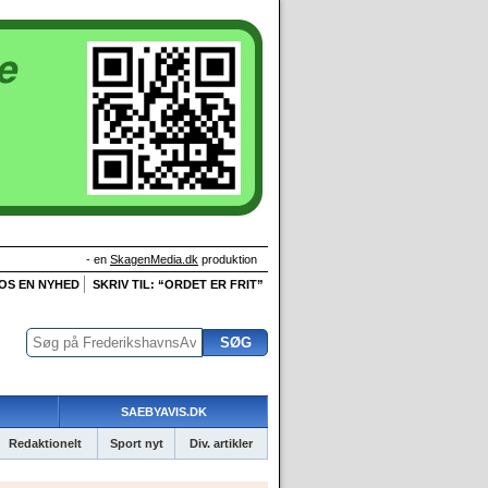
- en
SkagenMedia.dk
produktion
 OS EN NYHED
SKRIV TIL: “ORDET ER FRIT”
SAEBYAVIS.DK
Redaktionelt
Sport nyt
Div. artikler