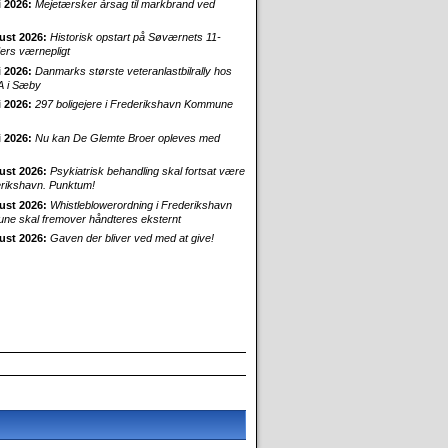
i 2026:
Mejetærsker årsag til markbrand ved
ust 2026:
Historisk opstart på Søværnets 11-
rs værnepligt
i 2026:
Danmarks største veteranlastbilrally hos
 i Sæby
i 2026:
297 boligejere i Frederikshavn Kommune
i 2026:
Nu kan De Glemte Broer opleves med
ust 2026:
Psykiatrisk behandling skal fortsat være
erikshavn. Punktum!
ust 2026:
Whistleblowerordning i Frederikshavn
e skal fremover håndteres eksternt
ust 2026:
Gaven der bliver ved med at give!