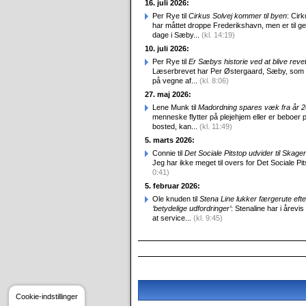
16. juli 2026:
Per Rye til
Cirkus Solvej kommer til byen
: Cirk
har måttet droppe Frederikshavn, men er til g
dage i Sæby...
(kl. 14:19)
10. juli 2026:
Per Rye til
Er Sæbys historie ved at blive reve
Læserbrevet har Per Østergaard, Sæby, som
på vegne af...
(kl. 8:06)
27. maj 2026:
Lene Munk til
Madordning spares væk fra år 
menneske flytter på plejehjem eller er beboer p
bosted, kan...
(kl. 11:49)
5. marts 2026:
Connie til
Det Sociale Pitstop udvider til Skag
Jeg har ikke meget til overs for Det Sociale Pit
0:41)
5. februar 2026:
Ole knuden til
Stena Line lukker færgerute efte
‘betydelige udfordringer’
: Stenaline har i årevis
at service...
(kl. 9:45)
Cookie-indstillinger