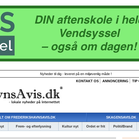
Nyheder til dig - leveret på en miljøvenlig måde !
KONTAKT OS
ANNONCERING
TIP
LT OM FREDERIKSHAVNSAVIS.DK
SKAGENSAVIS.DK
nyt
Frem- og efterlysning
Kultur nyt
Ordet er frit
Politi/Brand