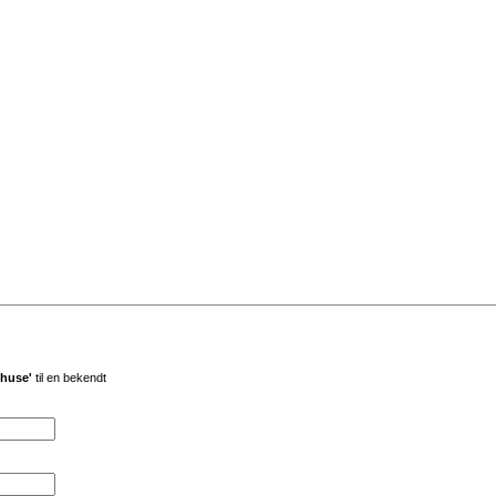
lhuse'
til en bekendt