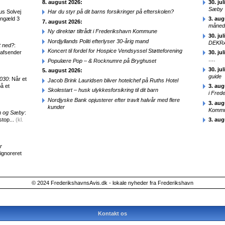
8. august 2026:
30. jul
Sæby
us Solvej
Har du styr på dit barns forsikringer på efterskolen?
engæld 3
3. aug
7. august 2026:
månede
Ny direktør tiltrådt i Frederikshavn Kommune
30. jul
Nordjyllands Politi efterlyser 30-årig mand
DEKRA
t ned?
:
Koncert til fordel for Hospice Vendsyssel Støtteforening
 afsender
30. jul
….
Populære Pop – & Rocknumre på Bryghuset
30. jul
5. august 2026:
guide
2030
: Når et
Jacob Brink Lauridsen bliver hotelchef på Ruths Hotel
å et
3. aug
Skolestart – husk ulykkesforsikring til dit barn
i Fred
Nordjyske Bank opjusterer efter travlt halvår med flere
3. aug
kunder
Kommun
en og Sæby
:
stop...
(kl.
3. aug
r
 ignoreret
© 2024 FrederikshavnsAvis.dk - lokale nyheder fra Frederikshavn
Kontakt os