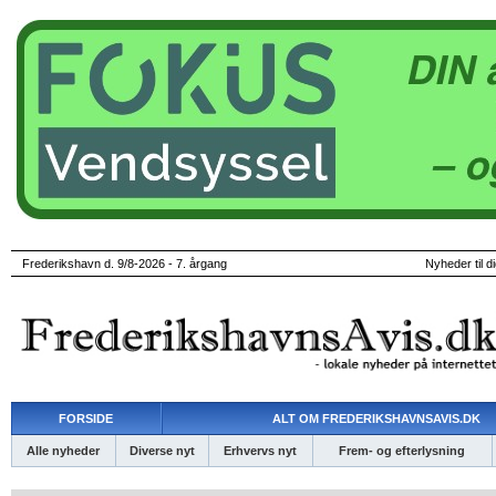
Frederikshavn d. 9/8-2026 - 7. årgang
Nyheder til d
FORSIDE
ALT OM FREDERIKSHAVNSAVIS.DK
Alle nyheder
Diverse nyt
Erhvervs nyt
Frem- og efterlysning