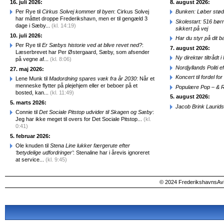
16. juli 2026:
8. august 2026:
Per Rye til
Cirkus Solvej kommer til byen
: Cirkus Solvej
Bunken: Løber stød
har måttet droppe Frederikshavn, men er til gengæld 3
Skolestart: 516 bør
dage i Sæby...
(kl. 14:19)
sikkert på vej
10. juli 2026:
Har du styr på dit b
Per Rye til
Er Sæbys historie ved at blive revet ned?
:
7. august 2026:
Læserbrevet har Per Østergaard, Sæby, som afsender
Ny direktør tiltråd
på vegne af...
(kl. 8:06)
Nordjyllands Politi 
27. maj 2026:
Koncert til fordel f
Lene Munk til
Madordning spares væk fra år 2030
: Når et
menneske flytter på plejehjem eller er beboer på et
Populære Pop – & 
bosted, kan...
(kl. 11:49)
5. august 2026:
5. marts 2026:
Jacob Brink Laurids
Connie til
Det Sociale Pitstop udvider til Skagen og Sæby
:
Jeg har ikke meget til overs for Det Sociale Pitstop...
(kl.
0:41)
5. februar 2026:
Ole knuden til
Stena Line lukker færgerute efter
‘betydelige udfordringer’
: Stenaline har i årevis ignoreret
at service...
(kl. 9:45)
© 2024 FrederikshavnsAvis