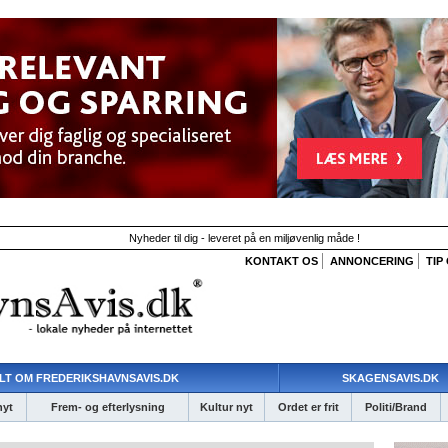
Nyheder til dig - leveret på en miljøvenlig måde !
KONTAKT OS
ANNONCERING
TIP
LT OM FREDERIKSHAVNSAVIS.DK
SKAGENSAVIS.DK
nyt
Frem- og efterlysning
Kultur nyt
Ordet er frit
Politi/Brand