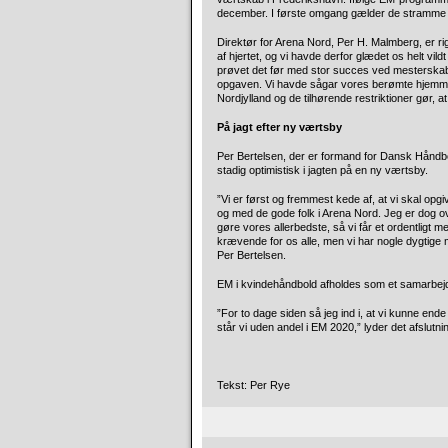
december. I første omgang gælder de stramme re
Direktør for Arena Nord, Per H. Malmberg, er rig
af hjertet, og vi havde derfor glædet os helt vild
prøvet det før med stor succes ved mesterskabet
opgaven. Vi havde sågar vores berømte hjemmes
Nordjylland og de tilhørende restriktioner gør, a
På jagt efter ny værtsby
Per Bertelsen, der er formand for Dansk Håndb
stadig optimistisk i jagten på en ny værtsby.
”Vi er først og fremmest kede af, at vi skal op
og med de gode folk i Arena Nord. Jeg er dog ov
gøre vores allerbedste, så vi får et ordentligt m
krævende for os alle, men vi har nogle dygtige m
Per Bertelsen.
EM i kvindehåndbold afholdes som et samarbej
”For to dage siden så jeg ind i, at vi kunne end
står vi uden andel i EM 2020,” lyder det afslutn
Tekst: Per Rye