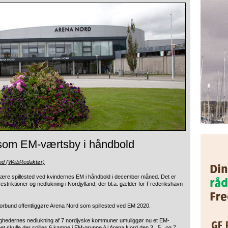
 som EM-værtsby i håndbold
und (WebRedaktør)
ære spillested ved kvindernes EM i håndbold i december måned. Det er
striktioner og nedlukning i Nordjylland, der bl.a. gælder for Frederikshavn
rbund offentliggøre Arena Nord som spillested ved EM 2020.
ndighedernes nedlukning af 7 nordjyske kommuner umuliggør nu et EM-
 skulle der spilles 6 kampe i EM-gruppe A i Arena Nord den 3., 5., og 7.