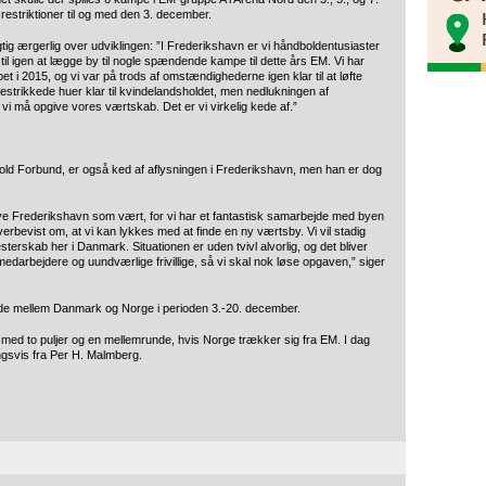
striktioner til og med den 3. december.
tig ærgerlig over udviklingen: ”I Frederikshavn er vi håndboldentusiaster
t til igen at lægge by til nogle spændende kampe til dette års EM. Vi har
 i 2015, og vi var på trods af omstændighederne igen klar til at løfte
trikkede huer klar til kvindelandsholdet, men nedlukningen af
t vi må opgive vores værtskab. Det er vi virkelig kede af.”
old Forbund, er også ked af aflysningen i Frederikshavn, men han er dog
give Frederikshavn som vært, for vi har et fantastisk samarbejde med byen
erbevist om, at vi kan lykkes med at finde en ny værtsby. Vi vil stadig
esterskab her i Danmark. Situationen er uden tvivl alvorlig, og det bliver
edarbejdere og uundværlige frivillige, så vi skal nok løse opgaven,” siger
de mellem Danmark og Norge i perioden 3.-20. december.
e med to puljer og en mellemrunde, hvis Norge trækker sig fra EM. I dag
ingsvis fra Per H. Malmberg.