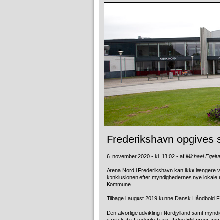
Frederikshavn opgives
6. november 2020 - kl. 13:02 - af
Michael Egel
Arena Nord i Frederikshavn kan ikke længere v
konklusionen efter myndighedernes nye lokale re
Kommune.
Tilbage i august 2019 kunne Dansk Håndbold Fo
Den alvorlige udvikling i Nordjylland samt my
værtskab i Frederikshavn. Ifølge EM-programmet