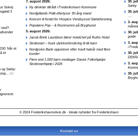
7. august 2026:
30. jul
Sæby
us Solvej
Ny direktør tiltrådt i Frederikshavn Kommune
engæld 3
30. jul
Nordjyllands Politi efterlyser 30-årig mand
….
Koncert til fordel for Hospice Vendsyssel Støtteforening
3. aug
Populære Pop – & Rocknumre på Bryghuset
månede
t ned?
:
5. august 2026:
 afsender
30. jul
guide
Jacob Brink Lauridsen bliver hotelchef på Ruths Hotel
3. aug
Skolestart – husk ulykkesforsikring til dit barn
i Fred
2030
: Når et
Nordjyske Bank opjusterer efter travlt halvår med flere
å et
30. jul
kunder
DEKRA
Flere end 1.000 børn modtager Dansk Folkehjælps
3. aug
Skolestarthjælp i 2026
Kommun
en og Sæby
:
stop...
(kl.
30. jul
Brygh
r
 ignoreret
© 2024 FrederikshavnsAvis.dk - lokale nyheder fra Frederikshavn
Kontakt os