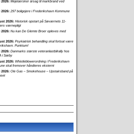
i 2026:
Mejetærsker årsag til markbrand ved
i 2026:
297 boligejere i Frederikshavn Kommune
ust 2026:
Historisk opstart på Søværnets 11-
rs værnepligt
i 2026:
Nu kan De Glemte Broer opleves med
ust 2026:
Psykiatrisk behandling skal fortsat være
erikshavn. Punktum!
i 2026:
Danmarks største veteranlastbilrally hos
 i Sæby
ust 2026:
Whistleblowerordning i Frederikshavn
e skal fremover håndteres eksternt
i 2026:
Ole Gas – Smokehouse – Upstairsband på
uset