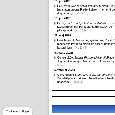
16. juli 2026:
Per Rye til
Cirkus Solvej kommer til byen
: Cirk
har måttet droppe Frederikshavn, men er til g
dage i Sæby...
(kl. 14:19)
10. juli 2026:
Per Rye til
Er Sæbys historie ved at blive reve
Læserbrevet har Per Østergaard, Sæby, som
på vegne af...
(kl. 8:06)
27. maj 2026:
Lene Munk til
Madordning spares væk fra år 
menneske flytter på plejehjem eller er beboer p
bosted, kan...
(kl. 11:49)
5. marts 2026:
Connie til
Det Sociale Pitstop udvider til Skag
Jeg har ikke meget til overs for Det Sociale Pit
0:41)
5. februar 2026:
Ole knuden til
Stena Line lukker færgerute efte
‘betydelige udfordringer’
: Stenaline har i årevis
at service...
(kl. 9:45)
Cookie-indstillinger