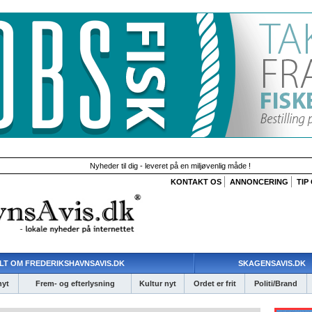
Nyheder til dig - leveret på en miljøvenlig måde !
KONTAKT OS
ANNONCERING
TIP
LT OM FREDERIKSHAVNSAVIS.DK
SKAGENSAVIS.DK
nyt
Frem- og efterlysning
Kultur nyt
Ordet er frit
Politi/Brand