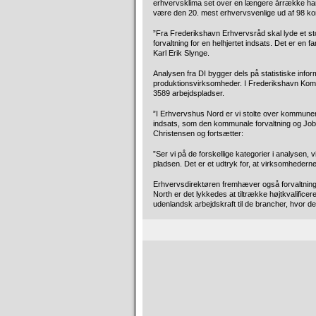
erhvervsklima set over en længere årrække har 
være den 20. mest erhvervsvenlige ud af 98 k
”Fra Frederikshavn Erhvervsråd skal lyde et stort
forvaltning for en helhjertet indsats. Det er en
Karl Erik Slynge.
Analysen fra DI bygger dels på statistiske inf
produktionsvirksomheder. I Frederikshavn Kom
3589 arbejdspladser.
”I Erhvervshus Nord er vi stolte over kommunen
indsats, som den kommunale forvaltning og Job
Christensen og fortsætter:
”Ser vi på de forskellige kategorier i analysen,
pladsen. Det er et udtryk for, at virksomhederne
Erhvervsdirektøren fremhæver også forvaltning
North er det lykkedes at tiltrække højtkvalifi
udenlandsk arbejdskraft til de brancher, hvor der