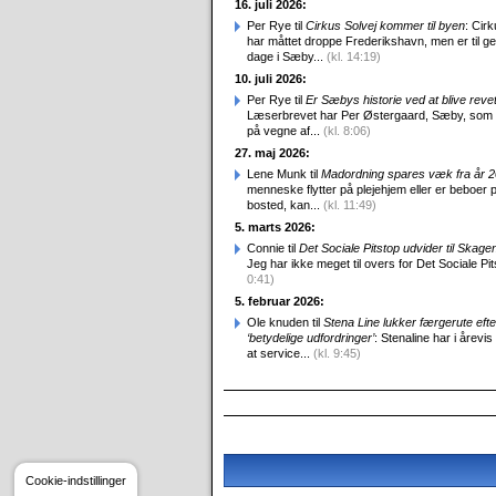
16. juli 2026:
Per Rye til
Cirkus Solvej kommer til byen
: Cirk
har måttet droppe Frederikshavn, men er til g
dage i Sæby...
(kl. 14:19)
10. juli 2026:
Per Rye til
Er Sæbys historie ved at blive reve
Læserbrevet har Per Østergaard, Sæby, som
på vegne af...
(kl. 8:06)
27. maj 2026:
Lene Munk til
Madordning spares væk fra år 
menneske flytter på plejehjem eller er beboer p
bosted, kan...
(kl. 11:49)
5. marts 2026:
Connie til
Det Sociale Pitstop udvider til Skag
Jeg har ikke meget til overs for Det Sociale Pit
0:41)
5. februar 2026:
Ole knuden til
Stena Line lukker færgerute efte
‘betydelige udfordringer’
: Stenaline har i årevis
at service...
(kl. 9:45)
Cookie-indstillinger