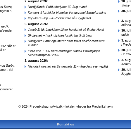
7. august 2026:
30. jul
Sæby
us Solvej
Nordjyllands Politi efterlyser 30-årig mand
engæld 3
30. jul
Koncert til fordel for Hospice Vendsyssel Støtteforening
….
Populære Pop – & Rocknumre på Bryghuset
3. aug
5. august 2026:
månede
t ned?
:
Jacob Brink Lauridsen bliver hotelchef på Ruths Hotel
 afsender
30. jul
guide
Skolestart – husk ulykkesforsikring til dit barn
3. aug
Nordjyske Bank opjusterer efter travlt halvår med flere
i Fred
kunder
2030
: Når et
å et
30. jul
Flere end 1.000 børn modtager Dansk Folkehjælps
DEKRA
Skolestarthjælp i 2026
3. aug
3. august 2026:
Kommun
en og Sæby
:
Historisk opstart på Søværnets 11-måneders værnepligt
stop...
(kl.
30. jul
Brygh
r
 ignoreret
© 2024 FrederikshavnsAvis.dk - lokale nyheder fra Frederikshavn
Kontakt os