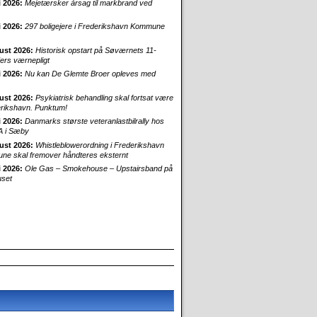
i 2026:
Mejetærsker årsag til markbrand ved
i 2026:
297 boligejere i Frederikshavn Kommune
ust 2026:
Historisk opstart på Søværnets 11-
rs værnepligt
i 2026:
Nu kan De Glemte Broer opleves med
ust 2026:
Psykiatrisk behandling skal fortsat være
erikshavn. Punktum!
i 2026:
Danmarks største veteranlastbilrally hos
 i Sæby
ust 2026:
Whistleblowerordning i Frederikshavn
e skal fremover håndteres eksternt
i 2026:
Ole Gas – Smokehouse – Upstairsband på
uset