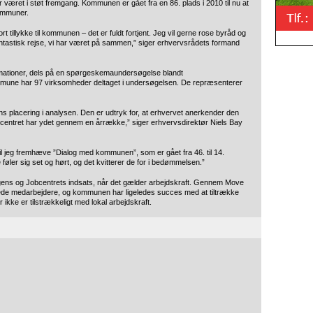
været i støt fremgang. Kommunen er gået fra en 86. plads i 2010 til nu at
ommuner.
 tillykke til kommunen – det er fuldt fortjent. Jeg vil gerne rose byråd og
 fantastisk rejse, vi har været på sammen,” siger erhvervsrådets formand
ormationer, dels på en spørgeskemaundersøgelse blandt
mune har 97 virksomheder deltaget i undersøgelsen. De repræsenterer
s placering i analysen. Den er udtryk for, at erhvervet anerkender den
centret har ydet gennem en årrække,” siger erhvervsdirektør Niels Bay
 vil jeg fremhæve ”Dialog med kommunen”, som er gået fra 46. til 14.
 føler sig set og hørt, og det kvitterer de for i bedømmelsen.”
ens og Jobcentrets indsats, når det gælder arbejdskraft. Gennem Move
cerede medarbejdere, og kommunen har ligeledes succes med at tiltrække
 ikke er tilstrækkeligt med lokal arbejdskraft.