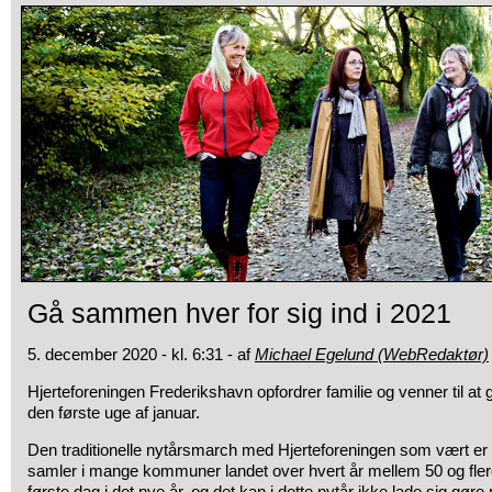
Gå sammen hver for sig ind i 2021
5. december 2020 - kl. 6:31 - af
Michael Egelund (WebRedaktør)
Hjerteforeningen Frederikshavn opfordrer familie og venner til at 
den første uge af januar.
Den traditionelle nytårsmarch med Hjerteforeningen som vært er
samler i mange kommuner landet over hvert år mellem 50 og fler
første dag i det nye år, og det kan i dette nytår ikke lade sig gøre 