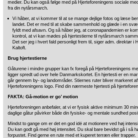
medier. Du kan også følge med på Hjerteforeningens sociale medie
fra din nytårsmarch.
Vi håber, at vi kommer til at se mange dejlige fotos og læse ber
landet. Det er med til at skabe sammenhold og glæde i en svær
fyldt med afsavn. Og så håber jeg, at coronapandemien er k
kontrol, at vi kan mødes på hjertestierne til nytårsmarch samm
Det ser jeg i hvert fald personligt frem til, siger adm. direktør i
Kaltoft.
Brug hjertestierne
Gåturene i mindre grupper kan fx foregå på Hjerteforeningens mer
ligger spredt ud over hele Danmarkskortet. En hjertesti er en ma
går gennem by- og landområder. Stiernes ruter bliver markeret af
Hjerteforeningens logo. Find din nærmeste hjertesti på hjerteforen
FAKTA: Gå-motion er go’ motion
Hjerteforeningen anbefaler, at vi er fysisk aktive minimum 30 mi
daglige gåtur påvirker både din fysiske- og mentale sundhed posit
Mindst to gange om er det en god idé at motionere ved høj intensit
Du kan godt gå med høj intensitet. Du skal bare bevidst gå i så hø
forpustet. Find gerne en rute med et kuperet terræn eller trapper.