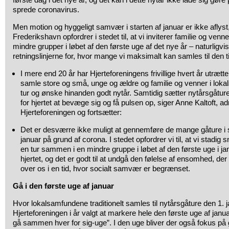
sprede coronavirus.
Men motion og hyggeligt samvær i starten af januar er ikke aflyst,
Frederikshavn opfordrer i stedet til, at vi inviterer familie og venn
mindre grupper i løbet af den første uge af det nye år – naturligvi
retningslinjerne for, hvor mange vi maksimalt kan samles til den t
I mere end 20 år har Hjerteforeningens frivillige hvert år utrættel
samle store og små, unge og ældre og familie og venner i lokal
tur og ønske hinanden godt nytår. Samtidig sætter nytårsgåture
for hjertet at bevæge sig og få pulsen op, siger Anne Kaltoft, ad
Hjerteforeningen og fortsætter:
Det er desværre ikke muligt at gennemføre de mange gåture i s
januar på grund af corona. I stedet opfordrer vi til, at vi stadig
en tur sammen i en mindre gruppe i løbet af den første uge i jan
hjertet, og det er godt til at undgå den følelse af ensomhed, de
over os i en tid, hvor socialt samvær er begrænset.
Gå i den første uge af januar
Hvor lokalsamfundene traditionelt samles til nytårsgåture den 1. j
Hjerteforeningen i år valgt at markere hele den første uge af ja
gå sammen hver for sig-uge”. I den uge bliver der også fokus på 