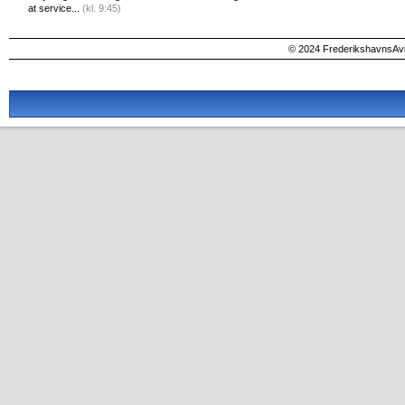
at service...
(kl. 9:45)
© 2024 FrederikshavnsAvis