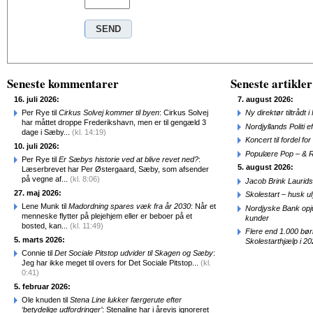
Seneste kommentarer
Seneste artikler
16. juli 2026:
7. august 2026:
Per Rye til
Cirkus Solvej kommer til byen
: Cirkus Solvej
Ny direktør tiltråd
har måttet droppe Frederikshavn, men er til gengæld 3
Nordjyllands Politi 
dage i Sæby...
(kl. 14:19)
Koncert til fordel f
10. juli 2026:
Populære Pop – & 
Per Rye til
Er Sæbys historie ved at blive revet ned?
:
5. august 2026:
Læserbrevet har Per Østergaard, Sæby, som afsender
på vegne af...
(kl. 8:06)
Jacob Brink Laurids
27. maj 2026:
Skolestart – husk uly
Lene Munk til
Madordning spares væk fra år 2030
: Når et
Nordjyske Bank opjus
menneske flytter på plejehjem eller er beboer på et
kunder
bosted, kan...
(kl. 11:49)
Flere end 1.000 bø
5. marts 2026:
Skolestarthjælp i 2
Connie til
Det Sociale Pitstop udvider til Skagen og Sæby
:
Jeg har ikke meget til overs for Det Sociale Pitstop...
(kl.
0:41)
5. februar 2026:
Ole knuden til
Stena Line lukker færgerute efter
‘betydelige udfordringer’
: Stenaline har i årevis ignoreret