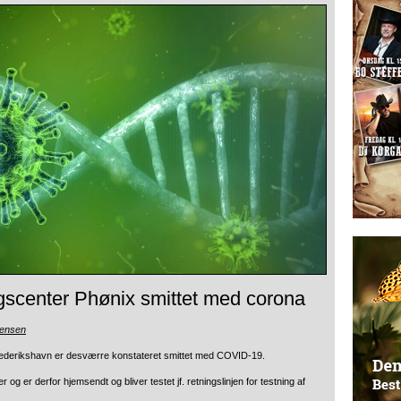
scenter Phønix smittet med corona
tensen
ederikshavn er desværre konstateret smittet med COVID-19.
og er derfor hjemsendt og bliver testet jf. retningslinjen for testning af