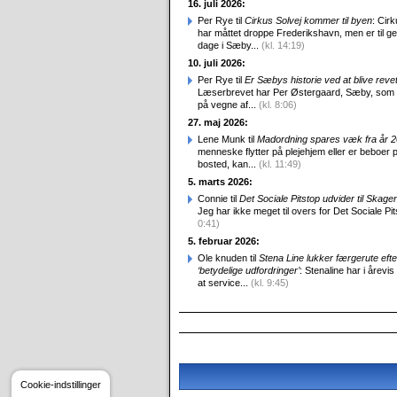
16. juli 2026:
Per Rye til
Cirkus Solvej kommer til byen
: Cirk
har måttet droppe Frederikshavn, men er til g
dage i Sæby...
(kl. 14:19)
10. juli 2026:
Per Rye til
Er Sæbys historie ved at blive reve
Læserbrevet har Per Østergaard, Sæby, som
på vegne af...
(kl. 8:06)
27. maj 2026:
Lene Munk til
Madordning spares væk fra år 
menneske flytter på plejehjem eller er beboer p
bosted, kan...
(kl. 11:49)
5. marts 2026:
Connie til
Det Sociale Pitstop udvider til Skag
Jeg har ikke meget til overs for Det Sociale Pit
0:41)
5. februar 2026:
Ole knuden til
Stena Line lukker færgerute efte
‘betydelige udfordringer’
: Stenaline har i årevis
at service...
(kl. 9:45)
Cookie-indstillinger