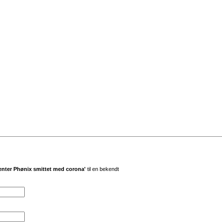
nter Phønix smittet med corona'
til en bekendt