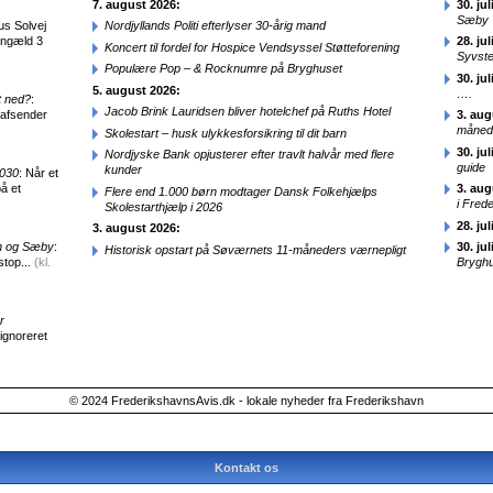
7. august 2026:
30. jul
Sæby
us Solvej
Nordjyllands Politi efterlyser 30-årig mand
engæld 3
28. jul
Koncert til fordel for Hospice Vendsyssel Støtteforening
Syvst
Populære Pop – & Rocknumre på Bryghuset
30. jul
5. august 2026:
….
t ned?
:
Jacob Brink Lauridsen bliver hotelchef på Ruths Hotel
 afsender
3. aug
månede
Skolestart – husk ulykkesforsikring til dit barn
30. jul
Nordjyske Bank opjusterer efter travlt halvår med flere
guide
kunder
2030
: Når et
å et
3. aug
Flere end 1.000 børn modtager Dansk Folkehjælps
i Fred
Skolestarthjælp i 2026
28. jul
3. august 2026:
en og Sæby
:
30. jul
Historisk opstart på Søværnets 11-måneders værnepligt
stop...
(kl.
Brygh
r
 ignoreret
© 2024 FrederikshavnsAvis.dk - lokale nyheder fra Frederikshavn
Kontakt os