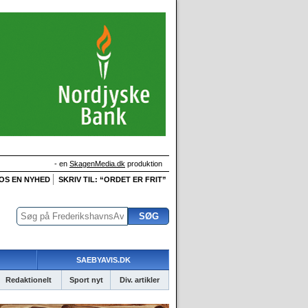
- en
SkagenMedia.dk
produktion
 OS EN NYHED
SKRIV TIL: “ORDET ER FRIT”
SAEBYAVIS.DK
Redaktionelt
Sport nyt
Div. artikler