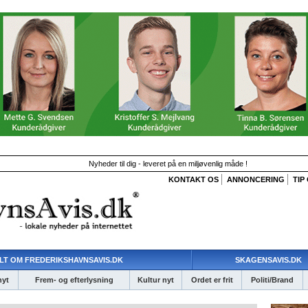
Nyheder til dig - leveret på en miljøvenlig måde !
KONTAKT OS
ANNONCERING
TIP
LT OM FREDERIKSHAVNSAVIS.DK
SKAGENSAVIS.DK
nyt
Frem- og efterlysning
Kultur nyt
Ordet er frit
Politi/Brand