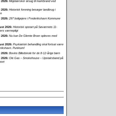
i 2026:
Mejetærsker årsag til markbrand ved
i 2026:
Historisk forening besøger landbrug i
en
i 2026:
297 boligejere i Frederikshavn Kommune
ust 2026:
Historisk opstart på Søværnets 11-
rs værnepligt
i 2026:
Nu kan De Glemte Broer opleves med
ust 2026:
Psykiatrisk behandling skal fortsat være
erikshavn. Punktum!
i 2026:
Bovins Billedskole for de 8-12-årige børn
i 2026:
Ole Gas – Smokehouse – Upstairsband på
uset