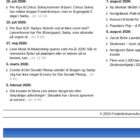
16. juli 2026:
7. august 2026:
Per Rye til
Cirkus Solvej kommer til byen
: Cirkus Solvej
Ny direktør tiltråd
har måttet droppe Frederikshavn, men er til gengæld 3
Nordjyllands Politi 
dage i Sæby...
(kl. 14:19)
Koncert til fordel f
10. juli 2026:
Populære Pop – & 
Per Rye til
Er Sæbys historie ved at blive revet ned?
:
5. august 2026:
Læserbrevet har Per Østergaard, Sæby, som afsender
på vegne af...
(kl. 8:06)
Jacob Brink Laurids
27. maj 2026:
Skolestart – husk uly
Lene Munk til
Madordning spares væk fra år 2030
: Når et
Nordjyske Bank opjus
menneske flytter på plejehjem eller er beboer på et
kunder
bosted, kan...
(kl. 11:49)
Flere end 1.000 bø
5. marts 2026:
Skolestarthjælp i 2
Connie til
Det Sociale Pitstop udvider til Skagen og Sæby
:
Jeg har ikke meget til overs for Det Sociale Pitstop...
(kl.
0:41)
5. februar 2026:
Ole knuden til
Stena Line lukker færgerute efter
‘betydelige udfordringer’
: Stenaline har i årevis ignoreret
at service...
(kl. 9:45)
© 2024 FrederikshavnsAvis