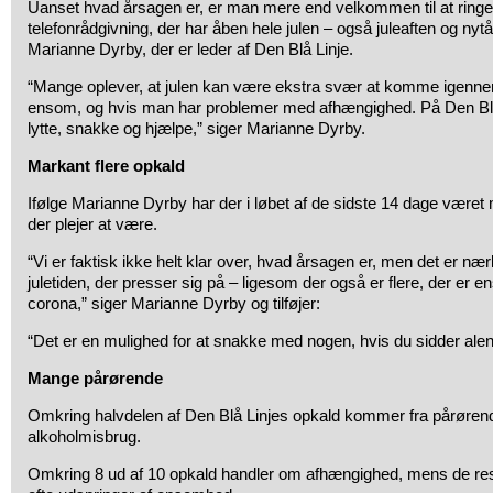
Uanset hvad årsagen er, er man mere end velkommen til at ringe t
telefonrådgivning, der har åben hele julen – også juleaften og nytå
Marianne Dyrby, der er leder af Den Blå Linje.
“Mange oplever, at julen kan være ekstra svær at komme igenn
ensom, og hvis man har problemer med afhængighed. På Den Blå Li
lytte, snakke og hjælpe,” siger Marianne Dyrby.
Markant flere opkald
Ifølge Marianne Dyrby har der i løbet af de sidste 14 dage været 
der plejer at være.
“Vi er faktisk ikke helt klar over, hvad årsagen er, men det er nærl
juletiden, der presser sig på – ligesom der også er flere, der er
corona,” siger Marianne Dyrby og tilføjer:
“Det er en mulighed for at snakke med nogen, hvis du sidder alen
Mange pårørende
Omkring halvdelen af Den Blå Linjes opkald kommer fra pårøren
alkoholmisbrug.
Omkring 8 ud af 10 opkald handler om afhængighed, mens de re