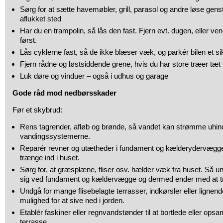
Sørg for at sætte havemøbler, grill, parasol og andre løse gens
aflukket sted
Har du en trampolin, så lås den fast. Fjern evt. dugen, eller v
først.
Lås cyklerne fast, så de ikke blæser væk, og parkér bilen et si
Fjern rådne og løstsiddende grene, hvis du har store træer tæt 
Luk døre og vinduer – også i udhus og garage
Gode råd mod nedbørsskader
Før et skybrud:
Rens tagrender, afløb og brønde, så vandet kan strømme uhin
vandingssystemerne.
Reparér revner og utætheder i fundament og kælderydervægge
trænge ind i huset.
Sørg for, at græsplæne, fliser osv. hælder væk fra huset. Så u
sig ved fundament og kældervægge og dermed ender med at tr
Undgå for mange flisebelagte terrasser, indkørsler eller lignend
mulighed for at sive ned i jorden.
Etablér faskiner eller regnvandstønder til at bortlede eller ops
terrasse.