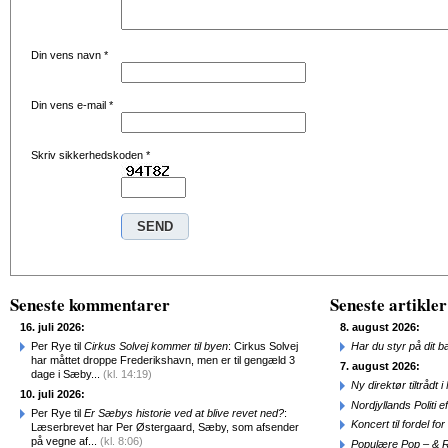
Din vens navn
*
Din vens e-mail
*
Skriv sikkerhedskoden
*
Seneste kommentarer
Seneste artikler
16. juli 2026:
8. august 2026:
Per Rye til
Cirkus Solvej kommer til byen
: Cirkus Solvej
Har du styr på dit b
har måttet droppe Frederikshavn, men er til gengæld 3
7. august 2026:
dage i Sæby...
(kl. 14:19)
Ny direktør tiltråd
10. juli 2026:
Nordjyllands Politi 
Per Rye til
Er Sæbys historie ved at blive revet ned?
:
Koncert til fordel f
Læserbrevet har Per Østergaard, Sæby, som afsender
på vegne af...
(kl. 8:06)
Populære Pop – & 