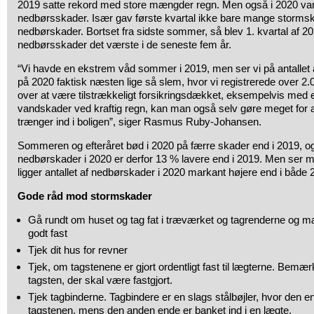
2019 satte rekord med store mængder regn. Men også i 2020 va
nedbørsskader. Især gav første kvartal ikke bare mange storm
nedbørskader. Bortset fra sidste sommer, så blev 1. kvartal af 202
nedbørsskader det værste i de seneste fem år.
“Vi havde en ekstrem våd sommer i 2019, men ser vi på antallet a
på 2020 faktisk næsten lige så slem, hvor vi registrerede over 
over at være tilstrækkeligt forsikringsdækket, eksempelvis med 
vandskader ved kraftig regn, kan man også selv gøre meget for at
trænger ind i boligen”, siger Rasmus Ruby-Johansen.
Sommeren og efteråret bød i 2020 på færre skader end i 2019, o
nedbørskader i 2020 er derfor 13 % lavere end i 2019. Men ser ma
ligger antallet af nedbørskader i 2020 markant højere end i både
Gode råd mod stormskader
Gå rundt om huset og tag fat i træværket og tagrenderne og mæ
godt fast
Tjek dit hus for revner
Tjek, om tagstenene er gjort ordentligt fast til lægterne. Bemærk,
tagsten, der skal være fastgjort.
Tjek tagbinderne. Tagbindere er en slags stålbøjler, hvor den ene
tagstenen, mens den anden ende er banket ind i en lægte.