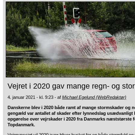
Vejret i 2020 gav mange regn- og st
4. januar 2021 - kl. 9:23 - af
Michael Egelund (WebRedaktør)
Danskerne blev i 2020 både ramt af mange stormskader og n
gengæld var antallet af skader efter lynnedslag usædvanligt l
opgørelse over vejrskader i 2020 fra Danmarks næststørste 
Topdanmark.
Vejrmæssigt vil 2020 især bliver husket for en både stormfuld og 