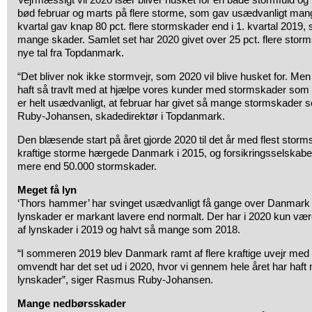
bød februar og marts på flere storme, som gav usædvanligt mang
kvartal gav knap 80 pct. flere stormskader end i 1. kvartal 201
mange skader. Samlet set har 2020 givet over 25 pct. flere storm
nye tal fra Topdanmark.
“Det bliver nok ikke stormvejr, som 2020 vil blive husket for. Men
haft så travlt med at hjælpe vores kunder med stormskader som i
er helt usædvanligt, at februar har givet så mange stormskader 
Ruby-Johansen, skadedirektør i Topdanmark.
Den blæsende start på året gjorde 2020 til det år med flest stor
kraftige storme hærgede Danmark i 2015, og forsikringsselskabe
mere end 50.000 stormskader.
Meget få lyn
‘Thors hammer’ har svinget usædvanligt få gange over Danmark i 
lynskader er markant lavere end normalt. Der har i 2020 kun være
af lynskader i 2019 og halvt så mange som 2018.
“I sommeren 2019 blev Danmark ramt af flere kraftige uvejr med
omvendt har det set ud i 2020, hvor vi gennem hele året har haft 
lynskader”, siger Rasmus Ruby-Johansen.
Mange nedbørsskader