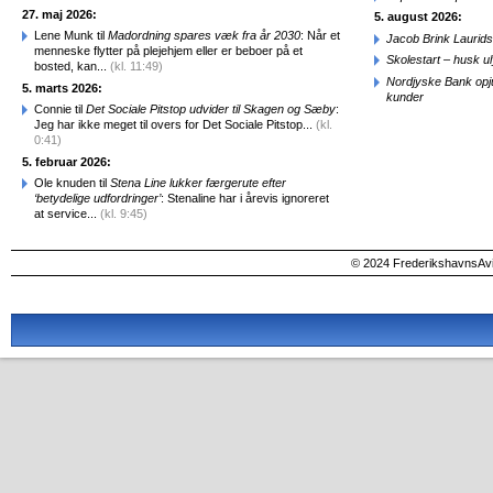
27. maj 2026:
5. august 2026:
Lene Munk til
Madordning spares væk fra år 2030
: Når et
Jacob Brink Laurids
menneske flytter på plejehjem eller er beboer på et
Skolestart – husk uly
bosted, kan...
(kl. 11:49)
Nordjyske Bank opjus
5. marts 2026:
kunder
Connie til
Det Sociale Pitstop udvider til Skagen og Sæby
:
Jeg har ikke meget til overs for Det Sociale Pitstop...
(kl.
0:41)
5. februar 2026:
Ole knuden til
Stena Line lukker færgerute efter
‘betydelige udfordringer’
: Stenaline har i årevis ignoreret
at service...
(kl. 9:45)
© 2024 FrederikshavnsAvis