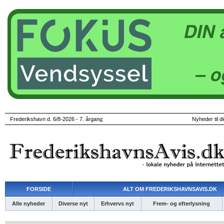
Frederikshavn d. 6/8-2026 - 7. årgang
Nyheder til d
FORSIDE
ALT OM FREDERIKSHAVNSAVIS.DK
Alle nyheder
Diverse nyt
Erhvervs nyt
Frem- og efterlysning