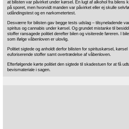
at bilisten var påvirket under kørsel. En lugt af alkohol fra bilen
på sporet, men hvorvidt manden var påvirket eller ej skulle selv
udåndingstest og en narkometertest.
Desværre for bilisten gav begge tests udslag – tilsyneladende var
spiritus og cannabis under kørsel. Og grundet mistanke til besidd
stoffer ransagede politiet derefter bilen og visiterede føreren. I bi
som ifølge våbenloven er ulovlig.
Politiet sigtede og anholdt derfor bilisten for spirituskørsel, kørse
euforiserende stoffer samt overtrædelse af våbenloven.
Efterfølgende kørte politiet den sigtede til skadestuen for at få 
bevismateriale i sagen.