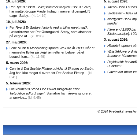
16. juli 2026:
5. august 2026:
Per Rye til
Cirkus Solvej kommer til byen
: Cirkus Solvej
Jacob Brink Laurids
har måttet droppe Frederikshavn, men er til gengæld 3
Skolestart – husk uly
dage i Sæby...
(kl. 14:19)
Nordjyske Bank opjus
10. juli 2026:
kunder
Per Rye til
Er Sæbys historie ved at blive revet ned?
:
Flere end 1.000 bø
Læserbrevet har Per Østergaard, Sæby, som afsender
Skolestarthjælp i 2
på vegne af...
(kl. 8:06)
3. august 2026:
27. maj 2026:
Historisk opstart 
Lene Munk til
Madordning spares væk fra år 2030
: Når et
Whistleblowerordni
menneske flytter på plejehjem eller er beboer på et
fremover håndteres
bosted, kan...
(kl. 11:49)
Psykiatrisk behandl
5. marts 2026:
Punktum!
Connie til
Det Sociale Pitstop udvider til Skagen og Sæby
:
Gaven der bliver ve
Jeg har ikke meget til overs for Det Sociale Pitstop...
(kl.
0:41)
5. februar 2026:
Ole knuden til
Stena Line lukker færgerute efter
‘betydelige udfordringer’
: Stenaline har i årevis ignoreret
at service...
(kl. 9:45)
© 2024 FrederikshavnsAvis