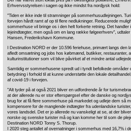
Erhvervsstyrelsen i sagen og ikke mindst fra nordjysk hold:
”Tiden er ikke inde til stramninger på sommerhusudlejningen. Tu
forvejen hårdt ramt af op til flere nedlukninger. Reducerede muligh
sommerhuse vil bringe os i den helt forkerte retning. Det handler 
lejeindtægter, men også om en lang række følgeerhverv”, udtaler
Hansen, Frederikshavn Kommune.
I Destination NORD er der 10.596 feriehuse, primært langs den lan
afledt omsætning og jobs hos købmænd, butikker, restauranter, a
kulturinstitutioner som vil blive påvirket af et mindre antal udlejed
Samtidig er sommerhusene spredt ud i tyndt befolkede områder o
betydning i forhold til at kunne understøtte den lokale detailhande
af covid-19 i forvejen.
”Alt tyder på at også 2021 bliver en udfordrende år for turismebr
at der allerede nu er stor efterspørgsel efter de danske og nord
brug for at få flere sommerhuse på markedet og udleje dem så me
kompensere for de manglende indtægter fra udenlandske turiste
vores landsdel. Det er jo allerede nu vanskeligt at se, at der blive
norske og svenske turister må og kan komme her til som de plejer
Destination NORD Tonny S. Thorup.
I 2020 steg antallet af overnatninger i sommerhus med 16,7% i de