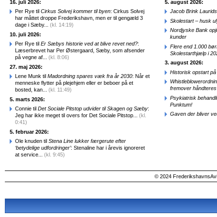
16. juli 2026:
5. august 2026:
Per Rye til
Cirkus Solvej kommer til byen
: Cirkus Solvej
Jacob Brink Laurids
har måttet droppe Frederikshavn, men er til gengæld 3
Skolestart – husk uly
dage i Sæby...
(kl. 14:19)
Nordjyske Bank opjus
10. juli 2026:
kunder
Per Rye til
Er Sæbys historie ved at blive revet ned?
:
Flere end 1.000 bø
Læserbrevet har Per Østergaard, Sæby, som afsender
Skolestarthjælp i 2
på vegne af...
(kl. 8:06)
3. august 2026:
27. maj 2026:
Historisk opstart 
Lene Munk til
Madordning spares væk fra år 2030
: Når et
Whistleblowerordni
menneske flytter på plejehjem eller er beboer på et
fremover håndteres
bosted, kan...
(kl. 11:49)
Psykiatrisk behandl
5. marts 2026:
Punktum!
Connie til
Det Sociale Pitstop udvider til Skagen og Sæby
:
Gaven der bliver ve
Jeg har ikke meget til overs for Det Sociale Pitstop...
(kl.
0:41)
5. februar 2026:
Ole knuden til
Stena Line lukker færgerute efter
‘betydelige udfordringer’
: Stenaline har i årevis ignoreret
at service...
(kl. 9:45)
© 2024 FrederikshavnsAvis