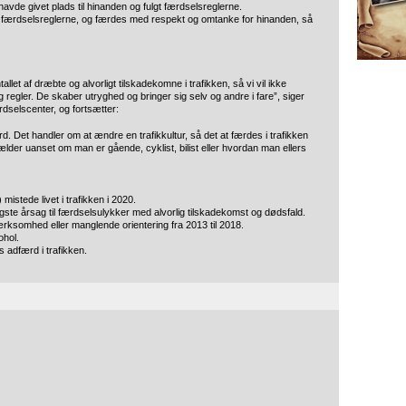
 havde givet plads til hinanden og fulgt færdselsreglerne.
i færdselsreglerne, og færdes med respekt og omtanke for hinanden, så
llet af dræbte og alvorligt tilskadekomne i trafikken, så vi vil ikke
g regler. De skaber utryghed og bringer sig selv og andre i fare”, siger
rdselscenter, og fortsætter:
. Det handler om at ændre en trafikkultur, så det at færdes i trafikken
gælder uanset om man er gående, cyklist, bilist eller hvordan man ellers
 mistede livet i trafikken i 2020.
gste årsag til færdselsulykker med alvorlig tilskadekomst og dødsfald.
ksomhed eller manglende orientering fra 2013 til 2018.
ohol.
es adfærd i trafikken.