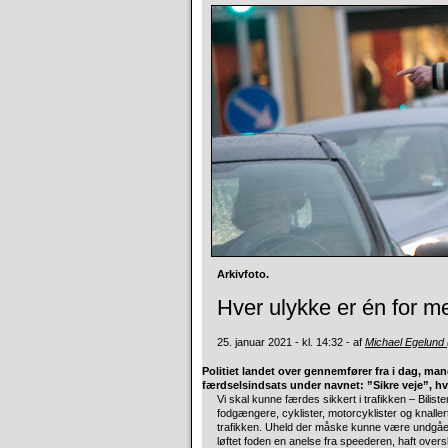
Arkivfoto.
Hver ulykke er én for m
25. januar 2021 - kl. 14:32 - af
Michael Egelund
Politiet landet over gennemfører fra i dag, man
færdselsindsats under navnet: ”Sikre veje”, hvo
Vi skal kunne færdes sikkert i trafikken – Bili
fodgængere, cyklister, motorcyklister og knaller
trafikken. Uheld der måske kunne være undgået
løftet foden en anelse fra speederen, haft oversku