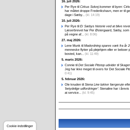
16. juli 2026:
Per Rye til
Cirkus Solvej kommer til byen
: Cirk
har måttet droppe Frederikshavn, men er til g
dage i Sæby...
(kl. 14:19)
10. juli 2026:
Per Rye til
Er Sæbys historie ved at blive reve
Læserbrevet har Per Østergaard, Sæby, som
på vegne af...
(kl. 8:06)
27. maj 2026:
Lene Munk til
Madordning spares væk fra år 
menneske flytter på plejehjem eller er beboer p
bosted, kan...
(kl. 11:49)
5. marts 2026:
Connie til
Det Sociale Pitstop udvider til Skag
Jeg har ikke meget til overs for Det Sociale Pit
0:41)
5. februar 2026:
Ole knuden til
Stena Line lukker færgerute efte
‘betydelige udfordringer’
: Stenaline har i årevis
at service...
(kl. 9:45)
Cookie-indstillinger