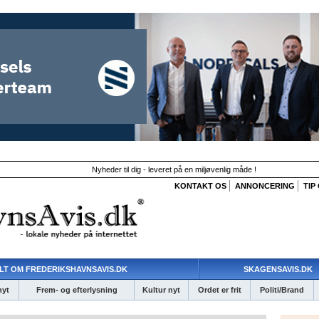
Nyheder til dig - leveret på en miljøvenlig måde !
KONTAKT OS
ANNONCERING
TIP
LT OM FREDERIKSHAVNSAVIS.DK
SKAGENSAVIS.DK
nyt
Frem- og efterlysning
Kultur nyt
Ordet er frit
Politi/Brand