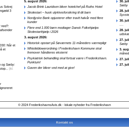
5. august 2026:
30. jul
Sæby
us Solvej
Jacob Brink Lauridsen bliver hotelchef på Ruths Hotel
engæld 3
28. jul
Skolestart – husk ulykkesforsikring til dit barn
Syvst
Nordjyske Bank opjusterer efter travlt halvår med flere
30. jul
kunder
….
t ned?
:
Flere end 1.000 børn modtager Dansk Folkehjælps
 afsender
28. jul
Skolestarthjælp i 2026
udskæ
3. august 2026:
27. jul
Historisk opstart på Søværnets 11-måneders værnepligt
Sæby
2030
: Når et
Whistleblowerordning i Frederikshavn Kommune skal
å et
3. aug
fremover håndteres eksternt
månede
Psykiatrisk behandling skal fortsat være i Frederikshavn.
27. jul
Punktum!
en og Sæby
:
27. jul
Gaven der bliver ved med at give!
stop...
(kl.
r
 ignoreret
© 2024 FrederikshavnsAvis.dk - lokale nyheder fra Frederikshavn
Kontakt os