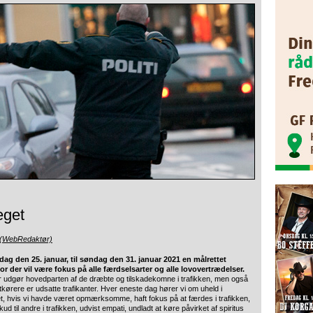
eget
 (WebRedaktør)
dag den 25. januar, til søndag den 31. januar 2021 en målrettet
r der vil være fokus på alle færdselsarter og alle lovovertrædelser.
ster udgør hovedparten af de dræbte og tilskadekomne i trafikken, men også
tkørere er udsatte trafikanter. Hver eneste dag hører vi om uheld i
, hvis vi havde været opmærksomme, haft fokus på at færdes i trafikken,
d til andre i trafikken, udvist empati, undladt at køre påvirket af spiritus