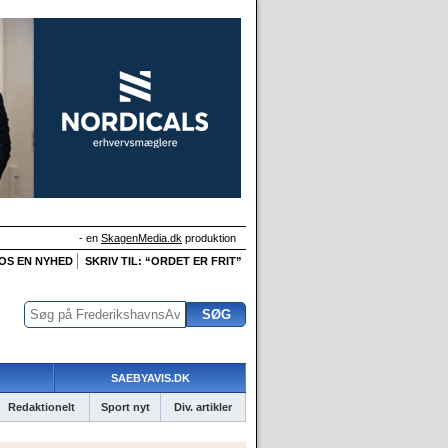
- en
SkagenMedia.dk
produktion
 OS EN NYHED
SKRIV TIL: “ORDET ER FRIT”
SAEBYAVIS.DK
Redaktionelt
Sport nyt
Div. artikler