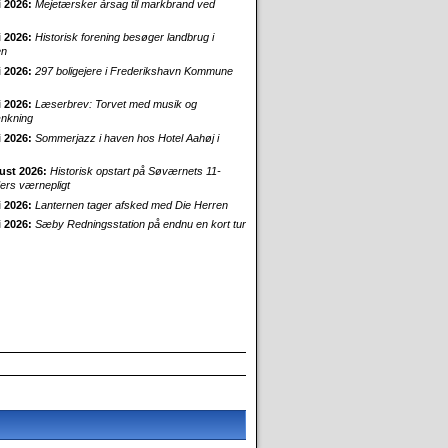
i 2026:
Mejetærsker årsag til markbrand ved
i 2026:
Historisk forening besøger landbrug i
en
i 2026:
297 boligejere i Frederikshavn Kommune
i 2026:
Læserbrev: Torvet med musik og
nkning
i 2026:
Sommerjazz i haven hos Hotel Aahøj i
ust 2026:
Historisk opstart på Søværnets 11-
rs værnepligt
i 2026:
Lanternen tager afsked med Die Herren
i 2026:
Sæby Redningsstation på endnu en kort tur