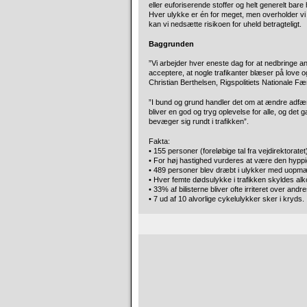
eller euforiserende stoffer og helt generelt bare
Hver ulykke er én for meget, men overholder v
kan vi nedsætte risikoen for uheld betragteligt.
Baggrunden
”Vi arbejder hver eneste dag for at nedbringe anta
acceptere, at nogle trafikanter blæser på love o
Christian Berthelsen, Rigspolitiets Nationale Fæ
”I bund og grund handler det om at ændre adfærd
bliver en god og tryg oplevelse for alle, og det 
bevæger sig rundt i trafikken”.
Fakta:
• 155 personer (foreløbige tal fra vejdirektoratet)
• For høj hastighed vurderes at være den hyppi
• 489 personer blev dræbt i ulykker med uopmær
• Hver femte dødsulykke i trafikken skyldes alk
• 33% af bilisterne bliver ofte irriteret over andr
• 7 ud af 10 alvorlige cykelulykker sker i kryds.