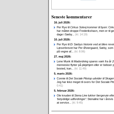
Seneste kommentarer
16. juli 2026:
Per Rye til
Cirkus Solvej kommer til byen
: Cirk
har måttet droppe Frederikshavn, men er til g
dage i Sæby...
(kl. 14:19)
10. juli 2026:
Per Rye til
Er Sæbys historie ved at blive reve
Læserbrevet har Per Østergaard, Sæby, som
på vegne af...
(kl. 8:06)
27. maj 2026:
Lene Munk til
Madordning spares væk fra år 
menneske flytter på plejehjem eller er beboer p
bosted, kan...
(kl. 11:49)
5. marts 2026:
Connie til
Det Sociale Pitstop udvider til Skag
Jeg har ikke meget til overs for Det Sociale Pit
0:41)
5. februar 2026:
Ole knuden til
Stena Line lukker færgerute efte
‘betydelige udfordringer’
: Stenaline har i årevis
at service...
(kl. 9:45)