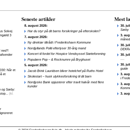
Seneste artikler
Mest læ
8. august 2026:
30. jul
Sæby
us Solvej
Har du styr på dit barns forsikringer på efterskolen?
engæld 3
3. aug
7. august 2026:
månede
Ny direktør tiltrådt i Frederikshavn Kommune
30. jul
Nordjyllands Politi efterlyser 30-årig mand
DEKRA
t ned?
:
Koncert til fordel for Hospice Vendsyssel Støtteforening
 afsender
30. jul
….
Populære Pop – & Rocknumre på Bryghuset
30. jul
5. august 2026:
guide
2030
: Når et
Jacob Brink Lauridsen bliver hotelchef på Ruths Hotel
å et
3. aug
Skolestart – husk ulykkesforsikring til dit barn
i Fred
Nordjyske Bank opjusterer efter travlt halvår med flere
3. aug
kunder
Kommun
en og Sæby
:
stop...
(kl.
3. aug
r
 ignoreret
© 2024 FrederikshavnsAvis.dk - lokale nyheder fra Frederikshavn