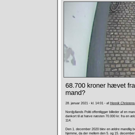
68.700 kroner hævet fra
mand?
28. januar 2021 - kl. 14:01 - af
Henrik Christen
Nordjyllands Politi offentliggør billeder af en ma
dankort til at hæve næsten 70.000 kr. fra en æl
114.
Den 1. december 2020 blev en ældre mandlig borg
hjemme, da der mellem den 5. og 15. december 2