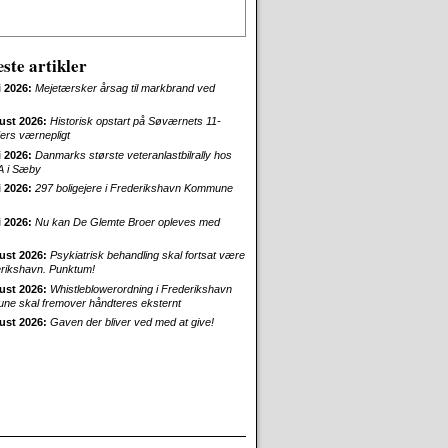
ste artikler
i 2026:
Mejetærsker årsag til markbrand ved
ust 2026:
Historisk opstart på Søværnets 11-
rs værnepligt
i 2026:
Danmarks største veteranlastbilrally hos
 i Sæby
i 2026:
297 boligejere i Frederikshavn Kommune
i 2026:
Nu kan De Glemte Broer opleves med
ust 2026:
Psykiatrisk behandling skal fortsat være
erikshavn. Punktum!
ust 2026:
Whistleblowerordning i Frederikshavn
e skal fremover håndteres eksternt
ust 2026:
Gaven der bliver ved med at give!