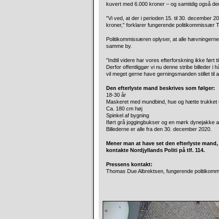
kuvert med 6.000 kroner – og samtidig også d
”Vi ved, at der i perioden 15. til 30. december 2
kroner,” forklarer fungerende politikommissær Th
Politikommissæren oplyser, at alle hævningerne
samme by.
”Indtil videre har vores efterforskning ikke ført
Derfor offentliggør vi nu denne stribe billeder 
vil meget gerne have gerningsmanden stillet til
Den efterlyste mand beskrives som følger:
18-30 år
Maskeret med mundbind, hue og hætte trukket
Ca. 180 cm høj
Spinkel af bygning
Iført grå joggingbukser og en mørk dynejakke
Billederne er alle fra den 30. december 2020.
Mener man at have set den efterlyste mand,
kontakte Nordjyllands Politi på tlf. 114.
Pressens kontakt:
Thomas Due Albrektsen, fungerende politikommiss