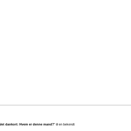
jålet dankort: Hvem er denne mand?'
til en bekendt