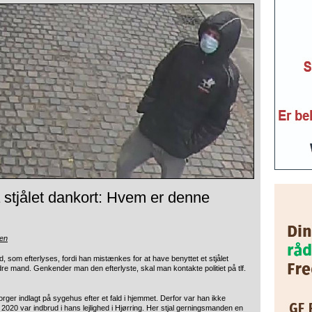
 stjålet dankort: Hvem er denne
sen
nd, som efterlyses, fordi han mistænkes for at have benyttet et stjålet
dre mand. Genkender man den efterlyste, skal man kontakte politiet på tlf.
er indlagt på sygehus efter et fald i hjemmet. Derfor var han ikke
020 var indbrud i hans lejlighed i Hjørring. Her stjal gerningsmanden en