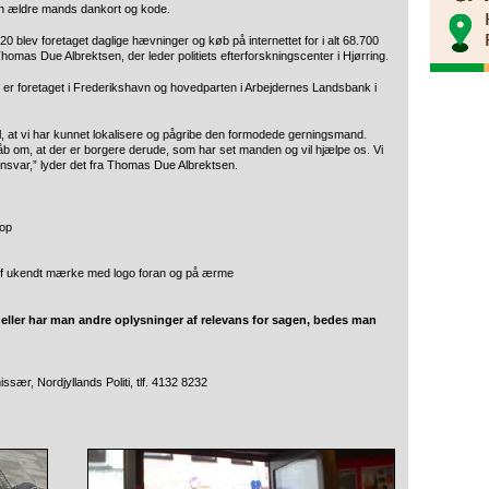
en ældre mands dankort og kode.
020 blev foretaget daglige hævninger og køb på internettet for i alt 68.700
omas Due Albrektsen, der leder politiets efterforskningscenter i Hjørring.
 er foretaget i Frederikshavn og hovedparten i Arbejdernes Landsbank i
 til, at vi har kunnet lokalisere og pågribe den formodede gerningsmand.
i håb om, at der er borgere derude, som har set manden og vil hjælpe os. Vi
 ansvar,” lyder det fra Thomas Due Albrektsen.
 op
 af ukendt mærke med logo foran og på ærme
 eller har man andre oplysninger af relevans for sagen, bedes man
ær, Nordjyllands Politi, tlf. 4132 8232