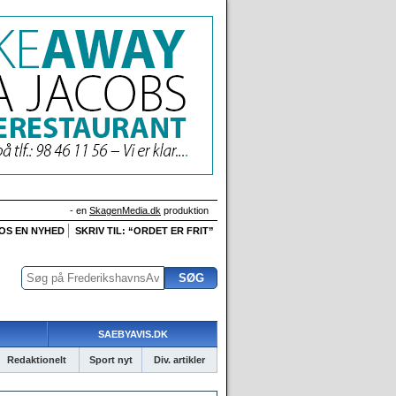
- en
SkagenMedia.dk
produktion
 OS EN NYHED
SKRIV TIL: “ORDET ER FRIT”
SAEBYAVIS.DK
Redaktionelt
Sport nyt
Div. artikler