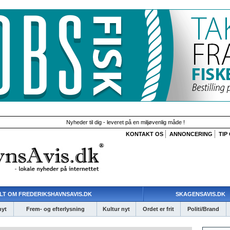
Nyheder til dig - leveret på en miljøvenlig måde !
KONTAKT OS
ANNONCERING
TIP
LT OM FREDERIKSHAVNSAVIS.DK
SKAGENSAVIS.DK
nyt
Frem- og efterlysning
Kultur nyt
Ordet er frit
Politi/Brand