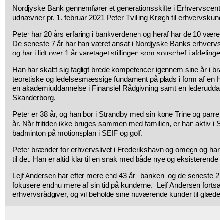
Nordjyske Bank gennemfører et generationsskifte i Erhvervscen
udnævner pr. 1. februar 2021 Peter Tvilling Krøgh til erhvervskun
Peter har 20 års erfaring i bankverdenen og heraf har de 10 vær
De seneste 7 år har han været ansat i Nordjyske Banks erhvervs
og har i lidt over 1 år varetaget stillingen som souschef i afdelinge
Han har skabt sig fagligt brede kompetencer igennem sine år i b
teoretiske og ledelsesmæssige fundament på plads i form af en H
en akademiuddannelse i Finansiel Rådgivning samt en lederuddan
Skanderborg.
Peter er 38 år, og han bor i Strandby med sin kone Trine og parret
år. Når fritiden ikke bruges sammen med familien, er han aktiv i S
badminton på motionsplan i SEIF og golf.
Peter brænder for erhvervslivet i Frederikshavn og omegn og ha
til det. Han er altid klar til en snak med både nye og eksisterende
Lejf Andersen har efter mere end 43 år i banken, og de seneste 2
fokusere endnu mere af sin tid på kunderne. Lejf Andersen forts
erhvervsrådgiver, og vil beholde sine nuværende kunder til glæd