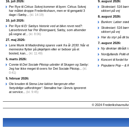
16. juli 2026:
9. august 2026:
Per Rye til
Cirkus Solvej kommer til byen
: Cirkus Solvej
Skolestart: 516 bør
har måttet droppe Frederikshavn, men er til gengæld 3
sikkert på vej
dage i Sæby...
(kl. 14:19)
8. august 2026:
10. juli 2026:
Bunken: Løber stød
Per Rye til
Er Sæbys historie ved at blive revet ned?
:
Skolestart: 516 bør
Læserbrevet har Per Østergaard, Sæby, som afsender
sikkert på vej
på vegne af...
(kl. 8:06)
Har du styr på dit b
27. maj 2026:
7. august 2026:
Lene Munk til
Madordning spares væk fra år 2030
: Når et
Ny direktør tiltråd
menneske flytter på plejehjem eller er beboer på et
bosted, kan...
(kl. 11:49)
Nordjyllands Politi 
5. marts 2026:
Koncert til fordel f
Connie til
Det Sociale Pitstop udvider til Skagen og Sæby
:
Populære Pop – & 
Jeg har ikke meget til overs for Det Sociale Pitstop...
(kl.
0:41)
5. februar 2026:
Ole knuden til
Stena Line lukker færgerute efter
‘betydelige udfordringer’
: Stenaline har i årevis ignoreret
at service...
(kl. 9:45)
© 2024 FrederikshavnsAvis