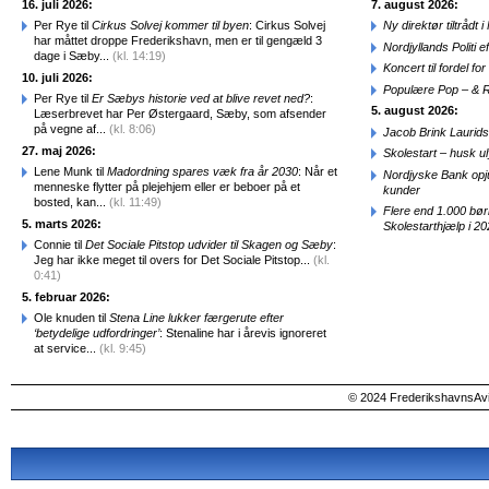
16. juli 2026:
7. august 2026:
Per Rye til
Cirkus Solvej kommer til byen
: Cirkus Solvej
Ny direktør tiltråd
har måttet droppe Frederikshavn, men er til gengæld 3
Nordjyllands Politi 
dage i Sæby...
(kl. 14:19)
Koncert til fordel f
10. juli 2026:
Populære Pop – & 
Per Rye til
Er Sæbys historie ved at blive revet ned?
:
5. august 2026:
Læserbrevet har Per Østergaard, Sæby, som afsender
på vegne af...
(kl. 8:06)
Jacob Brink Laurids
27. maj 2026:
Skolestart – husk uly
Lene Munk til
Madordning spares væk fra år 2030
: Når et
Nordjyske Bank opjus
menneske flytter på plejehjem eller er beboer på et
kunder
bosted, kan...
(kl. 11:49)
Flere end 1.000 bø
5. marts 2026:
Skolestarthjælp i 2
Connie til
Det Sociale Pitstop udvider til Skagen og Sæby
:
Jeg har ikke meget til overs for Det Sociale Pitstop...
(kl.
0:41)
5. februar 2026:
Ole knuden til
Stena Line lukker færgerute efter
‘betydelige udfordringer’
: Stenaline har i årevis ignoreret
at service...
(kl. 9:45)
© 2024 FrederikshavnsAvis