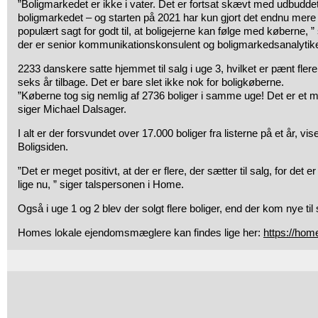
”Boligmarkedet er ikke i vater. Det er fortsat skævt med udbudde
boligmarkedet – og starten på 2021 har kun gjort det endnu mere u
populært sagt for godt til, at boligejerne kan følge med køberne, 
der er senior kommunikationskonsulent og boligmarkedsanalytik
2233 danskere satte hjemmet til salg i uge 3, hvilket er pænt fle
seks år tilbage. Det er bare slet ikke nok for boligkøberne.
”Køberne tog sig nemlig af 2736 boliger i samme uge! Det er et m
siger Michael Dalsager.
I alt er der forsvundet over 17.000 boliger fra listerne på et år, vi
Boligsiden.
”Det er meget positivt, at der er flere, der sætter til salg, for det 
lige nu, ” siger talspersonen i Home.
Også i uge 1 og 2 blev der solgt flere boliger, end der kom nye til 
Homes lokale ejendomsmæglere kan findes lige her:
https://ho