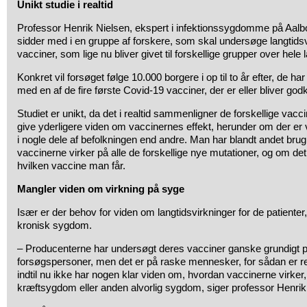
Unikt studie i realtid
Professor Henrik Nielsen, ekspert i infektionssygdomme på Aalbo
sidder med i en gruppe af forskere, som skal undersøge langtids
vacciner, som lige nu bliver givet til forskellige grupper over hele 
Konkret vil forsøget følge 10.000 borgere i op til to år efter, de h
med en af de fire første Covid-19 vacciner, der er eller bliver god
Studiet er unikt, da det i realtid sammenligner de forskellige vacc
give yderligere viden om vaccinernes effekt, herunder om der er 
i nogle dele af befolkningen end andre. Man har blandt andet brug
vaccinerne virker på alle de forskellige nye mutationer, og om de
hvilken vaccine man får.
Mangler viden om virkning på syge
Især er der behov for viden om langtidsvirkninger for de patienter
kronisk sygdom.
– Producenterne har undersøgt deres vacciner ganske grundigt på
forsøgspersoner, men det er på raske mennesker, for sådan er regl
indtil nu ikke har nogen klar viden om, hvordan vaccinerne virker
kræftsygdom eller anden alvorlig sygdom, siger professor Henrik