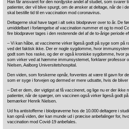
Han får ansvaret for den nordjyske andel af studiet, som svarer t
patienter, der vil blive spurgt, om de ønsker at deltage, når de i 
skal bestille tid til en vaccination mod coronavirus.
Deltagerne skal have taget i alt seks blodprøver over to år. De f
umiddelbart i forlængelse af vaccination nummer et og to mod C
fire blodprøver tages i den resterende del af de to-årige periode ef
– Vi kan håbe, at vaccinerne virker ligeså godt på syge som på
ved det faktisk ikke. Der er nogle sygdomme, hvor immunsysteme
godt som hos raske, og der er også kroniske sygdomme, hvor pat
som virker ved at hæmme immunsystemet, forklarer professor 
Nielsen, Aalborg Universitetshospital.
Den viden, som forskerne opnår, forventes at være til gavn for d
som er syge i forvejen og dermed er mere udsatte, hvis de bliver
– Det er dem, der vigtigst at få vaccineret, og lige nu er der ikke 
patienter, når de spørger, om vaccinen også virker ligeså godt 
bemærker Henrik Nielsen.
Ud fra antistofferne i blodprøverne hos de 10.000 deltagere i stud
kan opnå viden, der kan munde ud i præcise anbefalinger for, hvo
vaccination mod Covid-19 anbefales.