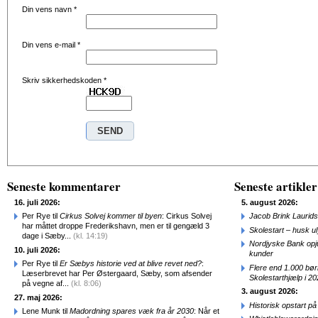
Din vens navn
*
Din vens e-mail
*
Skriv sikkerhedskoden
*
Seneste kommentarer
Seneste artikler
16. juli 2026:
5. august 2026:
Per Rye til
Cirkus Solvej kommer til byen
: Cirkus Solvej
Jacob Brink Laurids
har måttet droppe Frederikshavn, men er til gengæld 3
Skolestart – husk uly
dage i Sæby...
(kl. 14:19)
Nordjyske Bank opjus
10. juli 2026:
kunder
Per Rye til
Er Sæbys historie ved at blive revet ned?
:
Flere end 1.000 bø
Læserbrevet har Per Østergaard, Sæby, som afsender
Skolestarthjælp i 2
på vegne af...
(kl. 8:06)
3. august 2026:
27. maj 2026:
Historisk opstart 
Lene Munk til
Madordning spares væk fra år 2030
: Når et