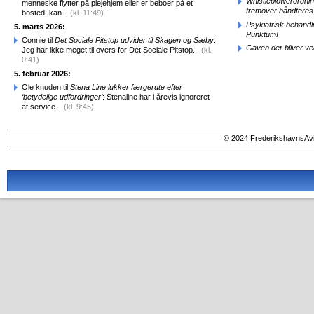
Whistleblowerordni
menneske flytter på plejehjem eller er beboer på et
fremover håndteres
bosted, kan...
(kl. 11:49)
Psykiatrisk behandl
5. marts 2026:
Punktum!
Connie til
Det Sociale Pitstop udvider til Skagen og Sæby
:
Gaven der bliver ve
Jeg har ikke meget til overs for Det Sociale Pitstop...
(kl.
0:41)
5. februar 2026:
Ole knuden til
Stena Line lukker færgerute efter
‘betydelige udfordringer’
: Stenaline har i årevis ignoreret
at service...
(kl. 9:45)
© 2024 FrederikshavnsAvis