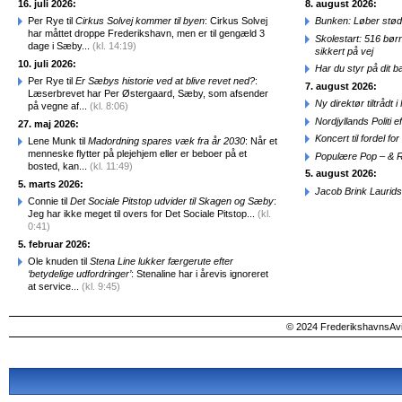
16. juli 2026:
8. august 2026:
Per Rye til
Cirkus Solvej kommer til byen
: Cirkus Solvej
Bunken: Løber stød
har måttet droppe Frederikshavn, men er til gengæld 3
Skolestart: 516 bør
dage i Sæby...
(kl. 14:19)
sikkert på vej
10. juli 2026:
Har du styr på dit b
Per Rye til
Er Sæbys historie ved at blive revet ned?
:
7. august 2026:
Læserbrevet har Per Østergaard, Sæby, som afsender
Ny direktør tiltråd
på vegne af...
(kl. 8:06)
Nordjyllands Politi 
27. maj 2026:
Koncert til fordel f
Lene Munk til
Madordning spares væk fra år 2030
: Når et
menneske flytter på plejehjem eller er beboer på et
Populære Pop – & 
bosted, kan...
(kl. 11:49)
5. august 2026:
5. marts 2026:
Jacob Brink Laurids
Connie til
Det Sociale Pitstop udvider til Skagen og Sæby
:
Jeg har ikke meget til overs for Det Sociale Pitstop...
(kl.
0:41)
5. februar 2026:
Ole knuden til
Stena Line lukker færgerute efter
‘betydelige udfordringer’
: Stenaline har i årevis ignoreret
at service...
(kl. 9:45)
© 2024 FrederikshavnsAvis