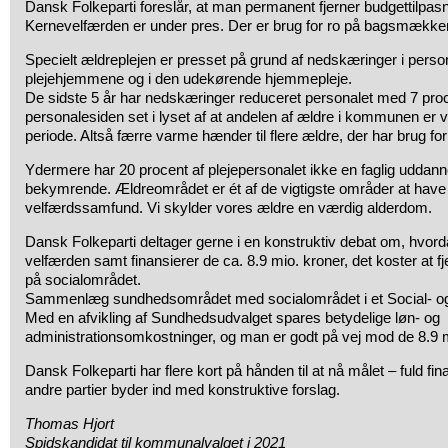
Dansk Folkeparti foreslår, at man permanent fjerner budgettilpas
Kernevelfærden er under pres. Der er brug for ro på bagsmække
Specielt ældreplejen er presset på grund af nedskæringer i perso
plejehjemmene og i den udekørende hjemmepleje.
De sidste 5 år har nedskæringer reduceret personalet med 7 proce
personalesiden set i lyset af at andelen af ældre i kommunen er
periode. Altså færre varme hænder til flere ældre, der har brug fo
Ydermere har 20 procent af plejepersonalet ikke en faglig uddan
bekymrende. Ældreområdet er ét af de vigtigste områder at have s
velfærdssamfund. Vi skylder vores ældre en værdig alderdom.
Dansk Folkeparti deltager gerne i en konstruktiv debat om, hvord
velfærden samt finansierer de ca. 8.9 mio. kroner, det koster at f
på socialområdet.
Sammenlæg sundhedsområdet med socialområdet i et Social- o
Med en afvikling af Sundhedsudvalget spares betydelige løn- og
administrationsomkostninger, og man er godt på vej mod de 8.9 m
Dansk Folkeparti har flere kort på hånden til at nå målet – fuld fin
andre partier byder ind med konstruktive forslag.
Thomas Hjort
Spidskandidat til kommunalvalget i 2021