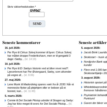
Skriv sikkerhedskoden
*
Seneste kommentarer
Seneste artikler
16. juli 2026:
5. august 2026:
Per Rye til
Cirkus Solvej kommer til byen
: Cirkus Solvej
Jacob Brink Laurids
har måttet droppe Frederikshavn, men er til gengæld 3
Skolestart – husk uly
dage i Sæby...
(kl. 14:19)
Nordjyske Bank opjus
10. juli 2026:
kunder
Per Rye til
Er Sæbys historie ved at blive revet ned?
:
Flere end 1.000 bø
Læserbrevet har Per Østergaard, Sæby, som afsender
Skolestarthjælp i 2
på vegne af...
(kl. 8:06)
3. august 2026:
27. maj 2026:
Historisk opstart 
Lene Munk til
Madordning spares væk fra år 2030
: Når et
Whistleblowerordni
menneske flytter på plejehjem eller er beboer på et
fremover håndteres
bosted, kan...
(kl. 11:49)
Psykiatrisk behandl
5. marts 2026:
Punktum!
Connie til
Det Sociale Pitstop udvider til Skagen og Sæby
:
Gaven der bliver ve
Jeg har ikke meget til overs for Det Sociale Pitstop...
(kl.