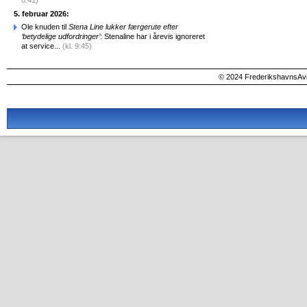
0:41)
5. februar 2026:
Ole knuden til
Stena Line lukker færgerute efter
‘betydelige udfordringer’
: Stenaline har i årevis ignoreret
at service...
(kl. 9:45)
© 2024 FrederikshavnsAvis