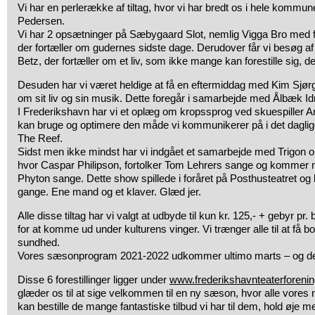
Vi har en perlerække af tiltag, hvor vi har bredt os i hele kommune
Pedersen.
Vi har 2 opsætninger på Sæbygaard Slot, nemlig Vigga Bro med f
der fortæller om gudernes sidste dage. Derudover får vi besøg af e
Betz, der fortæller om et liv, som ikke mange kan forestille sig, det 
Desuden har vi været heldige at få en eftermiddag med Kim Sjørg
om sit liv og sin musik. Dette foregår i samarbejde med Ålbæk Id
I Frederikshavn har vi et oplæg om kropssprog ved skuespiller 
kan bruge og optimere den måde vi kommunikerer på i det daglig
The Reef.
Sidst men ikke mindst har vi indgået et samarbejde med Trigon 
hvor Caspar Philipson, fortolker Tom Lehrers sange og kommer 
Phyton sange. Dette show spillede i foråret på Posthusteatret og 
gange. Ene mand og et klaver. Glæd jer.
Alle disse tiltag har vi valgt at udbyde til kun kr. 125,- + gebyr pr. 
for at komme ud under kulturens vinger. Vi trænger alle til at få 
sundhed.
Vores sæsonprogram 2021-2022 udkommer ultimo marts – og det 
Disse 6 forestillinger ligger under
www.frederikshavnteaterforenin
glæder os til at sige velkommen til en ny sæson, hvor alle vore
kan bestille de mange fantastiske tilbud vi har til dem, hold øje med