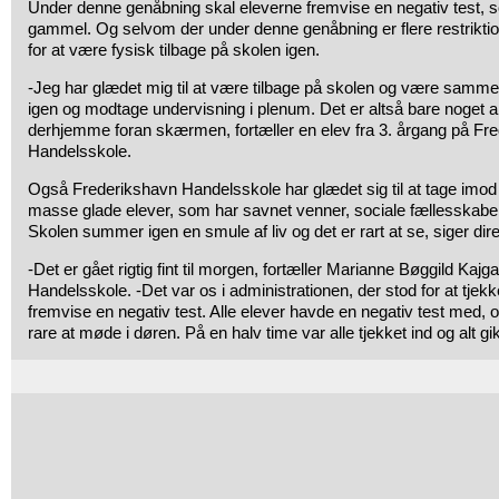
Under denne genåbning skal eleverne fremvise en negativ test, s
gammel. Og selvom der under denne genåbning er flere restriktio
for at være fysisk tilbage på skolen igen.
-Jeg har glædet mig til at være tilbage på skolen og være sa
igen og modtage undervisning i plenum. Det er altså bare noget a
derhjemme foran skærmen, fortæller en elev fra 3. årgang på Fr
Handelsskole.
Også Frederikshavn Handelsskole har glædet sig til at tage imod
masse glade elever, som har savnet venner, sociale fællesskaber
Skolen summer igen en smule af liv og det er rart at se, siger di
-Det er gået rigtig fint til morgen, fortæller Marianne Bøggild Kaj
Handelsskole. -Det var os i administrationen, der stod for at tje
fremvise en negativ test. Alle elever havde en negativ test med, o
rare at møde i døren. På en halv time var alle tjekket ind og alt gik