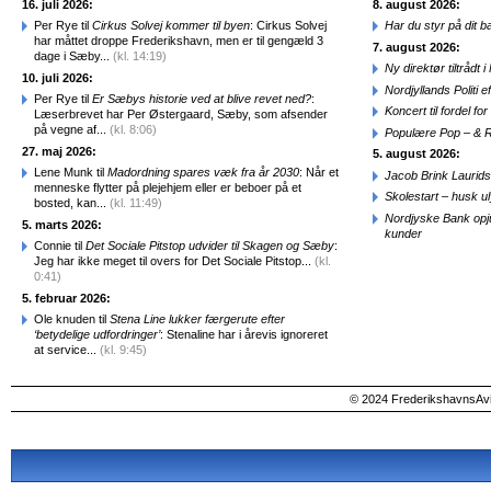
16. juli 2026:
8. august 2026:
Per Rye til
Cirkus Solvej kommer til byen
: Cirkus Solvej
Har du styr på dit b
har måttet droppe Frederikshavn, men er til gengæld 3
7. august 2026:
dage i Sæby...
(kl. 14:19)
Ny direktør tiltråd
10. juli 2026:
Nordjyllands Politi 
Per Rye til
Er Sæbys historie ved at blive revet ned?
:
Koncert til fordel f
Læserbrevet har Per Østergaard, Sæby, som afsender
på vegne af...
(kl. 8:06)
Populære Pop – & 
27. maj 2026:
5. august 2026:
Lene Munk til
Madordning spares væk fra år 2030
: Når et
Jacob Brink Laurids
menneske flytter på plejehjem eller er beboer på et
Skolestart – husk uly
bosted, kan...
(kl. 11:49)
Nordjyske Bank opjus
5. marts 2026:
kunder
Connie til
Det Sociale Pitstop udvider til Skagen og Sæby
:
Jeg har ikke meget til overs for Det Sociale Pitstop...
(kl.
0:41)
5. februar 2026:
Ole knuden til
Stena Line lukker færgerute efter
‘betydelige udfordringer’
: Stenaline har i årevis ignoreret
at service...
(kl. 9:45)
© 2024 FrederikshavnsAvis