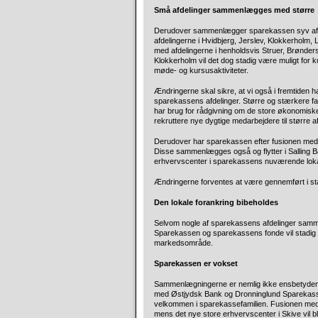
Små afdelinger sammenlægges med større
Derudover sammenlægger sparekassen syv af vo
afdelingerne i Hvidbjerg, Jerslev, Klokkerhol
med afdelingerne i henholdsvis Struer, Brønders
Klokkerholm vil det dog stadig være muligt for kun
møde- og kursusaktiviteter.
Ændringerne skal sikre, at vi også i fremtiden h
sparekassens afdelinger. Større og stærkere fag
har brug for rådgivning om de store økonomiske
rekruttere nye dygtige medarbejdere til større af
Derudover har sparekassen efter fusionen med Sa
Disse sammenlægges også og flytter i Salling Bank
erhvervscenter i sparekassens nuværende loka
Ændringerne forventes at være gennemført i star
Den lokale forankring bibeholdes
Selvom nogle af sparekassens afdelinger sammenl
Sparekassen og sparekassens fonde vil stadig stø
markedsområde.
Sparekassen er vokset
Sammenlægningerne er nemlig ikke ensbetydend
med Østjydsk Bank og Dronninglund Sparekasse e
velkommen i sparekassefamilien. Fusionen med 
mens det nye store erhvervscenter i Skive vil b