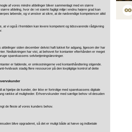
r nogle af vores mindre afdelinger bliver sammenlagt med en større
større afdeling, hvor de i et stærkt fagligt miljø i endnu højere grad kan
ærpes løbende, og vi ønsker at sikre, at de nødvendige kompetencer altid
 at vi også i fremtiden kan levere kompetent og tidssvarende rådgivning
v.
afdelinger siden december delvist haft lukket for adgang, ligesom der har
ter. Nedlukningen har vist, at behovet for kontanter efterhånden er meget
at bruge sparekassens selvbetjeningsløsninger.
tanter er faldende, er omkostningerne ved kontanthåndtering stigende.
ti-hvidvask stadig flere ressourcer på den lovpligtige kontrol af dette
rhvervskunder
l at hjælpe de kunder, der ikke er fortrolige med sparekassens digitale
n lang række af muligheder. Erhvervskunder med særlige behov vil desuden
langt de fleste af vores kunders behov.
esuden blive opgraderet, så det er muligt både at hæve og indbetale