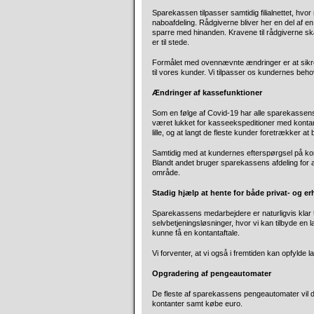
Sparekassen tilpasser samtidig filialnettet, hvo
naboafdeling. Rådgiverne bliver her en del af en 
sparre med hinanden. Kravene til rådgiverne sk
er til stede.
Formålet med ovennævnte ændringer er at sikre,
til vores kunder. Vi tilpasser os kundernes beho
Ændringer af kassefunktioner
Som en følge af Covid-19 har alle sparekassens 
været lukket for kasseekspeditioner med kontan
lille, og at langt de fleste kunder foretrækker 
Samtidig med at kundernes efterspørgsel på kon
Blandt andet bruger sparekassens afdeling for an
område.
Stadig hjælp at hente for både privat- og e
Sparekassens medarbejdere er naturligvis klar ti
selvbetjeningsløsninger, hvor vi kan tilbyde e
kunne få en kontantaftale.
Vi forventer, at vi også i fremtiden kan opfylde 
Opgradering af pengeautomater
De fleste af sparekassens pengeautomater vil d
kontanter samt købe euro.