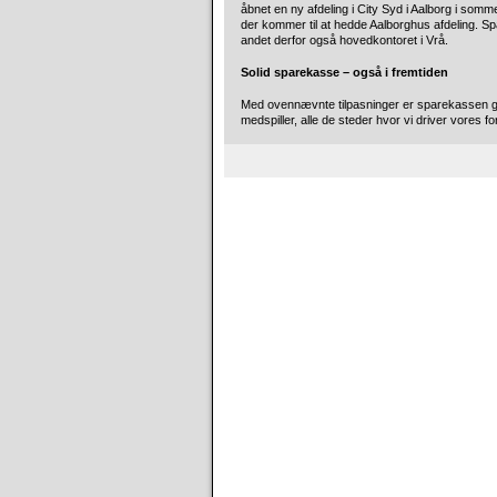
åbnet en ny afdeling i City Syd i Aalborg i somm
der kommer til at hedde Aalborghus afdeling. 
andet derfor også hovedkontoret i Vrå.
Solid sparekasse – også i fremtiden
Med ovennævnte tilpasninger er sparekassen godt
medspiller, alle de steder hvor vi driver vores fo