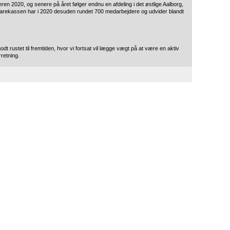
eren 2020, og senere på året følger endnu en afdeling i det østlige Aalborg,
Sparekassen har i 2020 desuden rundet 700 medarbejdere og udvider blandt
 rustet til fremtiden, hvor vi fortsat vil lægge vægt på at være en aktiv
rretning.