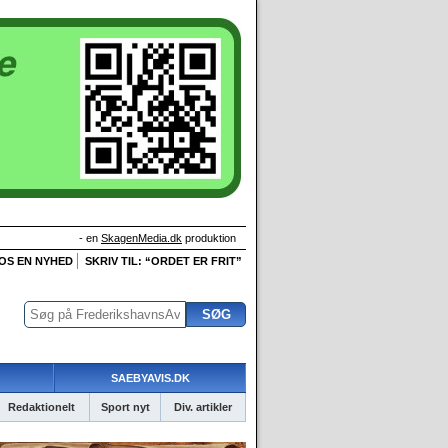
- en
SkagenMedia.dk
produktion
 OS EN NYHED
SKRIV TIL: “ORDET ER FRIT”
SAEBYAVIS.DK
Redaktionelt
Sport nyt
Div. artikler