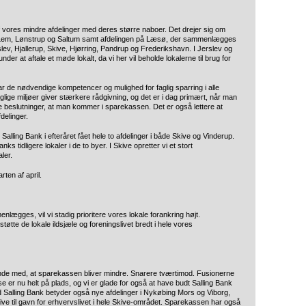
res mindre afdelinger med deres større naboer. Det drejer sig om
m, Lem, Lønstrup og Saltum samt afdelingen på Læsø, der sammenlægges
lev, Hjallerup, Skive, Hjørring, Pandrup og Frederikshavn. I Jerslev og
der at aftale et møde lokalt, da vi her vil beholde lokalerne til brug for
ar de nødvendige kompetencer og mulighed for faglig sparring i alle
lige miljøer giver stærkere rådgivning, og det er i dag primært, når man
 beslutninger, at man kommer i sparekassen. Det er også lettere at
delinger.
lling Bank i efteråret fået hele to afdelinger i både Skive og Vinderup.
s tidligere lokaler i de to byer. I Skive opretter vi et stort
ler.
ten af april.
ægges, vil vi stadig prioritere vores lokale forankring højt.
tte de lokale ildsjæle og foreningslivet bredt i hele vores
e med, at sparekassen bliver mindre. Snarere tværtimod. Fusionerne
r nu helt på plads, og vi er glade for også at have budt Salling Bank
Salling Bank betyder også nye afdelinger i Nykøbing Mors og Viborg,
live til gavn for erhvervslivet i hele Skive-området. Sparekassen har også