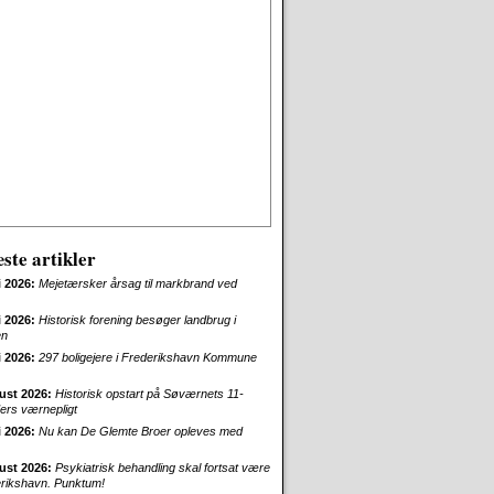
ste artikler
i 2026:
Mejetærsker årsag til markbrand ved
i 2026:
Historisk forening besøger landbrug i
en
i 2026:
297 boligejere i Frederikshavn Kommune
ust 2026:
Historisk opstart på Søværnets 11-
rs værnepligt
i 2026:
Nu kan De Glemte Broer opleves med
ust 2026:
Psykiatrisk behandling skal fortsat være
erikshavn. Punktum!