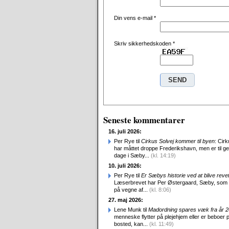
Din vens e-mail
*
Skriv sikkerhedskoden
*
Seneste kommentarer
16. juli 2026:
Per Rye til
Cirkus Solvej kommer til byen
: Cirk
har måttet droppe Frederikshavn, men er til g
dage i Sæby...
(kl. 14:19)
10. juli 2026:
Per Rye til
Er Sæbys historie ved at blive reve
Læserbrevet har Per Østergaard, Sæby, som
på vegne af...
(kl. 8:06)
27. maj 2026:
Lene Munk til
Madordning spares væk fra år 
menneske flytter på plejehjem eller er beboer p
bosted, kan...
(kl. 11:49)