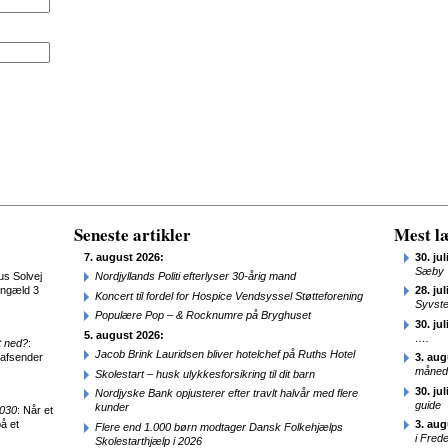
Seneste artikler
Mest læ
7. august 2026:
30. jul
Sæby
us Solvej
Nordjyllands Politi efterlyser 30-årig mand
engæld 3
28. jul
Koncert til fordel for Hospice Vendsyssel Støtteforening
Syvst
Populære Pop – & Rocknumre på Bryghuset
30. jul
5. august 2026:
….
t ned?
:
Jacob Brink Lauridsen bliver hotelchef på Ruths Hotel
 afsender
3. aug
månede
Skolestart – husk ulykkesforsikring til dit barn
30. jul
Nordjyske Bank opjusterer efter travlt halvår med flere
guide
kunder
2030
: Når et
å et
3. aug
Flere end 1.000 børn modtager Dansk Folkehjælps
i Fred
Skolestarthjælp i 2026