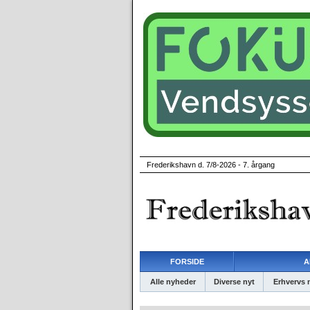
Frederikshavn d. 7/8-2026 - 7. årgang
FORSIDE
A
Alle nyheder
Diverse nyt
Erhvervs 