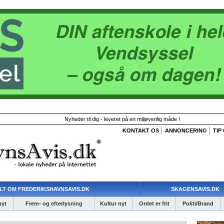
Nyheder til dig - leveret på en miljøvenlig måde !
KONTAKT OS
ANNONCERING
TIP
LT OM FREDERIKSHAVNSAVIS.DK
SKAGENSAVIS.DK
nyt
Frem- og efterlysning
Kultur nyt
Ordet er frit
Politi/Brand