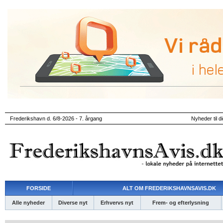
Frederikshavn d. 6/8-2026 - 7. årgang
Nyheder til d
FORSIDE
ALT OM FREDERIKSHAVNSAVIS.DK
Alle nyheder
Diverse nyt
Erhvervs nyt
Frem- og efterlysning