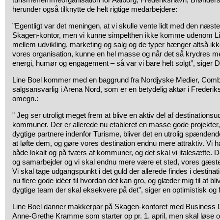
herunder også tilknytte de helt rigtige medarbejdere:
”Egentligt var det meningen, at vi skulle vente lidt med den næs
Skagen-kontor, men vi kunne simpelthen ikke komme udenom Li
mellem udvikling, marketing og salg og de typer hænger altså ikke
vores organisation, kunne en hel masse og når det så krydres m
energi, humør og engagement – så var vi bare helt solgt”,
siger D
Line Boel kommer med en baggrund fra Nordjyske Medier, Comb
salgsansvarlig i Arena Nord, som er en betydelig aktør i Frede
omegn.:
” Jeg ser utroligt meget frem at blive en aktiv del af destinationsud
kommuner. Der er allerede nu etableret en masse gode projekte
dygtige partnere indenfor Turisme, bliver det en utrolig spænden
at løfte dem, og gøre vores destination endnu mere attraktiv. Vi h
både lokalt og på tværs af kommuner, og det skal vi italesætte. 
og samarbejder og vi skal endnu mere være et sted, vores gæst
Vi skal tage udgangspunkt i det guld der allerede findes i destinat
nu flere gode idéer til hvordan det kan gro, og glæder mig til at bli
dygtige team der skal eksekvere på det”, siger en optimistisk og 
Line Boel danner makkerpar på Skagen-kontoret med Business
Anne-Grethe Kramme som starter op pr. 1. april, men skal løse o