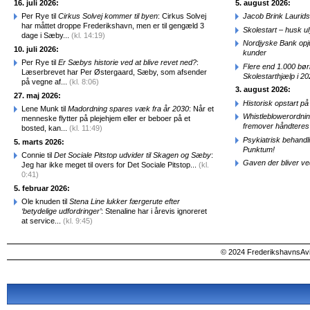
16. juli 2026:
5. august 2026:
Per Rye til
Cirkus Solvej kommer til byen
: Cirkus Solvej
Jacob Brink Laurids
har måttet droppe Frederikshavn, men er til gengæld 3
Skolestart – husk uly
dage i Sæby...
(kl. 14:19)
Nordjyske Bank opjus
10. juli 2026:
kunder
Per Rye til
Er Sæbys historie ved at blive revet ned?
:
Flere end 1.000 bø
Læserbrevet har Per Østergaard, Sæby, som afsender
Skolestarthjælp i 2
på vegne af...
(kl. 8:06)
3. august 2026:
27. maj 2026:
Historisk opstart 
Lene Munk til
Madordning spares væk fra år 2030
: Når et
Whistleblowerordni
menneske flytter på plejehjem eller er beboer på et
fremover håndteres
bosted, kan...
(kl. 11:49)
Psykiatrisk behandl
5. marts 2026:
Punktum!
Connie til
Det Sociale Pitstop udvider til Skagen og Sæby
:
Gaven der bliver ve
Jeg har ikke meget til overs for Det Sociale Pitstop...
(kl.
0:41)
5. februar 2026:
Ole knuden til
Stena Line lukker færgerute efter
‘betydelige udfordringer’
: Stenaline har i årevis ignoreret
at service...
(kl. 9:45)
© 2024 FrederikshavnsAvis