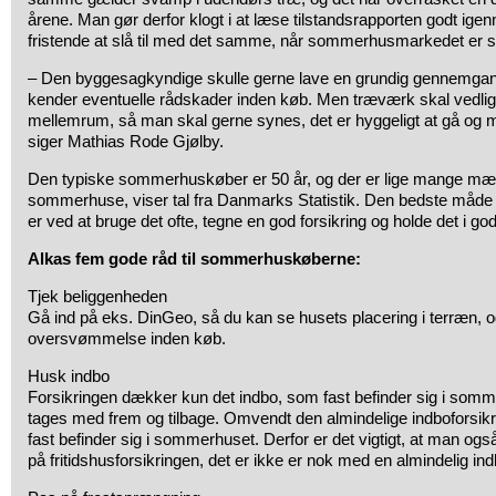
årene. Man gør derfor klogt i at læse tilstandsrapporten godt ige
fristende at slå til med det samme, når sommerhusmarkedet er 
– Den byggesagkyndige skulle gerne lave en grundig gennemgan
kender eventuelle rådskader inden køb. Men træværk skal vedl
mellemrum, så man skal gerne synes, det er hyggeligt at gå og male
siger Mathias Rode Gjølby.
Den typiske sommerhuskøber er 50 år, og der er lige mange mæ
sommerhuse, viser tal fra Danmarks Statistik. Den bedste måde
er ved at bruge det ofte, tegne en god forsikring og holde det i go
Alkas fem gode råd til sommerhuskøberne:
Tjek beliggenheden
Gå ind på eks. DinGeo, så du kan se husets placering i terræn, og
oversvømmelse inden køb.
Husk indbo
Forsikringen dækker kun det indbo, som fast befinder sig i somm
tages med frem og tilbage. Omvendt den almindelige indboforsik
fast befinder sig i sommerhuset. Derfor er det vigtigt, at man o
på fritidshusforsikringen, det er ikke er nok med en almindelig ind