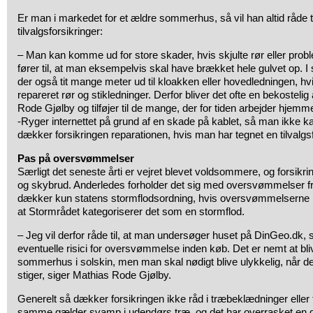
Er man i markedet for et ældre sommerhus, så vil han altid råde ti
tilvalgsforsikringer:
– Man kan komme ud for store skader, hvis skjulte rør eller prob
fører til, at man eksempelvis skal have brækket hele gulvet op
der også tit mange meter ud til kloakken eller hovedledningen, h
repareret rør og stikledninger. Derfor bliver det ofte en bekostelig
Rode Gjølby og tilføjer til de mange, der for tiden arbejder hje
-Ryger internettet på grund af en skade på kablet, så man ikke kan
dækker forsikringen reparationen, hvis man har tegnet en tilvalgsf
Pas på oversvømmelser
Særligt det seneste årti er vejret blevet voldsommere, og forsi
og skybrud. Anderledes forholder det sig med oversvømmelser fr
dækker kun statens stormflodsordning, hvis oversvømmelserne
at Stormrådet kategoriserer det som en stormflod.
– Jeg vil derfor råde til, at man undersøger huset på DinGeo.dk, 
eventuelle risici for oversvømmelse inden køb. Det er nemt at bliv
sommerhus i solskin, men man skal nødigt blive ulykkelig, når d
stiger, siger Mathias Rode Gjølby.
Generelt så dækker forsikringen ikke råd i træbeklædninger eller
samme gælder svamp i udendørs træ, og det har overrasket en d