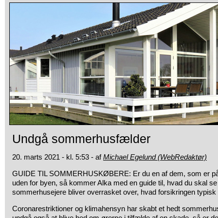
Undgå sommerhusfælder
20. marts 2021 - kl. 5:53 - af
Michael Egelund (WebRedaktør)
GUIDE TIL SOMMERHUSKØBERE: Er du en af dem, som er på udk
uden for byen, så kommer Alka med en guide til, hvad du skal se
sommerhusejere bliver overrasket over, hvad forsikringen typisk
Coronarestriktioner og klimahensyn har skabt et hedt sommerhu
undgå også at blive hed om ørerne i tilfælde af en skade, så er de