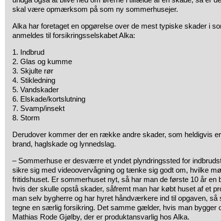
skal være opmærksom på som ny sommerhusejer.
Alka har foretaget en opgørelse over de mest typiske skader i
anmeldes til forsikringsselskabet Alka:
1. Indbrud
2. Glas og kumme
3. Skjulte rør
4. Stikledning
5. Vandskader
6. Elskade/kortslutning
7. Svamp/insekt
8. Storm
Derudover kommer der en række andre skader, som heldigvis er
brand, haglskade og lynnedslag.
– Sommerhuse er desværre et yndet plyndringssted for indbrudsty
sikre sig med videoovervågning og tænke sig godt om, hvilke mø
fritidshuset. Er sommerhuset nyt, så har man de første 10 år en
hvis der skulle opstå skader, såfremt man har købt huset af et pr
man selv bygherre og har hyret håndværkere ind til opgaven, så 
tegne en særlig forsikring. Det samme gælder, hvis man bygger om 
Mathias Rode Gjølby, der er produktansvarlig hos Alka.