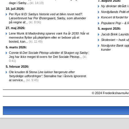
7. august 2026:
dage i Sæby...
(kl. 14:19)
Ny direktør tiltråd
10. juli 2026:
Nordjyllands Politi 
Per Rye til
Er Sæbys historie ved at blive revet ned?
:
Koncert til fordel f
Læserbrevet har Per Østergaard, Sæby, som afsender
på vegne af...
(kl. 8:06)
Populære Pop – & 
27. maj 2026:
5. august 2026:
Lene Munk til
Madordning spares væk fra år 2030
: Når et
Jacob Brink Laurids
menneske flytter på plejehjem eller er beboer på et
Skolestart – husk uly
bosted, kan...
(kl. 11:49)
Nordjyske Bank opjus
5. marts 2026:
kunder
Connie til
Det Sociale Pitstop udvider til Skagen og Sæby
:
Jeg har ikke meget til overs for Det Sociale Pitstop...
(kl.
0:41)
5. februar 2026:
Ole knuden til
Stena Line lukker færgerute efter
‘betydelige udfordringer’
: Stenaline har i årevis ignoreret
at service...
(kl. 9:45)
© 2024 FrederikshavnsAvis