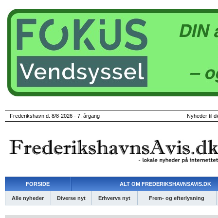
Frederikshavn d. 8/8-2026 - 7. årgang
Nyheder til d
FORSIDE
ALT OM FREDERIKSHAVNSAVIS.DK
Alle nyheder
Diverse nyt
Erhvervs nyt
Frem- og efterlysning