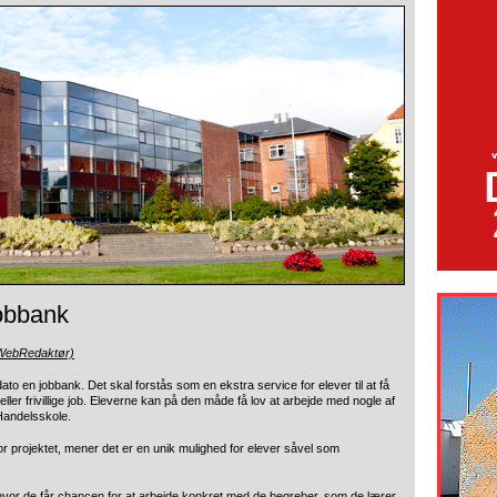
jobbank
(WebRedaktør)
o en jobbank. Det skal forstås som en ekstra service for elever til at få
ller frivillige job. Eleverne kan på den måde få lov at arbejde med nogle af
Handelsskole.
r projektet, mener det er en unik mulighed for elever såvel som
, hvor de får chancen for at arbejde konkret med de begreber, som de lærer