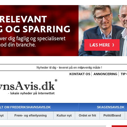
Nyheder til dig - leveret på en miljøvenlig måde !
KONTAKT OS
ANNONCERING
TIP
LT OM FREDERIKSHAVNSAVIS.DK
SKAGENSAVIS.DK
nyt
Frem- og efterlysning
Kultur nyt
Ordet er frit
Politi/Brand