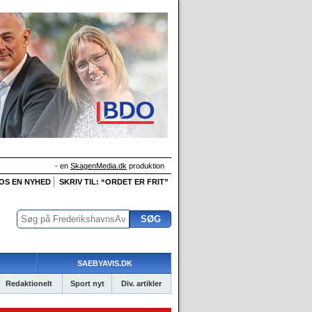
- en
SkagenMedia.dk
produktion
 OS EN NYHED
SKRIV TIL: “ORDET ER FRIT”
SAEBYAVIS.DK
Redaktionelt
Sport nyt
Div. artikler