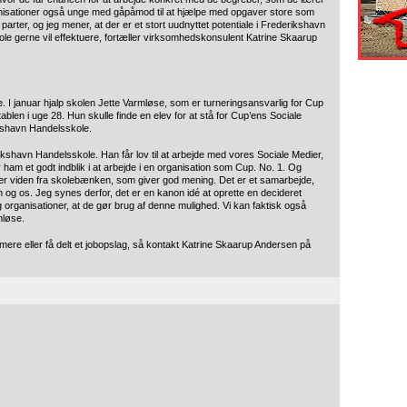
anisationer også unge med gåpåmod til at hjælpe med opgaver store som
arter, og jeg mener, at der er et stort uudnyttet potentiale i Frederikshavn
e gerne vil effektuere, fortæller virksomhedskonsulent Katrine Skaarup
. I januar hjalp skolen Jette Varmløse, som er turneringsansvarlig for Cup
ablen i uge 28. Hun skulle finde en elev for at stå for Cup’ens Sociale
ikshavn Handelsskole.
ikshavn Handelsskole. Han får lov til at arbejde med vores Sociale Medier,
ham et godt indblik i at arbejde i en organisation som Cup. No. 1. Og
nger viden fra skolebænken, som giver god mening. Det er et samarbejde,
 og os. Jeg synes derfor, det er en kanon idé at oprette en decideret
organisationer, at de gør brug af denne mulighed. Vi kan faktisk også
mløse.
e mere eller få delt et jobopslag, så kontakt Katrine Skaarup Andersen på