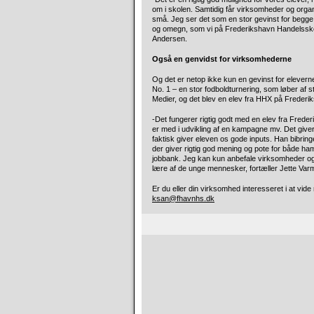
om i skolen. Samtidig får virksomheder og org
små. Jeg ser det som en stor gevinst for begge p
og omegn, som vi på Frederikshavn Handelsskol
Andersen.
Også en genvidst for virksomhederne
Og det er netop ikke kun en gevinst for eleverne
No. 1 – en stor fodboldturnering, som løber af st
Medier, og det blev en elev fra HHX på Freder
-Det fungerer rigtig godt med en elev fra Freder
er med i udvikling af en kampagne mv. Det giver 
faktisk giver eleven os gode inputs. Han bibri
der giver rigtig god mening og pote for både ham
jobbank. Jeg kan kun anbefale virksomheder og 
lære af de unge mennesker, fortæller Jette Var
Er du eller din virksomhed interesseret i at vid
ksan@fhavnhs.dk