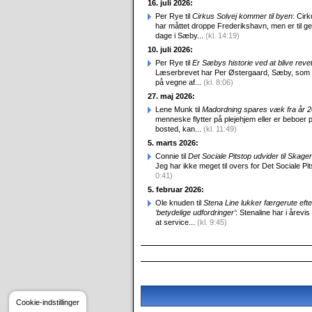
16. juli 2026:
Per Rye til
Cirkus Solvej kommer til byen
: Cirk
har måttet droppe Frederikshavn, men er til g
dage i Sæby...
(kl. 14:19)
10. juli 2026:
Per Rye til
Er Sæbys historie ved at blive reve
Læserbrevet har Per Østergaard, Sæby, som
på vegne af...
(kl. 8:06)
27. maj 2026:
Lene Munk til
Madordning spares væk fra år 
menneske flytter på plejehjem eller er beboer p
bosted, kan...
(kl. 11:49)
5. marts 2026:
Connie til
Det Sociale Pitstop udvider til Skag
Jeg har ikke meget til overs for Det Sociale Pit
0:41)
5. februar 2026:
Ole knuden til
Stena Line lukker færgerute efte
‘betydelige udfordringer’
: Stenaline har i årevis
at service...
(kl. 9:45)
Cookie-indstillinger