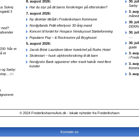
8. august 2026:
30. jul
Sæby
us Solvej
Har du styr på dit barns forsikringer på efterskolen?
engæld 3
3. aug
7. august 2026:
månede
Ny direktør tiltrådt i Frederikshavn Kommune
30. jul
Nordjyllands Politi efterlyser 30-årig mand
DEKRA
t ned?
:
Koncert til fordel for Hospice Vendsyssel Støtteforening
 afsender
30. jul
….
Populære Pop – & Rocknumre på Bryghuset
30. jul
5. august 2026:
guide
2030
: Når et
Jacob Brink Lauridsen bliver hotelchef på Ruths Hotel
å et
3. aug
Skolestart – husk ulykkesforsikring til dit barn
i Fred
Nordjyske Bank opjusterer efter travlt halvår med flere
3. aug
kunder
Kommun
en og Sæby
:
stop...
(kl.
3. aug
r
 ignoreret
© 2024 FrederikshavnsAvis.dk - lokale nyheder fra Frederikshavn
Kontakt os