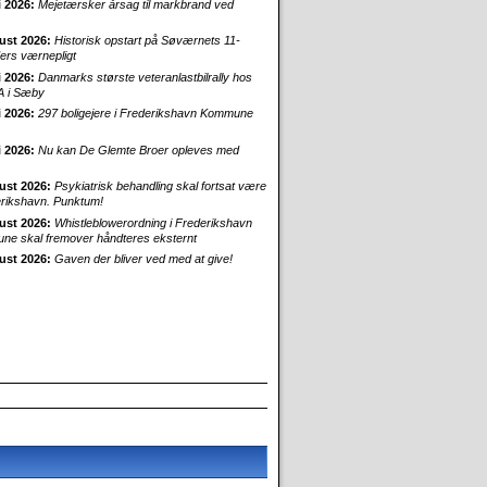
i 2026:
Mejetærsker årsag til markbrand ved
ust 2026:
Historisk opstart på Søværnets 11-
rs værnepligt
i 2026:
Danmarks største veteranlastbilrally hos
 i Sæby
i 2026:
297 boligejere i Frederikshavn Kommune
i 2026:
Nu kan De Glemte Broer opleves med
ust 2026:
Psykiatrisk behandling skal fortsat være
erikshavn. Punktum!
ust 2026:
Whistleblowerordning i Frederikshavn
e skal fremover håndteres eksternt
ust 2026:
Gaven der bliver ved med at give!