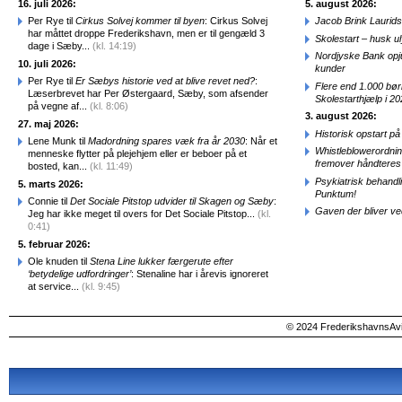
16. juli 2026:
5. august 2026:
Per Rye til
Cirkus Solvej kommer til byen
: Cirkus Solvej
Jacob Brink Laurids
har måttet droppe Frederikshavn, men er til gengæld 3
Skolestart – husk uly
dage i Sæby...
(kl. 14:19)
Nordjyske Bank opjus
10. juli 2026:
kunder
Per Rye til
Er Sæbys historie ved at blive revet ned?
:
Flere end 1.000 bø
Læserbrevet har Per Østergaard, Sæby, som afsender
Skolestarthjælp i 2
på vegne af...
(kl. 8:06)
3. august 2026:
27. maj 2026:
Historisk opstart 
Lene Munk til
Madordning spares væk fra år 2030
: Når et
Whistleblowerordni
menneske flytter på plejehjem eller er beboer på et
fremover håndteres
bosted, kan...
(kl. 11:49)
Psykiatrisk behandl
5. marts 2026:
Punktum!
Connie til
Det Sociale Pitstop udvider til Skagen og Sæby
:
Gaven der bliver ve
Jeg har ikke meget til overs for Det Sociale Pitstop...
(kl.
0:41)
5. februar 2026:
Ole knuden til
Stena Line lukker færgerute efter
‘betydelige udfordringer’
: Stenaline har i årevis ignoreret
at service...
(kl. 9:45)
© 2024 FrederikshavnsAvis