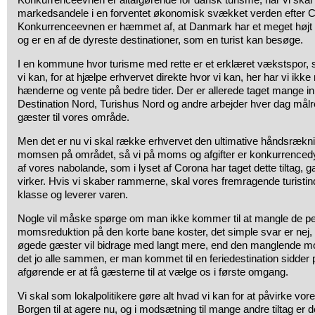
markedsandele i en forventet økonomisk svækket verden efter C
Konkurrenceevnen er hæmmet af, at Danmark har et meget højt s
og er en af de dyreste destinationer, som en turist kan besøge.
I en kommune hvor turisme med rette er et erklæret vækstspor, sk
vi kan, for at hjælpe erhvervet direkte hvor vi kan, her har vi ikke rå
hænderne og vente på bedre tider. Der er allerede taget mange init
Destination Nord, Turishus Nord og andre arbejder hver dag målre
gæster til vores område.
Men det er nu vi skal række erhvervet den ultimative håndsrækn
momsen på området, så vi på moms og afgifter er konkurrenced
af vores nabolande, som i lyset af Corona har taget dette tiltag, g
virker. Hvis vi skaber rammerne, skal vores fremragende turistin
klasse og leverer varen.
Nogle vil måske spørge om man ikke kommer til at mangle de p
momsreduktion på den korte bane koster, det simple svar er ne
øgede gæster vil bidrage med langt mere, end den manglende mo
det jo alle sammen, er man kommet til en feriedestination sidder p
afgørende er at få gæsterne til at vælge os i første omgang.
Vi skal som lokalpolitikere gøre alt hvad vi kan for at påvirke vo
Borgen til at agere nu, og i modsætning til mange andre tiltag er d