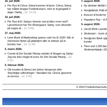
16. juli 2026:
7. august 2026:
Per Rye til
Cirkus Solvej kommer til byen
: Cirkus Solvej
Ny direktør tiltråd
har måttet droppe Frederikshavn, men er til gengæld 3
Nordjyllands Politi 
dage i Sæby...
(kl. 14:19)
Koncert til fordel f
10. juli 2026:
Populære Pop – & 
Per Rye til
Er Sæbys historie ved at blive revet ned?
:
5. august 2026:
Læserbrevet har Per Østergaard, Sæby, som afsender
på vegne af...
(kl. 8:06)
Jacob Brink Laurids
27. maj 2026:
Skolestart – husk uly
Lene Munk til
Madordning spares væk fra år 2030
: Når et
Nordjyske Bank opjus
menneske flytter på plejehjem eller er beboer på et
kunder
bosted, kan...
(kl. 11:49)
Flere end 1.000 bø
5. marts 2026:
Skolestarthjælp i 2
Connie til
Det Sociale Pitstop udvider til Skagen og Sæby
:
Jeg har ikke meget til overs for Det Sociale Pitstop...
(kl.
0:41)
5. februar 2026:
Ole knuden til
Stena Line lukker færgerute efter
‘betydelige udfordringer’
: Stenaline har i årevis ignoreret
at service...
(kl. 9:45)
© 2024 FrederikshavnsAvis