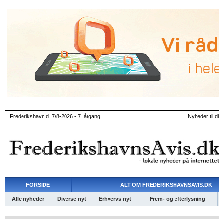
Frederikshavn d. 7/8-2026 - 7. årgang
Nyheder til d
FORSIDE
ALT OM FREDERIKSHAVNSAVIS.DK
Alle nyheder
Diverse nyt
Erhvervs nyt
Frem- og efterlysning