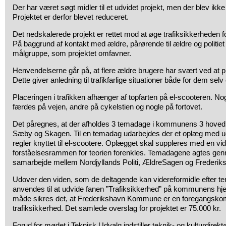
Der har været søgt midler til et udvidet projekt, men der blev ikke g
Projektet er derfor blevet reduceret.
Det nedskalerede projekt er rettet mod at øge trafiksikkerheden fo
På baggrund af kontakt med ældre, pårørende til ældre og politiet
målgruppe, som projektet omfavner.
Henvendelserne går på, at flere ældre brugere har svært ved at pla
Dette giver anledning til trafikfarlige situationer både for dem selv
Placeringen i trafikken afhænger af topfarten på el-scooteren. No
færdes på vejen, andre på cykelstien og nogle på fortovet.
Det påregnes, at der afholdes 3 temadage i kommunens 3 hoved
Sæby og Skagen. Til en temadag udarbejdes der et oplæg med ud
regler knyttet til el-scootere. Oplægget skal suppleres med en vi
forståelsesrammen for teorien forenkles. Temadagene agtes gen
samarbejde mellem Nordjyllands Politi, ÆldreSagen og Freder
Udover den viden, som de deltagende kan videreformidle efter te
anvendes til at udvide fanen ”Trafiksikkerhed” på kommunens 
måde sikres det, at Frederikshavn Kommune er en foregangsko
trafiksikkerhed. Det samlede overslag for projektet er 75.000 kr.
Forud for mødet i Teknisk Udvalg indstiller teknik- og kulturdirektø