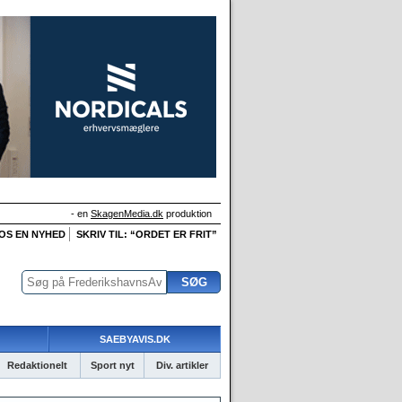
- en
SkagenMedia.dk
produktion
 OS EN NYHED
SKRIV TIL: “ORDET ER FRIT”
SAEBYAVIS.DK
Redaktionelt
Sport nyt
Div. artikler