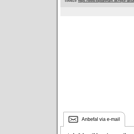
covid19:
https://www.topdanmark.dk/rejse-aktue
Anbefal via e-mail