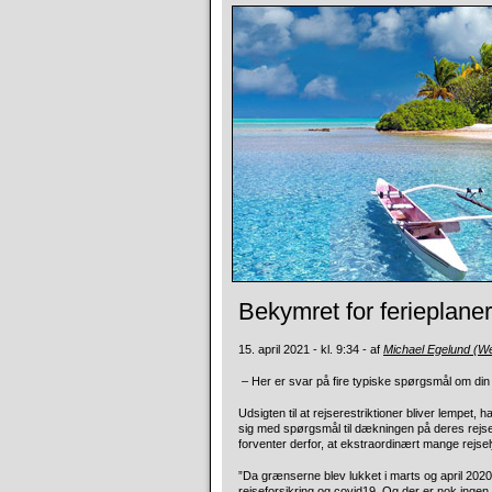
Bekymret for ferieplaner
15. april 2021 - kl. 9:34 - af
Michael Egelund (W
– Her er svar på fire typiske spørgsmål om din 
Udsigten til at rejserestriktioner bliver lempet, 
sig med spørgsmål til dækningen på deres rejse
forventer derfor, at ekstraordinært mange rej
”Da grænserne blev lukket i marts og april 2020,
rejseforsikring og covid19. Og der er nok ingen t