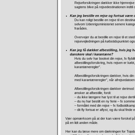
Rejseforsikringen dækker ikke hjemrejse 
sagtens blive på rejsedestinationen indtil 
Kan jeg bestille en rejse og fortsat være
Du kan roligt bestille en rejse til en des
selvom Udenrigsministeriet senere kategor
frarådes.
Overvejer du at bestille en rejse til et st
rejsevejledningen på købstidspunktet ogs
Kan jeg få dækket afbestilling, hvis jeg har
danskere skal i karantæne?
Hvis du selv har booket din rejse, fx flybi
afbestillingsforsikring, hvis rejsen er køb
karantæneregler”.
Afbestillingsforsikringen dækker, hvis din 
med karantæneregler”, når afrejsedatoen
Afbestillingsforsikringen dækker derimod ik
ønsker at afbestille, fordi:
– du ikke længere har lyst til at rejse dertil
– du nu har bestilt en ny ferie – fx somme
– formålet med din rejse – fx fodboldkamp,
– dit fly fortsat er aflyst, og du skal finde
Vær opmærksom på at der kan være forskel på 
på en lidt anden måde.
Her kan du læse mere om dækningen for Topda