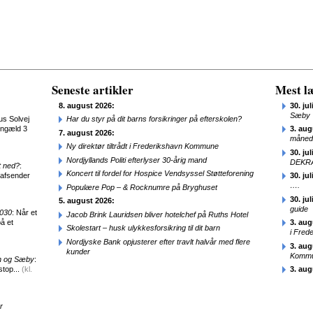
Seneste artikler
Mest læ
8. august 2026:
30. jul
Sæby
us Solvej
Har du styr på dit barns forsikringer på efterskolen?
engæld 3
3. aug
7. august 2026:
månede
Ny direktør tiltrådt i Frederikshavn Kommune
30. jul
Nordjyllands Politi efterlyser 30-årig mand
DEKRA
t ned?
:
Koncert til fordel for Hospice Vendsyssel Støtteforening
 afsender
30. jul
….
Populære Pop – & Rocknumre på Bryghuset
30. jul
5. august 2026:
guide
2030
: Når et
Jacob Brink Lauridsen bliver hotelchef på Ruths Hotel
å et
3. aug
Skolestart – husk ulykkesforsikring til dit barn
i Fred
Nordjyske Bank opjusterer efter travlt halvår med flere
3. aug
kunder
Kommun
en og Sæby
:
stop...
(kl.
3. aug
r