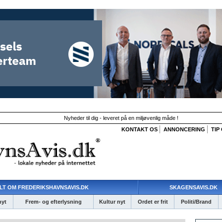
Nyheder til dig - leveret på en miljøvenlig måde !
KONTAKT OS
ANNONCERING
TIP
LT OM FREDERIKSHAVNSAVIS.DK
SKAGENSAVIS.DK
nyt
Frem- og efterlysning
Kultur nyt
Ordet er frit
Politi/Brand