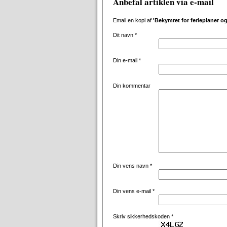
Anbefal artiklen via e-mail
Email en kopi af
'Bekymret for ferieplaner o
Dit navn
*
Din e-mail
*
Din kommentar
Din vens navn
*
Din vens e-mail
*
Skriv sikkerhedskoden
*