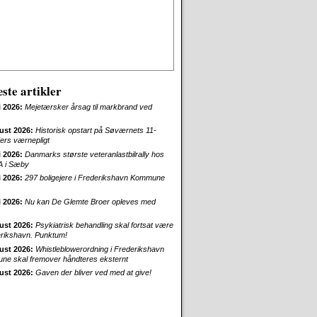
ste artikler
i 2026:
Mejetærsker årsag til markbrand ved
ust 2026:
Historisk opstart på Søværnets 11-
rs værnepligt
i 2026:
Danmarks største veteranlastbilrally hos
 i Sæby
i 2026:
297 boligejere i Frederikshavn Kommune
i 2026:
Nu kan De Glemte Broer opleves med
ust 2026:
Psykiatrisk behandling skal fortsat være
erikshavn. Punktum!
ust 2026:
Whistleblowerordning i Frederikshavn
e skal fremover håndteres eksternt
ust 2026:
Gaven der bliver ved med at give!