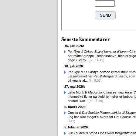
Seneste kommentarer
16. juli 2026:
Per Rye til
Cirkus Solvej kommer til byen
: Cirk
har måttet droppe Frederikshavn, men er til g
dage i Sæby...
(kl. 14:19)
10. juli 2026:
Per Rye til
Er Sæbys historie ved at blive reve
Læserbrevet har Per Østergaard, Sæby, som
på vegne af...
(kl. 8:06)
27. maj 2026:
Lene Munk til
Madordning spares væk fra år 
menneske flytter på plejehjem eller er beboer p
bosted, kan...
(kl. 11:49)
5. marts 2026:
Connie til
Det Sociale Pitstop udvider til Skag
Jeg har ikke meget til overs for Det Sociale Pit
0:41)
5. februar 2026:
Ole knuden til
Stena Line lukker færgerute efte