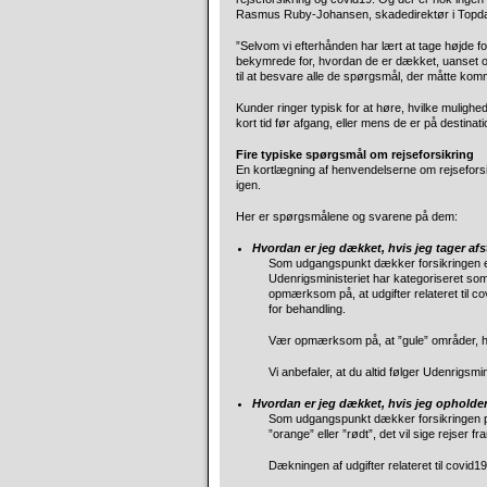
Rasmus Ruby-Johansen, skadedirektør i Topd
”Selvom vi efterhånden har lært at tage højde fo
bekymrede for, hvordan de er dækket, uanset om 
til at besvare alle de spørgsmål, der måtte k
Kunder ringer typisk for at høre, hvilke mulighed
kort tid før afgang, eller mens de er på destinat
Fire typiske spørgsmål om rejseforsikring
En kortlægning af henvendelserne om rejseforsi
igen.
Her er spørgsmålene og svarene på dem:
Hvordan er jeg dækket, hvis jeg tager afst
Som udgangspunkt dækker forsikringen ekst
Udenrigsministeriet har kategoriseret som 
opmærksom på, at udgifter relateret til c
for behandling.
Vær opmærksom på, at ”gule” områder, h
Vi anbefaler, at du altid følger Udenrigsmin
Hvordan er jeg dækket, hvis jeg opholder 
Som udgangspunkt dækker forsikringen på n
”orange” eller ”rødt”, det vil sige rejser 
Dækningen af udgifter relateret til covid1