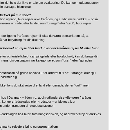
før tid, hvis der ikke er tale om evakuering. Du kan som udgangspunkt
din planlagte hjemrejse.
 dækket på min ferie?
tination og land, hvor rejser ikke frarådes, og stadig være dækket – også
iserer området eller landet som ”orange” eller ”rødt”, hvor rejser
ed, der lige nu frarådes rejser til, skal du være opmærksom på, at
å har betydning for din dækning.
 booket en rejse til et land, hvor der frarådes rejser til, eller hvor
lletter og ferielejlighed, campingplads eller hotelophold, kan du bruge din
t, mens din destination var kategoriseret som ”grøn” eller ”gul uden
destination på grund af covid19 er ændret til ”rød”, ”orange” eller ”gul
 nærmer sig.
ke, hvis du skal rejse til et land eller område, der er ”gult”, men
rhus i Danmark – i den tro, at din udlandsrejse ville være frarådet
 koncert, fødselsdag eller krydstogt – er blevet aflyst
 en anden transport til rejsedestinationen
dækningen hos hvert forsikringsselskab, og at erhvervsrejser dækkes
nmarks rejseforsikring og spørgsmål om