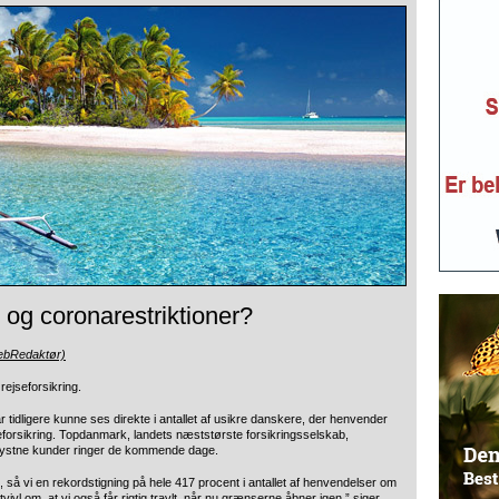
 og coronarestriktioner?
ebRedaktør)
rejseforsikring.
har tidligere kunne ses direkte i antallet af usikre danskere, der henvender
forsikring. Topdanmark, landets næststørste forsikringsselskab,
selystne kunder ringer de kommende dage.
 så vi en rekordstigning på hele 417 procent i antallet af henvendelser om
vivl om, at vi også får rigtig travlt, når nu grænserne åbner igen,” siger