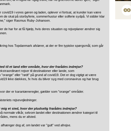
anmark.
r covid19 i vores gøren og laden, oplever vi fortsat, at kunder kan være
de skal på storbyferie, sommerhustur eller solferie sydpå. Vi sidder klar
omme,” siger Rasmus Ruby-Johansen.
er de har for at få hjælp, hvis deres situation og rejseplaner ændrer sig
ionen.
kring hos Topdanmark afslører, at der er fire typiske spørgsmål, som går
ed til et land eller område, hvor der frarådes indrejse?
raordinært rejser til destinationer eller lande, som
”orange” eller ”rødt” på grund af covid19. Det er dog vigtigt at være
ovid19 ikke dækkes, fx hvis du bliver syg med coronavirus og har brug
vor der er karantæneregler, gælder som ”orange” områder.
isteriets rejsevejledninger.
mig et sted, hvor der pludselig frarådes indrejse?
ormale vilkår, selvom landet eller destinationen ændrer kategori til
frarådes, mens du er afsted.
9 afhænger dog af, om landet var ”gult” ved afrejse.