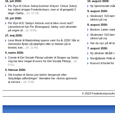
16. juli 2026:
10. august 2026:
Per Rye til
Cirkus Solvej kommer til byen
: Cirkus Solvej
Ny hjemmeside målr
har måttet droppe Frederikshavn, men er til gengæld 3
9. august 2026:
dage i Sæby...
(kl. 14:19)
Skolestart: 516 bør
10. juli 2026:
sikkert på vej
Per Rye til
Er Sæbys historie ved at blive revet ned?
:
8. august 2026:
Læserbrevet har Per Østergaard, Sæby, som afsender
Bunken: Løber stød
på vegne af...
(kl. 8:06)
Skolestart: 516 bør
27. maj 2026:
sikkert på vej
Lene Munk til
Madordning spares væk fra år 2030
: Når et
Har du styr på dit b
menneske flytter på plejehjem eller er beboer på et
bosted, kan...
(kl. 11:49)
7. august 2026:
5. marts 2026:
Ny direktør tiltråd
Connie til
Det Sociale Pitstop udvider til Skagen og Sæby
:
Nordjyllands Politi 
Jeg har ikke meget til overs for Det Sociale Pitstop...
(kl.
Koncert til fordel f
0:41)
5. februar 2026:
Ole knuden til
Stena Line lukker færgerute efter
‘betydelige udfordringer’
: Stenaline har i årevis ignoreret
at service...
(kl. 9:45)
© 2024 FrederikshavnsAvis