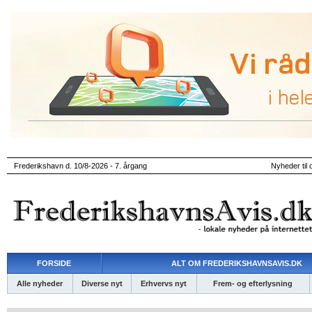
Frederikshavn d. 10/8-2026 - 7. årgang
Nyheder til 
FORSIDE
ALT OM FREDERIKSHAVNSAVIS.DK
Alle nyheder
Diverse nyt
Erhvervs nyt
Frem- og efterlysning