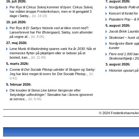
16. juli 2026:
7. august 2026:
Per Rye til
Cirkus Solvej kommer til byen
: Cirkus Solvej
Nordjyllands Politi 
har måttet droppe Frederikshavn, men er til gengæld 3
Koncert til fordel f
dage i Sæby...
(kl. 14:19)
Populære Pop – & 
10. juli 2026:
5. august 2026:
Per Rye til
Er Sæbys historie ved at blive revet ned?
:
Jacob Brink Laurids
Læserbrevet har Per Østergaard, Sæby, som afsender
på vegne af...
(kl. 8:06)
Skolestart – husk uly
27. maj 2026:
Nordjyske Bank opjus
kunder
Lene Munk til
Madordning spares væk fra år 2030
: Når et
menneske flytter på plejehjem eller er beboer på et
Flere end 1.000 bø
bosted, kan...
(kl. 11:49)
Skolestarthjælp i 2
5. marts 2026:
3. august 2026:
Connie til
Det Sociale Pitstop udvider til Skagen og Sæby
:
Historisk opstart 
Jeg har ikke meget til overs for Det Sociale Pitstop...
(kl.
0:41)
5. februar 2026:
Ole knuden til
Stena Line lukker færgerute efter
‘betydelige udfordringer’
: Stenaline har i årevis ignoreret
at service...
(kl. 9:45)
© 2024 FrederikshavnsAvis