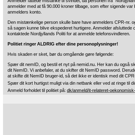
Anmelder fattede mistanke til svindel, da personen fra ”Nordjylland
anmelder med at få 90.000 kroner tilbage, som efter sigende var bl
anmelders konto.
Den mistænkelige person skulle bare have anmelders CPR-nr. og
så sagen kunne blive ekspederet hurtigere. Anmelder afsluttede
kontaktede Nordjyllands Politi for at anmelde telefonsvindleren.
Politiet ringer ALDRIG efter dine personoplysninger!
Hvis skaden er sket, bør du omgående gøre følgende:
Spær dit nemID, og bestil et nyt på nemid.nu. Her kan du også ski
dit NemID. Vi anbefaler, at du skifter dit NemID password. Derud
at skifte dit NemID bruger-id, så det ikke er identisk med dit C
Spær dit kort hurtigst muligt via din netbank eller ved at ringe til d
Anmeld forholdet til politiet på:
dk/anmeld/it-relateret-oekonomisk-k