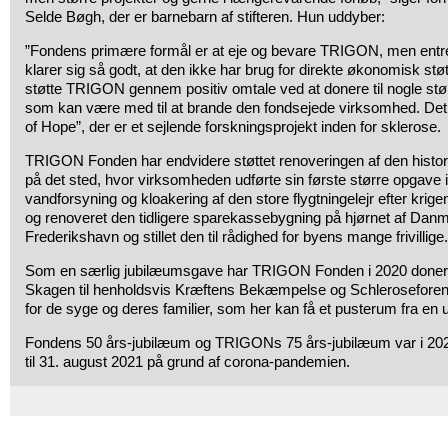
Selde Bøgh, der er barnebarn af stifteren. Hun uddyber:
”Fondens primære formål er at eje og bevare TRIGON, men ent
klarer sig så godt, at den ikke har brug for direkte økonomisk støt
støtte TRIGON gennem positiv omtale ved at donere til nogle stør
som kan være med til at brande den fondsejede virksomhed. De
of Hope”, der er et sejlende forskningsprojekt inden for sklerose.
TRIGON Fonden har endvidere støttet renoveringen af den histor
på det sted, hvor virksomheden udførte sin første større opgave 
vandforsyning og kloakering af den store flygtningelejr efter kri
og renoveret den tidligere sparekassebygning på hjørnet af Dan
Frederikshavn og stillet den til rådighed for byens mange frivillige.
Som en særlig jubilæumsgave har TRIGON Fonden i 2020 doneret to
Skagen til henholdsvis Kræftens Bekæmpelse og Schleroseforeni
for de syge og deres familier, som her kan få et pusterum fra en
Fondens 50 års-jubilæum og TRIGONs 75 års-jubilæum var i 2020
til 31. august 2021 på grund af corona-pandemien.