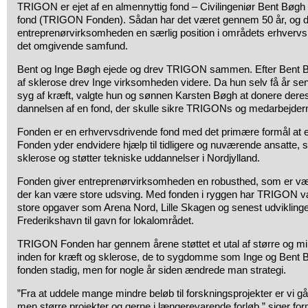
TRIGON er ejet af en almennyttig fond – Civilingeniør Bent Bøgh
fond (TRIGON Fonden). Sådan har det været gennem 50 år, og de
entreprenørvirksomheden en særlig position i områdets erhvervsli
det omgivende samfund.
Bent og Inge Bøgh ejede og drev TRIGON sammen. Efter Bent 
af sklerose drev Inge virksomheden videre. Da hun selv få år sen
syg af kræft, valgte hun og sønnen Karsten Bøgh at donere deres
dannelsen af en fond, der skulle sikre TRIGONs og medarbejdern
Fonden er en erhvervsdrivende fond med det primære formål at
Fonden yder endvidere hjælp til tidligere og nuværende ansatte, st
sklerose og støtter tekniske uddannelser i Nordjylland.
Fonden giver entreprenørvirksomheden en robusthed, som er værd
der kan være store udsving. Med fonden i ryggen har TRIGON været
store opgaver som Arena Nord, Lille Skagen og senest udvikling
Frederikshavn til gavn for lokalområdet.
TRIGON Fonden har gennem årene støttet et utal af større og mi
inden for kræft og sklerose, de to sygdomme som Inge og Bent B
fonden stadig, men for nogle år siden ændrede man strategi.
”Fra at uddele mange mindre beløb til forskningsprojekter er vi gået
men større projekter og gerne i længerevarende forløb,” siger fo