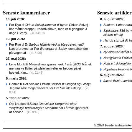
Seneste kommentarer
Seneste artikler
16. juli 2026:
8. august 2026:
Per Rye til
Cirkus Solvej kommer til byen
: Cirkus Solvej
Bunken: Løber stød
har måttet droppe Frederikshavn, men er til gengæld 3
Skolestart: 516 bør
dage i Sæby...
(kl. 14:19)
sikkert på vej
10. juli 2026:
Har du styr på dit b
Per Rye til
Er Sæbys historie ved at blive revet ned?
:
7. august 2026:
Læserbrevet har Per Østergaard, Sæby, som afsender
Ny direktør tiltråd
på vegne af...
(kl. 8:06)
Nordjyllands Politi 
27. maj 2026:
Koncert til fordel f
Lene Munk til
Madordning spares væk fra år 2030
: Når et
menneske flytter på plejehjem eller er beboer på et
Populære Pop – & 
bosted, kan...
(kl. 11:49)
5. august 2026:
5. marts 2026:
Jacob Brink Laurids
Connie til
Det Sociale Pitstop udvider til Skagen og Sæby
:
Jeg har ikke meget til overs for Det Sociale Pitstop...
(kl.
0:41)
5. februar 2026:
Ole knuden til
Stena Line lukker færgerute efter
‘betydelige udfordringer’
: Stenaline har i årevis ignoreret
at service...
(kl. 9:45)
© 2024 FrederikshavnsAvis