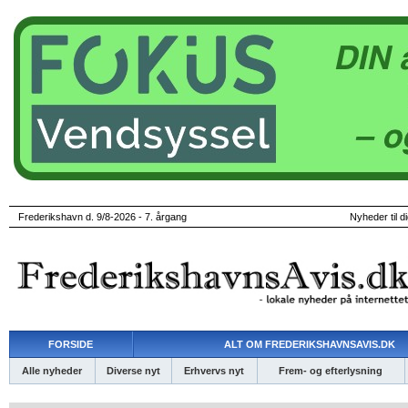
Frederikshavn d. 9/8-2026 - 7. årgang
Nyheder til d
FORSIDE
ALT OM FREDERIKSHAVNSAVIS.DK
Alle nyheder
Diverse nyt
Erhvervs nyt
Frem- og efterlysning