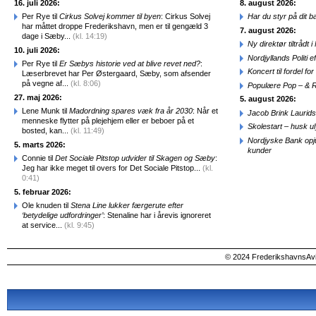
16. juli 2026:
8. august 2026:
Per Rye til
Cirkus Solvej kommer til byen
: Cirkus Solvej
Har du styr på dit b
har måttet droppe Frederikshavn, men er til gengæld 3
7. august 2026:
dage i Sæby...
(kl. 14:19)
Ny direktør tiltråd
10. juli 2026:
Nordjyllands Politi 
Per Rye til
Er Sæbys historie ved at blive revet ned?
:
Koncert til fordel f
Læserbrevet har Per Østergaard, Sæby, som afsender
på vegne af...
(kl. 8:06)
Populære Pop – & 
27. maj 2026:
5. august 2026:
Lene Munk til
Madordning spares væk fra år 2030
: Når et
Jacob Brink Laurids
menneske flytter på plejehjem eller er beboer på et
Skolestart – husk uly
bosted, kan...
(kl. 11:49)
Nordjyske Bank opjus
5. marts 2026:
kunder
Connie til
Det Sociale Pitstop udvider til Skagen og Sæby
:
Jeg har ikke meget til overs for Det Sociale Pitstop...
(kl.
0:41)
5. februar 2026:
Ole knuden til
Stena Line lukker færgerute efter
‘betydelige udfordringer’
: Stenaline har i årevis ignoreret
at service...
(kl. 9:45)
© 2024 FrederikshavnsAvis