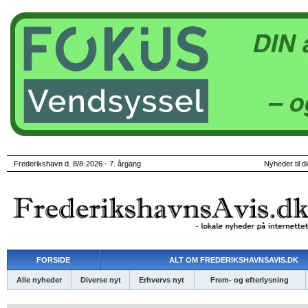
Frederikshavn d. 8/8-2026 - 7. årgang
Nyheder til d
FORSIDE
ALT OM FREDERIKSHAVNSAVIS.DK
Alle nyheder
Diverse nyt
Erhvervs nyt
Frem- og efterlysning