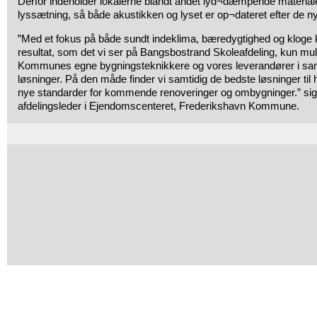
Derfor indeholder lokalerne blandt andet lyd¬dæmpende materia
lyssætning, så både akustikken og lyset er op¬dateret efter de n
”Med et fokus på både sundt indeklima, bæredygtighed og kloge k
resultat, som det vi ser på Bangsbostrand Skoleafdeling, kun mul
Kommunes egne bygningsteknikkere og vores leverandører i sam
løsninger. På den måde finder vi samtidig de bedste løsninger til 
nye standarder for kommende renoveringer og ombygninger.” sig
afdelingsleder i Ejendomscenteret, Frederikshavn Kommune.