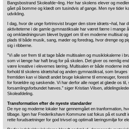
Bangsbostrand Skoleafde¬ling. Her har skolens elever og medle
gået på bomme og klædt om tusindvis af gange. Men nye tider ka
udvikling.
I dag, hvor de unge fortrinsvist bruger den store idræts¬hal, har d
aktiviteterne i de gamle gymnastiksale har været færre i mange år
og omklædningsrum blevet bygget om til en moderne multisal og 
plads til både musik, sang, møder og foredrag, hvor drenge og pig
sig i ribberne.
”Vi alle ser frem til at tage både multisalen og musiklokalerne i br
som vi længe har haft brug for på skolen. Det giver os nemlig end
være kreative i elevernes læring. Multisalen er både moderne indre
forhold til skolens idrætshal og anden gymnastiksal, som bruges ti
fremtiden kan vi blandt andet bruge lokalerne til emneuger, forest
for forældre og søskende. Vi har derfor alle noget at glæde os til,
forsamlingsforbundet hæves.” siger Kristian Vilsen, afdelingsle
Skoleafdeling.
Transformation efter de nyeste standarder
De nye og moderne lokaler har gennemgået en tranformation, hv
tilbage. Igen har Frederikshavn Kommune sat fokus på et sundt 
rette forudsætninger for god trivsel og optimalt læringsmiljø for el