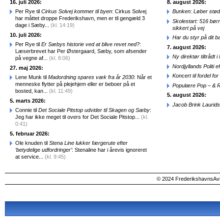
16. juli 2026:
8. august 2026:
Per Rye til
Cirkus Solvej kommer til byen
: Cirkus Solvej
Bunken: Løber stød
har måttet droppe Frederikshavn, men er til gengæld 3
Skolestart: 516 bør
dage i Sæby...
(kl. 14:19)
sikkert på vej
10. juli 2026:
Har du styr på dit b
Per Rye til
Er Sæbys historie ved at blive revet ned?
:
7. august 2026:
Læserbrevet har Per Østergaard, Sæby, som afsender
Ny direktør tiltråd
på vegne af...
(kl. 8:06)
Nordjyllands Politi 
27. maj 2026:
Koncert til fordel f
Lene Munk til
Madordning spares væk fra år 2030
: Når et
menneske flytter på plejehjem eller er beboer på et
Populære Pop – & 
bosted, kan...
(kl. 11:49)
5. august 2026:
5. marts 2026:
Jacob Brink Laurids
Connie til
Det Sociale Pitstop udvider til Skagen og Sæby
:
Jeg har ikke meget til overs for Det Sociale Pitstop...
(kl.
0:41)
5. februar 2026:
Ole knuden til
Stena Line lukker færgerute efter
‘betydelige udfordringer’
: Stenaline har i årevis ignoreret
at service...
(kl. 9:45)
© 2024 FrederikshavnsAvis