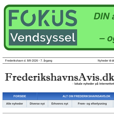
Frederikshavn d. 8/8-2026 - 7. årgang
Nyheder til d
FORSIDE
ALT OM FREDERIKSHAVNSAVIS.DK
Alle nyheder
Diverse nyt
Erhvervs nyt
Frem- og efterlysning