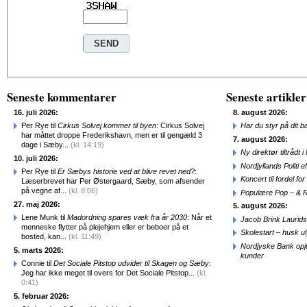
Seneste kommentarer
Seneste artikler
16. juli 2026:
8. august 2026:
Per Rye til
Cirkus Solvej kommer til byen
: Cirkus Solvej
Har du styr på dit b
har måttet droppe Frederikshavn, men er til gengæld 3
7. august 2026:
dage i Sæby...
(kl. 14:19)
Ny direktør tiltråd
10. juli 2026:
Nordjyllands Politi 
Per Rye til
Er Sæbys historie ved at blive revet ned?
:
Koncert til fordel f
Læserbrevet har Per Østergaard, Sæby, som afsender
på vegne af...
(kl. 8:06)
Populære Pop – & 
27. maj 2026:
5. august 2026:
Lene Munk til
Madordning spares væk fra år 2030
: Når et
Jacob Brink Laurids
menneske flytter på plejehjem eller er beboer på et
Skolestart – husk uly
bosted, kan...
(kl. 11:49)
Nordjyske Bank opjus
5. marts 2026:
kunder
Connie til
Det Sociale Pitstop udvider til Skagen og Sæby
:
Jeg har ikke meget til overs for Det Sociale Pitstop...
(kl.
0:41)
5. februar 2026: