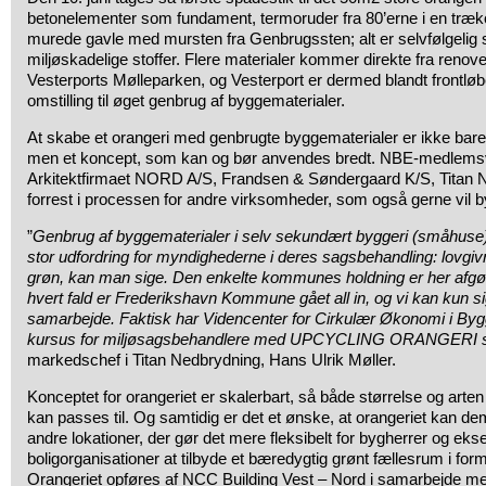
betonelementer som fundament, termoruder fra 80’erne i en træko
murede gavle med mursten fra Genbrugssten; alt er selvfølgelig 
miljøskadelige stoffer. Flere materialer kommer direkte fra renove
Vesterports Mølleparken, og Vesterport er dermed blandt frontlø
omstilling til øget genbrug af byggematerialer.
At skabe et orangeri med genbrugte byggematerialer er ikke bare
men et koncept, som kan og bør anvendes bredt. NBE-medlem
Arkitektfirmaet NORD A/S, Frandsen & Søndergaard K/S, Titan N
forrest i processen for andre virksomheder, som også gerne vil b
”
Genbrug af byggematerialer i selv sekundært byggeri (småhuse)
stor udfordring for myndighederne i deres sagsbehandling: lovgiv
grøn, kan man sige. Den enkelte kommunes holdning er her afgøren
hvert fald er Frederikshavn Kommune gået all in, og vi kan kun si
samarbejde. Faktisk har
Videncenter for Cirkulær Økonomi i Bygg
kursus for miljøsagsbehandlere med UPCYCLING ORANGERI 
markedschef i Titan Nedbrydning, Hans Ulrik Møller.
Konceptet for orangeriet er skalerbart, så både størrelse og arte
kan passes til. Og samtidig er det et ønske, at orangeriet kan demo
andre lokationer, der gør det mere fleksibelt for bygherrer og ek
boligorganisationer at tilbyde et bæredygtig grønt fællesrum i form
Orangeriet opføres af NCC Building Vest – Nord i samarbejde m