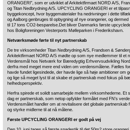
ORANGERI”, som er udviklet af Arkitektfirmaet NORD A/S, Fra
og Titan Nedbrydning A/S. UPCYCLING ORANGERI er et tilpasni
byggekoncept, hvor byggematerialer fra nedrivninger i dette tilfæ
og Aalborg genbruges til opbygning af nye orangerier, og dermed 
til 17 tons CO2-besparelse.Det bliver Danmarks første upcycled
hos Boligforeningen Vesterports Mølleparken i Frederikshavn.
Netværksmøde førte til nyt partnerskab
De tre virksomheder Titan Nedbrydning A/S, Frandsen & Sønder
Arkitektfirmaet NORD A/S mødte op som nye medlemmer til et
Verdensmål hos Netværk for Bæredygtig Erhvervsudvikling Nor
derfra med meget mere end viden om verdensmålene. Fælles for
havde fundet ligesindede, der havde lige så høje ambitioner om
og lige så meget lyst til at skabe et partnerskab med fokus på 
helhedsperspektiv.
Herfra spirede et solidt samarbejde mellem virksomhederne. Et 
dag er partnerskab, som netop opfylder formålet med FN’s verde
Verdensmålet handler om at revitalisere det globale partnerskab 
og styrke midlerne til at nå målene.
Første UPCYCLING ORANGERI er godt på vej
Den 10. juni tages så første spadestik til det 50m2 store orangeri