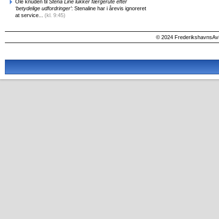
Ole knuden til
Stena Line lukker færgerute efter
‘betydelige udfordringer’
: Stenaline har i årevis ignoreret
at service...
(kl. 9:45)
© 2024 FrederikshavnsAvis