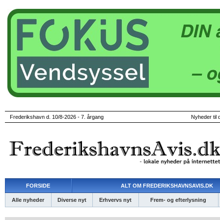
Frederikshavn d. 10/8-2026 - 7. årgang
Nyheder til 
FORSIDE
ALT OM FREDERIKSHAVNSAVIS.DK
Alle nyheder
Diverse nyt
Erhvervs nyt
Frem- og efterlysning