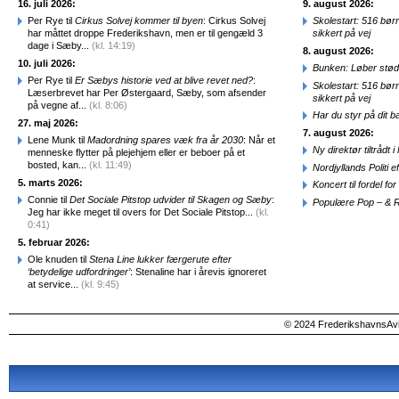
16. juli 2026:
9. august 2026:
Per Rye til
Cirkus Solvej kommer til byen
: Cirkus Solvej
Skolestart: 516 bør
har måttet droppe Frederikshavn, men er til gengæld 3
sikkert på vej
dage i Sæby...
(kl. 14:19)
8. august 2026:
10. juli 2026:
Bunken: Løber stød
Per Rye til
Er Sæbys historie ved at blive revet ned?
:
Skolestart: 516 bør
Læserbrevet har Per Østergaard, Sæby, som afsender
sikkert på vej
på vegne af...
(kl. 8:06)
Har du styr på dit b
27. maj 2026:
7. august 2026:
Lene Munk til
Madordning spares væk fra år 2030
: Når et
Ny direktør tiltråd
menneske flytter på plejehjem eller er beboer på et
bosted, kan...
(kl. 11:49)
Nordjyllands Politi 
5. marts 2026:
Koncert til fordel f
Connie til
Det Sociale Pitstop udvider til Skagen og Sæby
:
Populære Pop – & 
Jeg har ikke meget til overs for Det Sociale Pitstop...
(kl.
0:41)
5. februar 2026:
Ole knuden til
Stena Line lukker færgerute efter
‘betydelige udfordringer’
: Stenaline har i årevis ignoreret
at service...
(kl. 9:45)
© 2024 FrederikshavnsAvis