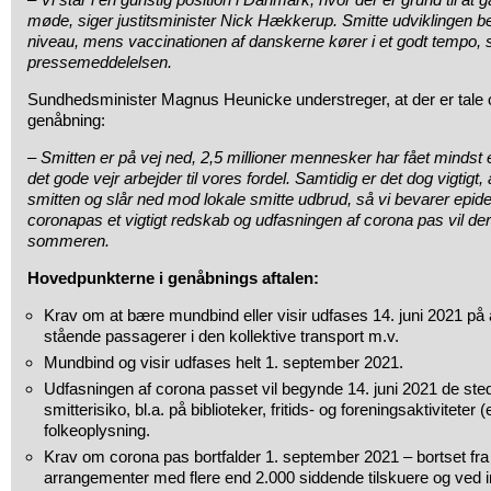
møde, siger justitsminister Nick Hækkerup. Smitte udviklingen befi
niveau, mens vaccinationen af danskerne kører i et godt tempo, s
pressemeddelelsen.
Sundhedsminister Magnus Heunicke understreger, at der er tale
genåbning:
– Smitten er på vej ned, 2,5 millioner mennesker har fået mindst é
det gode vejr arbejder til vores fordel. Samtidig er det dog vigtigt,
smitten og slår ned mod lokale smitte udbrud, så vi bevarer epide
coronapas et vigtigt redskab og udfasningen af corona pas vil der
sommeren.
Hovedpunkterne i genåbnings aftalen:
Krav om at bære mundbind eller visir udfases 14. juni 2021 på 
stående passagerer i den kollektive transport m.v.
Mundbind og visir udfases helt 1. september 2021.
Udfasningen af corona passet vil begynde 14. juni 2021 de sted
smitterisiko, bl.a. på biblioteker, fritids- og foreningsaktiviteter
folkeoplysning.
Krav om corona pas bortfalder 1. september 2021 – bortset fra 
arrangementer med flere end 2.000 siddende tilskuere og ved