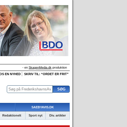
- en
SkagenMedia.dk
produktion
 OS EN NYHED
SKRIV TIL: “ORDET ER FRIT”
SAEBYAVIS.DK
Redaktionelt
Sport nyt
Div. artikler