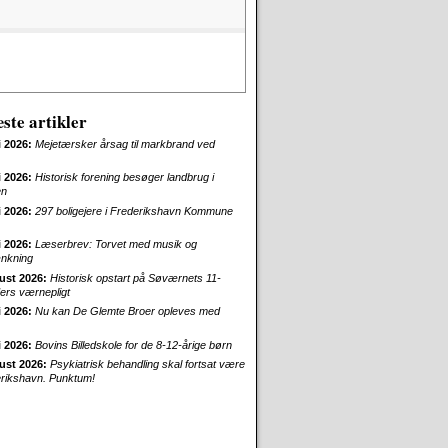
ste artikler
i 2026:
Mejetærsker årsag til markbrand ved
i 2026:
Historisk forening besøger landbrug i
en
i 2026:
297 boligejere i Frederikshavn Kommune
i 2026:
Læserbrev: Torvet med musik og
nkning
ust 2026:
Historisk opstart på Søværnets 11-
rs værnepligt
i 2026:
Nu kan De Glemte Broer opleves med
i 2026:
Bovins Billedskole for de 8-12-årige børn
ust 2026:
Psykiatrisk behandling skal fortsat være
erikshavn. Punktum!