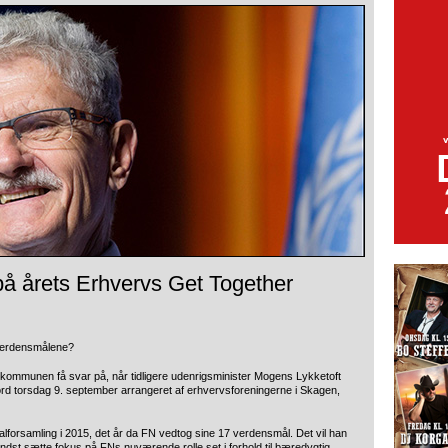
på årets Erhvervs Get Together
 verdensmålene?
kommunen få svar på, når tidligere udenrigsminister Mogens Lykketoft
ord torsdag 9. september arrangeret af erhvervsforeningerne i Skagen,
lforsamling i 2015, det år da FN vedtog sine 17 verdensmål. Det vil han
mindst sætte fokus på FNs nuværende rolle set i forhold til bæredygtig