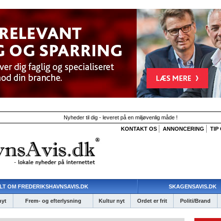
Nyheder til dig - leveret på en miljøvenlig måde !
KONTAKT OS
ANNONCERING
TIP
LT OM FREDERIKSHAVNSAVIS.DK
SKAGENSAVIS.DK
nyt
Frem- og efterlysning
Kultur nyt
Ordet er frit
Politi/Brand