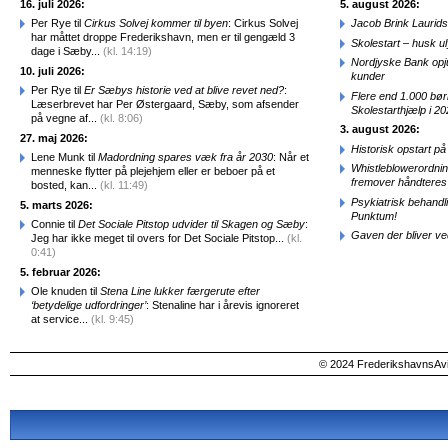
16. juli 2026:
5. august 2026:
Per Rye til
Cirkus Solvej kommer til byen
: Cirkus Solvej
Jacob Brink Laurids
har måttet droppe Frederikshavn, men er til gengæld 3
Skolestart – husk uly
dage i Sæby...
(kl. 14:19)
Nordjyske Bank opjus
10. juli 2026:
kunder
Per Rye til
Er Sæbys historie ved at blive revet ned?
:
Flere end 1.000 bø
Læserbrevet har Per Østergaard, Sæby, som afsender
Skolestarthjælp i 2
på vegne af...
(kl. 8:06)
3. august 2026:
27. maj 2026:
Historisk opstart 
Lene Munk til
Madordning spares væk fra år 2030
: Når et
Whistleblowerordni
menneske flytter på plejehjem eller er beboer på et
fremover håndteres
bosted, kan...
(kl. 11:49)
Psykiatrisk behandl
5. marts 2026:
Punktum!
Connie til
Det Sociale Pitstop udvider til Skagen og Sæby
:
Gaven der bliver ve
Jeg har ikke meget til overs for Det Sociale Pitstop...
(kl.
0:41)
5. februar 2026:
Ole knuden til
Stena Line lukker færgerute efter
‘betydelige udfordringer’
: Stenaline har i årevis ignoreret
at service...
(kl. 9:45)
© 2024 FrederikshavnsAvis