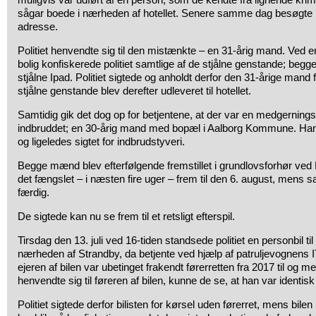
sågar boede i nærheden af hotellet. Senere samme dag besøgte p
adresse.
Politiet henvendte sig til den mistænkte – en 31-årig mand. Ved
bolig konfiskerede politiet samtlige af de stjålne genstande; be
stjålne Ipad. Politiet sigtede og anholdt derfor den 31-årige mand 
stjålne genstande blev derefter udleveret til hotellet.
Samtidig gik det dog op for betjentene, at der var en medgerning
indbruddet; en 30-årig mand med bopæl i Aalborg Kommune. Han 
og ligeledes sigtet for indbrudstyveri.
Begge mænd blev efterfølgende fremstillet i grundlovsforhør ved 
det fængslet – i næsten fire uger – frem til den 6. august, mens sa
færdig.
De sigtede kan nu se frem til et retsligt efterspil.
Tirsdag den 13. juli ved 16-tiden standsede politiet en personbil ti
nærheden af Strandby, da betjente ved hjælp af patruljevognens 
ejeren af bilen var ubetinget frakendt førerretten fra 2017 til og 
henvendte sig til føreren af bilen, kunne de se, at han var identis
Politiet sigtede derfor bilisten for kørsel uden førerret, mens bile