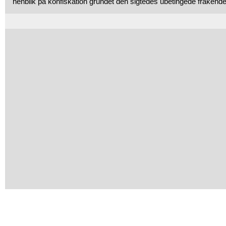
henblik på konfiskation grundet den sigtedes ubetingede frakendel