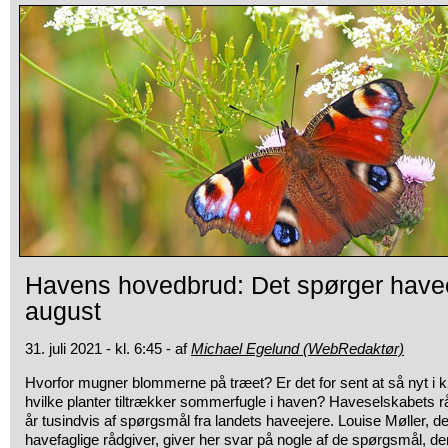
Havens hovedbrud: Det spørger have
august
31. juli 2021 - kl. 6:45 - af
Michael Egelund (WebRedaktør)
Hvorfor mugner blommerne på træet? Er det for sent at så nyt 
hvilke planter tiltrækker sommerfugle i haven? Haveselskabets r
år tusindvis af spørgsmål fra landets haveejere. Louise Møller, 
havefaglige rådgiver, giver her svar på nogle af de spørgsmål, der of