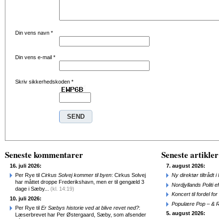
Din vens navn
*
Din vens e-mail
*
Skriv sikkerhedskoden
*
Seneste kommentarer
Seneste artikler
16. juli 2026:
7. august 2026:
Per Rye til
Cirkus Solvej kommer til byen
: Cirkus Solvej
Ny direktør tiltråd
har måttet droppe Frederikshavn, men er til gengæld 3
Nordjyllands Politi 
dage i Sæby...
(kl. 14:19)
Koncert til fordel f
10. juli 2026:
Populære Pop – & 
Per Rye til
Er Sæbys historie ved at blive revet ned?
:
5. august 2026:
Læserbrevet har Per Østergaard, Sæby, som afsender