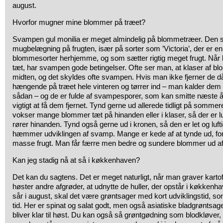
august.
Hvorfor mugner mine blommer på træet?
Svampen gul monilia er meget almindelig på blommetræer. Den ses
mugbelægning på frugten, især på sorter som ’Victoria’, der er e
blommesorter herhjemme, og som sætter rigtig meget frugt. Nå
tæt, har svampen gode betingelser. Ofte ser man, at klaser af bl
midten, og det skyldes ofte svampen. Hvis man ikke fjerner de då
hængende på træet hele vinteren og tørrer ind – man kalder de
sådan – og de er fulde af svampesporer, som kan smitte næste års
vigtigt at få dem fjernet. Tynd gerne ud allerede tidligt på sommer
vokser mange blommer tæt på hinanden eller i klaser, så der er l
rører hinanden. Tynd også gerne ud i kronen, så den er let og lufti
hæmmer udviklingen af svamp. Mange er kede af at tynde ud, ford
masse frugt. Man får færre men bedre og sundere blommer ud af
Kan jeg stadig nå at så i køkkenhaven?
Det kan du sagtens. Det er meget naturligt, når man graver karto
høster andre afgrøder, at udnytte de huller, der opstår i køkkenha
sår i august, skal det være grøntsager med kort udviklingstid, so
tid. Her er spinat og salat godt, men også asiatiske bladgrøntsage
bliver klar til høst. Du kan også så grøntgødning som blodkløver,