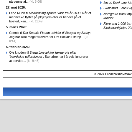
på vegne af...
(kl. 8:06)
Jacob Brink Laurids
27. maj 2026:
Skolestart – husk uly
Lene Munk til
Madordning spares væk fra år 2030
: Når et
Nordjyske Bank opjus
menneske flytter på plejehjem eller er beboer på et
kunder
bosted, kan...
(kl. 11:49)
Flere end 1.000 bø
5. marts 2026:
Skolestarthjælp i 2
Connie til
Det Sociale Pitstop udvider til Skagen og Sæby
:
Jeg har ikke meget til overs for Det Sociale Pitstop...
(kl.
0:41)
5. februar 2026:
Ole knuden til
Stena Line lukker færgerute efter
‘betydelige udfordringer’
: Stenaline har i årevis ignoreret
at service...
(kl. 9:45)
© 2024 FrederikshavnsAvis