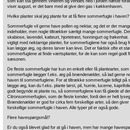
som kan stå gennem vinteren og vendes ned i jorden næste forå
viser august, er det bare med at give den gas i køkkenhaven.
Hvilke planter skal jeg plante for at få flere sommerfugle i haven?
Sommerfugle vil gerne have pollen og nektar, og det er der mang
indeholder, men nogle tiltrækker særligt mange sommerfugle. Det
skabiose, lavendel, katteurt, hjortetrøst, honningurt og frøkenhat
vigtigt med nektarrige planter, for sommerfuglene har også brug f
kan lægge æg, og deres larver kan leve. Det er faktisk ofte et stø
sommerfuglene at finde værtsplanter, for de kan som regel godt f
sæsonen.
De fleste sommerfugle har kun en enkelt eller få plantearter, so
sommerfugle lægger f.eks. æg på brændenælder, så lad gerne nogle
haven til sommerfuglene. For at tiltrække sommerfugle tidligt på
lægge æg, kan du f.eks. plante tørst, pil, humle, lucerne, kaprifol
godt begynde at plante nu, så sommerfuglene kan få glæde af det
Citronsommerfuglen, som de fleste kender, fordi den er helt lyseg
Brændenælder er god for cirka fem forskellige arter, så den giver 
forskellige sommerfugle i haven. Alle typer pil er også gode.
Flere havespørgsmål?
Er du også blevet glad for at gå i haven, men har mange have