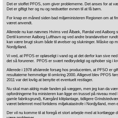
Det er stoffet PFOS, som giver problemerne. Det anses for at v
Det er giftigt her og nu og nedsætter evnen til at få børn.
For knap en måned siden bad miljøministeren Regionen om at finde
været anvendt.
Allerede nu kan nævnes Hvims ved Ålbæk, Rørdal ved Aalborg s
Dertil kommer Aalborg Lufthavn og ved andre brandøvelser rundt 
kan være brugt skum både til øvelser og slukninger. Måske op m
Nordjylland.
Vi ved, at PFOS er opløseligt i vand og at det derfor kan sive ned
det så forurener. PFOS er svært nedbrydeligt og ophober sig i k
Allerede i 1978 afslørede forsøg hos producenten, at PFSO er gift
resultaterne hemmelige til omkring 2000. Alligevel blev PFOS først
2011 var det lovlig at benytte et eventuelt restlager.
Nu skal man aldrig male fanden på væggen, men jeg kan da være
opfordringerne fra ministeren kan ligge en trussel på niveau m
gamle fabriksgrund), Kærgård klitplantage, tidligere Grindstedvær
været belemret med fortidens miljøkatastrofe i Nordjylland, men e
Der vil nu komme til at foregå et stort arbejde med at kortlægge 
være problemer.