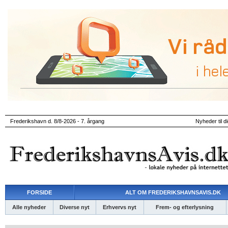
Frederikshavn d. 8/8-2026 - 7. årgang
Nyheder til d
FORSIDE
ALT OM FREDERIKSHAVNSAVIS.DK
Alle nyheder
Diverse nyt
Erhvervs nyt
Frem- og efterlysning