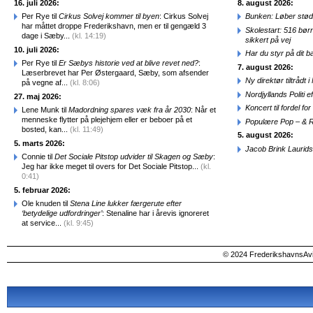
16. juli 2026:
8. august 2026:
Per Rye til
Cirkus Solvej kommer til byen
: Cirkus Solvej
Bunken: Løber stød
har måttet droppe Frederikshavn, men er til gengæld 3
Skolestart: 516 bør
dage i Sæby...
(kl. 14:19)
sikkert på vej
10. juli 2026:
Har du styr på dit b
Per Rye til
Er Sæbys historie ved at blive revet ned?
:
7. august 2026:
Læserbrevet har Per Østergaard, Sæby, som afsender
Ny direktør tiltråd
på vegne af...
(kl. 8:06)
Nordjyllands Politi 
27. maj 2026:
Koncert til fordel f
Lene Munk til
Madordning spares væk fra år 2030
: Når et
menneske flytter på plejehjem eller er beboer på et
Populære Pop – & 
bosted, kan...
(kl. 11:49)
5. august 2026:
5. marts 2026:
Jacob Brink Laurids
Connie til
Det Sociale Pitstop udvider til Skagen og Sæby
:
Jeg har ikke meget til overs for Det Sociale Pitstop...
(kl.
0:41)
5. februar 2026:
Ole knuden til
Stena Line lukker færgerute efter
‘betydelige udfordringer’
: Stenaline har i årevis ignoreret
at service...
(kl. 9:45)
© 2024 FrederikshavnsAvis