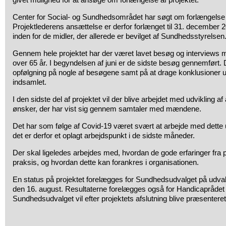
Center for Social- og Sundhedsområdet har søgt om forlængelse 
Projektlederens ansættelse er derfor forlænget til 31. december 
inden for de midler, der allerede er bevilget af Sundhedsstyrelsen
Gennem hele projektet har der været lavet besøg og interview
over 65 år. I begyndelsen af juni er de sidste besøg gennemført.
opfølgning på nogle af besøgene samt på at drage konklusioner ud
indsamlet.
I den sidste del af projektet vil der blive arbejdet med udvikling af 
ønsker, der har vist sig gennem samtaler med mændene.
Det har som følge af Covid-19 været svært at arbejde med dette u
det er derfor et oplagt arbejdspunkt i de sidste måneder.
Der skal ligeledes arbejdes med, hvordan de gode erfaringer fra 
praksis, og hvordan dette kan forankres i organisationen.
En status på projektet forelægges for Sundhedsudvalget på u
den 16. august. Resultaterne forelægges også for Handicaprådet
Sundhedsudvalget vil efter projektets afslutning blive præsenteret 