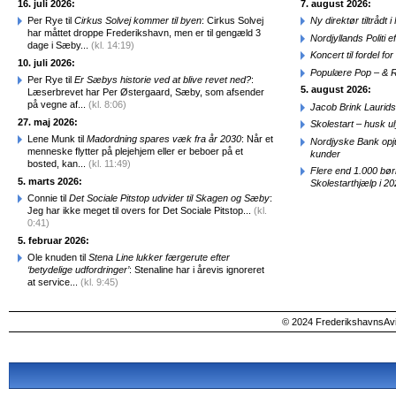
16. juli 2026:
7. august 2026:
Per Rye til
Cirkus Solvej kommer til byen
: Cirkus Solvej
Ny direktør tiltråd
har måttet droppe Frederikshavn, men er til gengæld 3
Nordjyllands Politi 
dage i Sæby...
(kl. 14:19)
Koncert til fordel f
10. juli 2026:
Populære Pop – & 
Per Rye til
Er Sæbys historie ved at blive revet ned?
:
5. august 2026:
Læserbrevet har Per Østergaard, Sæby, som afsender
på vegne af...
(kl. 8:06)
Jacob Brink Laurids
27. maj 2026:
Skolestart – husk uly
Lene Munk til
Madordning spares væk fra år 2030
: Når et
Nordjyske Bank opjus
menneske flytter på plejehjem eller er beboer på et
kunder
bosted, kan...
(kl. 11:49)
Flere end 1.000 bø
5. marts 2026:
Skolestarthjælp i 2
Connie til
Det Sociale Pitstop udvider til Skagen og Sæby
:
Jeg har ikke meget til overs for Det Sociale Pitstop...
(kl.
0:41)
5. februar 2026:
Ole knuden til
Stena Line lukker færgerute efter
‘betydelige udfordringer’
: Stenaline har i årevis ignoreret
at service...
(kl. 9:45)
© 2024 FrederikshavnsAvis