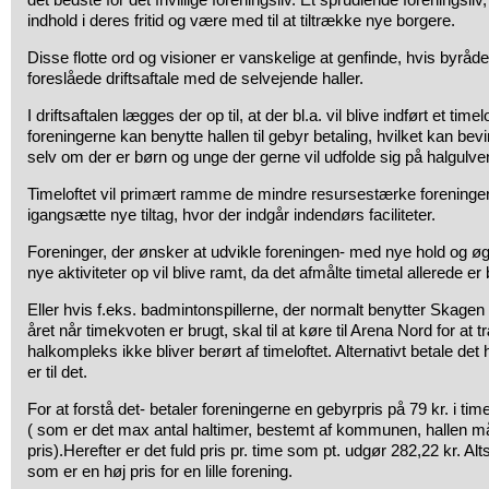
indhold i deres fritid og være med til at tiltrække nye borgere.
Disse flotte ord og visioner er vanskelige at genfinde, hvis byråd
foreslåede driftsaftale med de selvejende haller.
I driftsaftalen lægges der op til, at der bl.a. vil blive indført et ti
foreningerne kan benytte hallen til gebyr betaling, hvilket kan bevi
selv om der er børn og unge der gerne vil udfolde sig på halgulve
Timeloftet vil primært ramme de mindre resursestærke foreninger
igangsætte nye tiltag, hvor der indgår indendørs faciliteter.
Foreninger, der ønsker at udvikle foreningen- med nye hold og øg
nye aktiviteter op vil blive ramt, da det afmålte timetal allerede er
Eller hvis f.eks. badmintonspillerne, der normalt benytter Skagen
året når timekvoten er brugt, skal til at køre til Arena Nord for at
halkompleks ikke bliver berørt af timeloftet. Alternativt betale de
er til det.
For at forstå det- betaler foreningerne en gebyrpris på 79 kr. i timen
( som er det max antal haltimer, bestemt af kommunen, hallen må 
pris).Herefter er det fuld pris pr. time som pt. udgør 282,22 kr. Al
som er en
høj
pris for en lille forening.