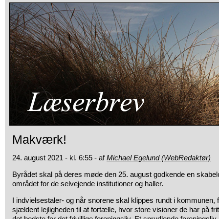
Makværk!
24. august 2021 - kl. 6:55 - af
Michael Egelund (WebRedaktør)
Byrådet skal på deres møde den 25. august godkende en skabelon ti
området for de selvejende institutioner og haller.
I indvielsestaler- og når snorene skal klippes rundt i kommunen,
sjældent lejligheden til at fortælle, hvor store visioner de har på fri
det bedste for det frivillige foreningsliv. Et sprudlende foreningsli