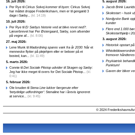
16. juli 2026:
5. august 2026:
Per Rye til
Cirkus Solvej kommer til byen
: Cirkus Solvej
Jacob Brink Laurids
har måttet droppe Frederikshavn, men er til gengæld 3
Skolestart – husk uly
dage i Sæby...
(kl. 14:19)
Nordjyske Bank opjus
10. juli 2026:
kunder
Per Rye til
Er Sæbys historie ved at blive revet ned?
:
Flere end 1.000 bø
Læserbrevet har Per Østergaard, Sæby, som afsender
Skolestarthjælp i 2
på vegne af...
(kl. 8:06)
3. august 2026:
27. maj 2026:
Historisk opstart 
Lene Munk til
Madordning spares væk fra år 2030
: Når et
Whistleblowerordni
menneske flytter på plejehjem eller er beboer på et
fremover håndteres
bosted, kan...
(kl. 11:49)
Psykiatrisk behandl
5. marts 2026:
Punktum!
Connie til
Det Sociale Pitstop udvider til Skagen og Sæby
:
Gaven der bliver ve
Jeg har ikke meget til overs for Det Sociale Pitstop...
(kl.
0:41)
5. februar 2026:
Ole knuden til
Stena Line lukker færgerute efter
‘betydelige udfordringer’
: Stenaline har i årevis ignoreret
at service...
(kl. 9:45)
© 2024 FrederikshavnsAvis