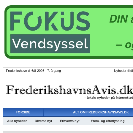
Frederikshavn d. 6/8-2026 - 7. årgang
Nyheder til d
FORSIDE
ALT OM FREDERIKSHAVNSAVIS.DK
Alle nyheder
Diverse nyt
Erhvervs nyt
Frem- og efterlysning