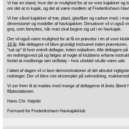
Vi har en stand, hvor der er mulighed for at se vore kajakker o
om det at ro kajak, og det at være medlem af Frederikshavn Hav
Vi har såvel kajakker af træ, plast, glasfiber og carbon med, i ma
dimensioner og modeller af havkajakker. Derudover vil vi også v
grej, som benyttes, når man skal begive sig ud i en havkajak.
Der vil også være mulighed for at få en prøvetur i én af vore klu
18 år
. Alle deltagere vil blive grundigt instrueret inden prøveturen,
”sat op” til hver enkelt deltager, inden sejladsen. Alle deltagere på
en redningsvest på og følges af nogle af klubbens erfarne instru
fordel at medbringe tørt skiftetøj – hvis uheldet skulle være ude.
I løbet af dagen vil vi lave demonstrationer af det absolut vigtigst
redninger. Der vil blive vist eksempler på selvredning, makkerre
Vi ser frem til at mødes med mange af deltagerne til årets åbent
flådestationen.
Hans Chr. Højslet
Formand for Frederikshavn Havkajakklub