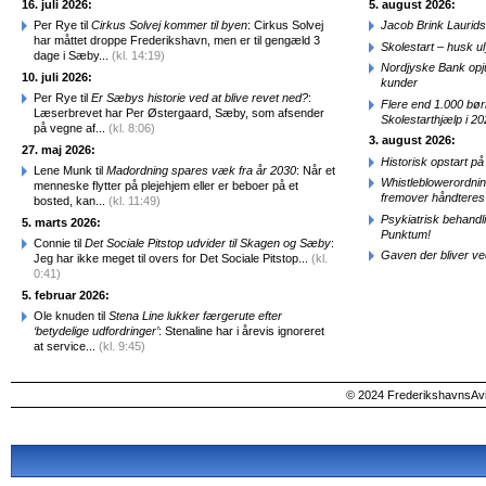
16. juli 2026:
5. august 2026:
Per Rye til
Cirkus Solvej kommer til byen
: Cirkus Solvej
Jacob Brink Laurids
har måttet droppe Frederikshavn, men er til gengæld 3
Skolestart – husk uly
dage i Sæby...
(kl. 14:19)
Nordjyske Bank opjus
10. juli 2026:
kunder
Per Rye til
Er Sæbys historie ved at blive revet ned?
:
Flere end 1.000 bø
Læserbrevet har Per Østergaard, Sæby, som afsender
Skolestarthjælp i 2
på vegne af...
(kl. 8:06)
3. august 2026:
27. maj 2026:
Historisk opstart 
Lene Munk til
Madordning spares væk fra år 2030
: Når et
Whistleblowerordni
menneske flytter på plejehjem eller er beboer på et
fremover håndteres
bosted, kan...
(kl. 11:49)
Psykiatrisk behandl
5. marts 2026:
Punktum!
Connie til
Det Sociale Pitstop udvider til Skagen og Sæby
:
Gaven der bliver ve
Jeg har ikke meget til overs for Det Sociale Pitstop...
(kl.
0:41)
5. februar 2026:
Ole knuden til
Stena Line lukker færgerute efter
‘betydelige udfordringer’
: Stenaline har i årevis ignoreret
at service...
(kl. 9:45)
© 2024 FrederikshavnsAvis