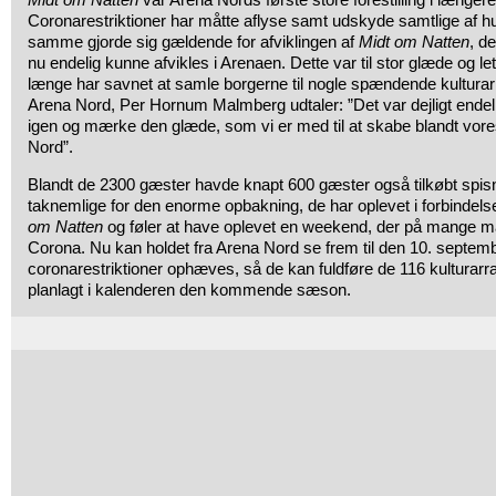
Coronarestriktioner har måtte aflyse samt udskyde samtlige af h
samme gjorde sig gældende for afviklingen af
Midt om Natten
, d
nu endelig kunne afvikles i Arenaen. Dette var til stor glæde og le
længe har savnet at samle borgerne til nogle spændende kulturar
Arena Nord, Per Hornum Malmberg udtaler: ”Det var dejligt endel
igen og mærke den glæde, som vi er med til at skabe blandt vore
Nord”.
Blandt de 2300 gæster havde knapt 600 gæster også tilkøbt spis
taknemlige for den enorme opbakning, de har oplevet i forbindel
om Natten
og føler at have oplevet en weekend, der på mange m
Corona. Nu kan holdet fra Arena Nord se frem til den 10. septembe
coronarestriktioner ophæves, så de kan fuldføre de 116 kulturar
planlagt i kalenderen den kommende sæson.