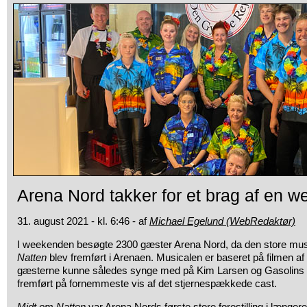
Arena Nord takker for et brag af en 
31. august 2021 - kl. 6:46 - af
Michael Egelund (WebRedaktør)
I weekenden besøgte 2300 gæster Arena Nord, da den store mu
Natten
blev fremført i Arenaen. Musicalen er baseret på filmen 
gæsterne kunne således synge med på Kim Larsen og Gasolins st
fremført på fornemmeste vis af det stjernespækkede cast.
Midt om Natten
var Arena Nords første store forestilling i længere