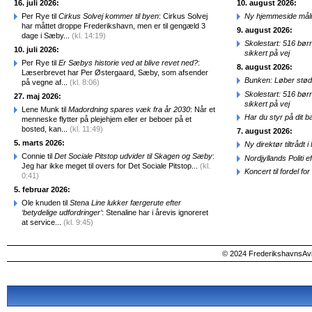
16. juli 2026:
10. august 2026:
Per Rye til
Cirkus Solvej kommer til byen
: Cirkus Solvej
Ny hjemmeside målr
har måttet droppe Frederikshavn, men er til gengæld 3
9. august 2026:
dage i Sæby...
(kl. 14:19)
Skolestart: 516 bør
10. juli 2026:
sikkert på vej
Per Rye til
Er Sæbys historie ved at blive revet ned?
:
8. august 2026:
Læserbrevet har Per Østergaard, Sæby, som afsender
Bunken: Løber stød
på vegne af...
(kl. 8:06)
Skolestart: 516 bør
27. maj 2026:
sikkert på vej
Lene Munk til
Madordning spares væk fra år 2030
: Når et
Har du styr på dit b
menneske flytter på plejehjem eller er beboer på et
bosted, kan...
(kl. 11:49)
7. august 2026:
5. marts 2026:
Ny direktør tiltråd
Connie til
Det Sociale Pitstop udvider til Skagen og Sæby
:
Nordjyllands Politi 
Jeg har ikke meget til overs for Det Sociale Pitstop...
(kl.
Koncert til fordel f
0:41)
5. februar 2026:
Ole knuden til
Stena Line lukker færgerute efter
‘betydelige udfordringer’
: Stenaline har i årevis ignoreret
at service...
(kl. 9:45)
© 2024 FrederikshavnsAvis