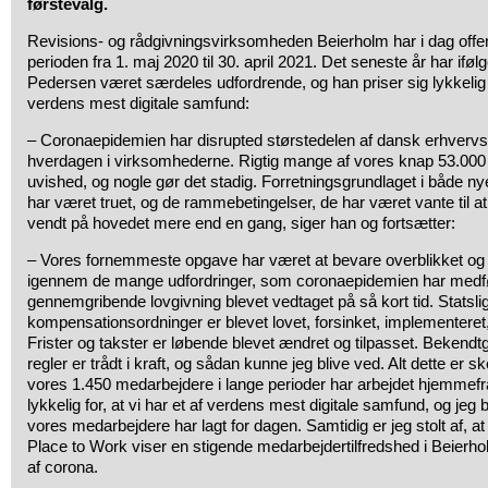
førstevalg.
Revisions- og rådgivningsvirksomheden Beierholm har i dag offentl
perioden fra 1. maj 2020 til 30. april 2021. Det seneste år har ifø
Pedersen været særdeles udfordrende, og han priser sig lykkelig 
verdens mest digitale samfund:
– Coronaepidemien har disrupted størstedelen af dansk erhvervs
hverdagen i virksomhederne. Rigtig mange af vores knap 53.000 k
uvished, og nogle gør det stadig. Forretningsgrundlaget i både 
har været truet, og de rammebetingelser, de har været vante til at
vendt på hovedet mere end en gang, siger han og fortsætter:
– Vores fornemmeste opgave har været at bevare overblikket og 
igennem de mange udfordringer, som coronaepidemien har medfør
gennemgribende lovgivning blevet vedtaget på så kort tid. Statslig
kompensationsordninger er blevet lovet, forsinket, implementeret
Frister og takster er løbende blevet ændret og tilpasset. Bekendt
regler er trådt i kraft, og sådan kunne jeg blive ved. Alt dette er s
vores 1.450 medarbejdere i lange perioder har arbejdet hjemmefra
lykkelig for, at vi har et af verdens mest digitale samfund, og jeg
vores medarbejdere har lagt for dagen. Samtidig er jeg stolt af, at
Place to Work viser en stigende medarbejdertilfredshed i Beierhol
af corona.