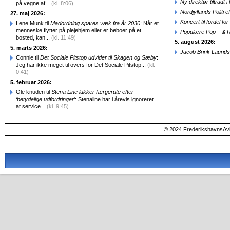
Ny direktør tiltråd
på vegne af...
(kl. 8:06)
Nordjyllands Politi 
27. maj 2026:
Koncert til fordel f
Lene Munk til
Madordning spares væk fra år 2030
: Når et
menneske flytter på plejehjem eller er beboer på et
Populære Pop – & 
bosted, kan...
(kl. 11:49)
5. august 2026:
5. marts 2026:
Jacob Brink Laurids
Connie til
Det Sociale Pitstop udvider til Skagen og Sæby
:
Jeg har ikke meget til overs for Det Sociale Pitstop...
(kl.
0:41)
5. februar 2026:
Ole knuden til
Stena Line lukker færgerute efter
‘betydelige udfordringer’
: Stenaline har i årevis ignoreret
at service...
(kl. 9:45)
© 2024 FrederikshavnsAvis