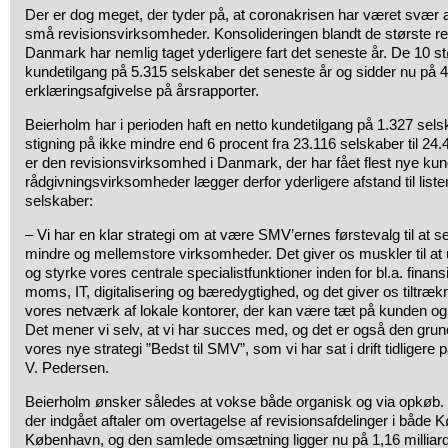
Der er dog meget, der tyder på, at coronakrisen har været svær a
små revisionsvirksomheder. Konsolideringen blandt de største re
Danmark har nemlig taget yderligere fart det seneste år. De 10 stø
kundetilgang på 5.315 selskaber det seneste år og sidder nu på 4
erklæringsafgivelse på årsrapporter.
Beierholm har i perioden haft en netto kundetilgang på 1.327 selsk
stigning på ikke mindre end 6 procent fra 23.116 selskaber til 24
er den revisionsvirksomhed i Danmark, der har fået flest nye kun
rådgivningsvirksomheder lægger derfor yderligere afstand til liste
selskaber:
– Vi har en klar strategi om at være SMV’ernes førstevalg til at s
mindre og mellemstore virksomheder. Det giver os muskler til at u
og styrke vores centrale specialistfunktioner inden for bl.a. finansi
moms, IT, digitalisering og bæredygtighed, og det giver os tiltrækn
vores netværk af lokale kontorer, der kan være tæt på kunden og 
Det mener vi selv, at vi har succes med, og det er også den grun
vores nye strategi ”Bedst til SMV”, som vi har sat i drift tidligere 
V. Pedersen.
Beierholm ønsker således at vokse både organisk og via opkøb. 
der indgået aftaler om overtagelse af revisionsafdelinger i både
København, og den samlede omsætning ligger nu på 1,16 milliard