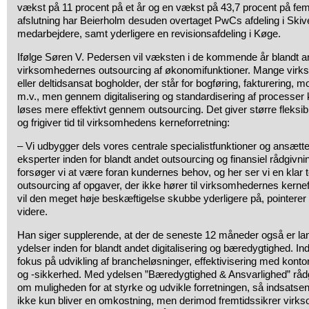
vækst på 11 procent på et år og en vækst på 43,7 procent på fem
afslutning har Beierholm desuden overtaget PwCs afdeling i Skive
medarbejdere, samt yderligere en revisionsafdeling i Køge.
Ifølge Søren V. Pedersen vil væksten i de kommende år blandt 
virksomhedernes outsourcing af økonomifunktioner. Mange virks
eller deltidsansat bogholder, der står for bogføring, fakturering, 
m.v., men gennem digitalisering og standardisering af processer 
løses mere effektivt gennem outsourcing. Det giver større fleksibil
og frigiver tid til virksomhedens kerneforretning:
– Vi udbygger dels vores centrale specialistfunktioner og ansætte
eksperter inden for blandt andet outsourcing og finansiel rådgivnin
forsøger vi at være foran kundernes behov, og her ser vi en klar t
outsourcing af opgaver, der ikke hører til virksomhedernes kernef
vil den meget høje beskæftigelse skubbe yderligere på, pointere
videre.
Han siger supplerende, at der de seneste 12 måneder også er l
ydelser inden for blandt andet digitalisering og bæredygtighed. Inde
fokus på udvikling af brancheløsninger, effektivisering med konto
og -sikkerhed. Med ydelsen ”Bæredygtighed & Ansvarlighed” råd
om muligheden for at styrke og udvikle forretningen, så indsats
ikke kun bliver en omkostning, men derimod fremtidssikrer virkso