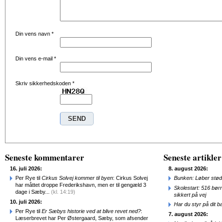
Din vens navn
*
Din vens e-mail
*
Skriv sikkerhedskoden
*
Seneste kommentarer
Seneste artikler
16. juli 2026:
8. august 2026:
Per Rye til
Cirkus Solvej kommer til byen
: Cirkus Solvej
Bunken: Løber stød
har måttet droppe Frederikshavn, men er til gengæld 3
Skolestart: 516 bør
dage i Sæby...
(kl. 14:19)
sikkert på vej
10. juli 2026:
Har du styr på dit b
Per Rye til
Er Sæbys historie ved at blive revet ned?
:
7. august 2026:
Læserbrevet har Per Østergaard, Sæby, som afsender