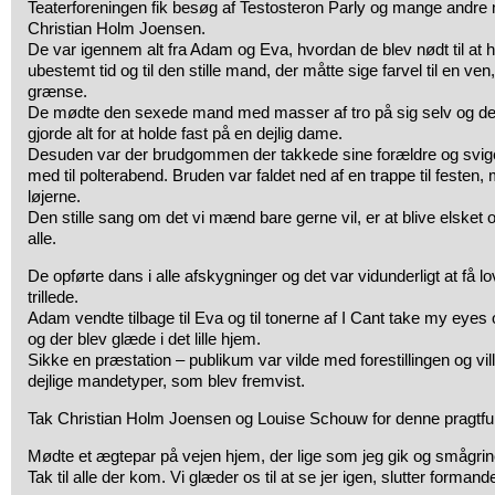
Teaterforeningen fik besøg af Testosteron Parly og mange andre 
Christian Holm Joensen.
De var igennem alt fra Adam og Eva, hvordan de blev nødt til at 
ubestemt tid og til den stille mand, der måtte sige farvel til en ve
grænse.
De mødte den sexede mand med masser af tro på sig selv og den 
gjorde alt for at holde fast på en dejlig dame.
Desuden var der brudgommen der takkede sine forældre og sviger
med til polterabend. Bruden var faldet ned af en trappe til festen
løjerne.
Den stille sang om det vi mænd bare gerne vil, er at blive elsket 
alle.
De opførte dans i alle afskygninger og det var vidunderligt at få lov 
trillede.
Adam vendte tilbage til Eva og til tonerne af I Cant take my eyes 
og der blev glæde i det lille hjem.
Sikke en præstation – publikum var vilde med forestillingen og ville
dejlige mandetyper, som blev fremvist.
Tak Christian Holm Joensen og Louise Schouw for denne pragtfu
Mødte et ægtepar på vejen hjem, der lige som jeg gik og smågrined
Tak til alle der kom. Vi glæder os til at se jer igen, slutter formand