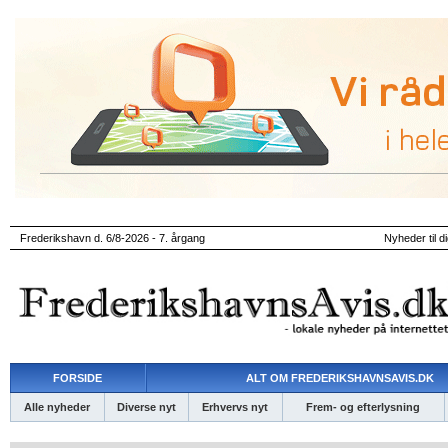
Frederikshavn d. 6/8-2026 - 7. årgang
Nyheder til d
FORSIDE
ALT OM FREDERIKSHAVNSAVIS.DK
Alle nyheder
Diverse nyt
Erhvervs nyt
Frem- og efterlysning