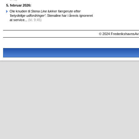
5. februar 2026:
Ole knuden til
Stena Line lukker færgerute efter
‘betydelige udfordringer’
: Stenaline har i årevis ignoreret
at service...
(kl. 9:45)
© 2024 FrederikshavnsAvis