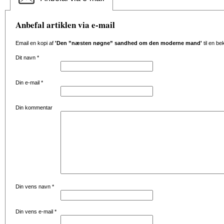
Anbefal artiklen via e-mail
Email en kopi af
'Den ”næsten nøgne” sandhed om den moderne mand'
til en be
Dit navn
*
Din e-mail
*
Din kommentar
Din vens navn
*
Din vens e-mail
*