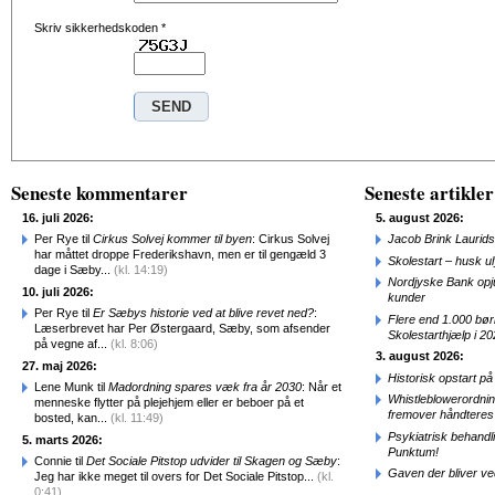
Skriv sikkerhedskoden
*
Seneste kommentarer
Seneste artikler
16. juli 2026:
5. august 2026:
Per Rye til
Cirkus Solvej kommer til byen
: Cirkus Solvej
Jacob Brink Laurids
har måttet droppe Frederikshavn, men er til gengæld 3
Skolestart – husk uly
dage i Sæby...
(kl. 14:19)
Nordjyske Bank opjus
10. juli 2026:
kunder
Per Rye til
Er Sæbys historie ved at blive revet ned?
:
Flere end 1.000 bø
Læserbrevet har Per Østergaard, Sæby, som afsender
Skolestarthjælp i 2
på vegne af...
(kl. 8:06)
3. august 2026:
27. maj 2026:
Historisk opstart 
Lene Munk til
Madordning spares væk fra år 2030
: Når et
Whistleblowerordni
menneske flytter på plejehjem eller er beboer på et
fremover håndteres
bosted, kan...
(kl. 11:49)
Psykiatrisk behandl
5. marts 2026:
Punktum!
Connie til
Det Sociale Pitstop udvider til Skagen og Sæby
:
Gaven der bliver ve
Jeg har ikke meget til overs for Det Sociale Pitstop...
(kl.
0:41)