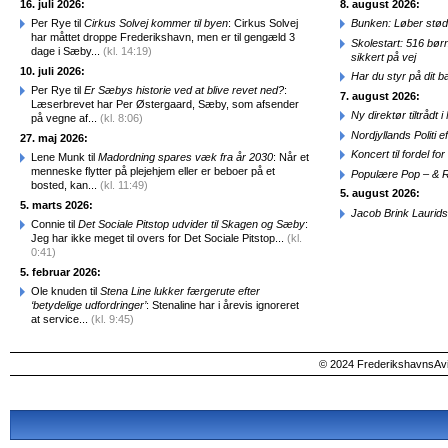
16. juli 2026:
8. august 2026:
Per Rye til
Cirkus Solvej kommer til byen
: Cirkus Solvej
Bunken: Løber stød
har måttet droppe Frederikshavn, men er til gengæld 3
Skolestart: 516 bør
dage i Sæby...
(kl. 14:19)
sikkert på vej
10. juli 2026:
Har du styr på dit b
Per Rye til
Er Sæbys historie ved at blive revet ned?
:
7. august 2026:
Læserbrevet har Per Østergaard, Sæby, som afsender
Ny direktør tiltråd
på vegne af...
(kl. 8:06)
Nordjyllands Politi 
27. maj 2026:
Koncert til fordel f
Lene Munk til
Madordning spares væk fra år 2030
: Når et
menneske flytter på plejehjem eller er beboer på et
Populære Pop – & 
bosted, kan...
(kl. 11:49)
5. august 2026:
5. marts 2026:
Jacob Brink Laurids
Connie til
Det Sociale Pitstop udvider til Skagen og Sæby
:
Jeg har ikke meget til overs for Det Sociale Pitstop...
(kl.
0:41)
5. februar 2026:
Ole knuden til
Stena Line lukker færgerute efter
‘betydelige udfordringer’
: Stenaline har i årevis ignoreret
at service...
(kl. 9:45)
© 2024 FrederikshavnsAvis