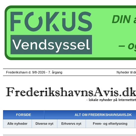
Frederikshavn d. 9/8-2026 - 7. årgang
Nyheder til d
FORSIDE
ALT OM FREDERIKSHAVNSAVIS.DK
Alle nyheder
Diverse nyt
Erhvervs nyt
Frem- og efterlysning