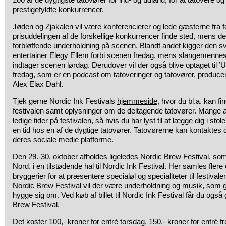
prestigefyldte konkurrencer.
Jøden og Zjakalen vil være konferencierer og lede gæsterne fra f
prisuddelingen af de forskellige konkurrencer finde sted, mens de
forbløffende underholdning på scenen. Blandt andet kigger den s
entertainer Elegy Ellem forbi scenen fredag, mens slangemenne
indtager scenen lørdag. Derudover vil der også blive optaget til 
fredag, som er en podcast om tatoveringer og tatovører, produce
Alex Elax Dahl.
Tjek gerne Nordic Ink Festivals
hjemmeside
, hvor du bl.a. kan fi
festivalen samt oplysninger om de deltagende tatovører. Mange a
ledige tider på festivalen, så hvis du har lyst til at lægge dig i st
en tid hos en af de dygtige tatovører. Tatovørerne kan kontaktes di
deres sociale medie platforme.
Den 29.-30. oktober afholdes ligeledes Nordic Brew Festival, som
Nord, i en tilstødende hal til Nordic Ink Festival. Her samles fler
bryggerier for at præsentere specialøl og specialiteter til festiva
Nordic Brew Festival vil der være underholdning og musik, som 
hygge sig om. Ved køb af billet til Nordic Ink Festival får du også g
Brew Festival.
Det koster 100,- kroner for entré torsdag, 150,- kroner for entré fre