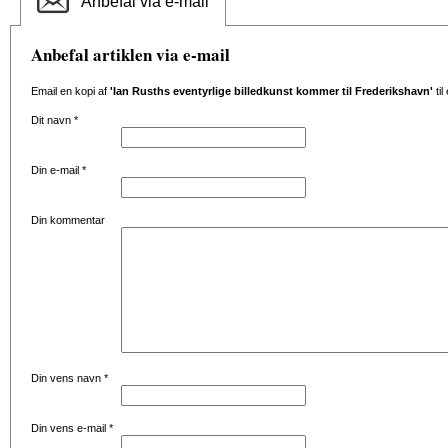
Anbefal via e-mail
Anbefal artiklen via e-mail
Email en kopi af
'Ian Rusths eventyrlige billedkunst kommer til Frederikshavn'
til
Dit navn
*
Din e-mail
*
Din kommentar
Din vens navn
*
Din vens e-mail
*