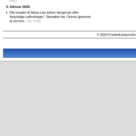
0:41)
5. februar 2026:
Ole knuden til
Stena Line lukker færgerute efter
‘betydelige udfordringer’
: Stenaline har i årevis ignoreret
at service...
(kl. 9:45)
© 2024 FrederikshavnsAvis