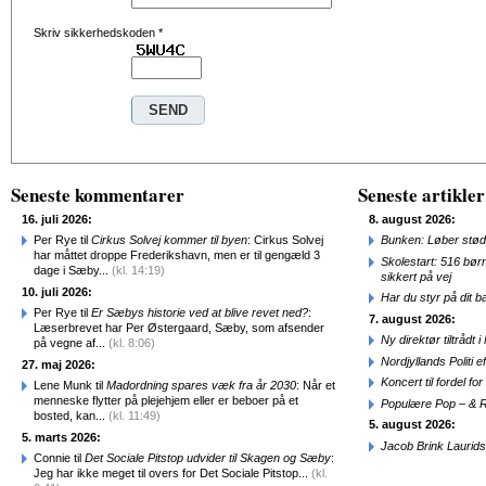
Skriv sikkerhedskoden
*
Seneste kommentarer
Seneste artikler
16. juli 2026:
8. august 2026:
Per Rye til
Cirkus Solvej kommer til byen
: Cirkus Solvej
Bunken: Løber stød
har måttet droppe Frederikshavn, men er til gengæld 3
Skolestart: 516 bør
dage i Sæby...
(kl. 14:19)
sikkert på vej
10. juli 2026:
Har du styr på dit b
Per Rye til
Er Sæbys historie ved at blive revet ned?
:
7. august 2026:
Læserbrevet har Per Østergaard, Sæby, som afsender
Ny direktør tiltråd
på vegne af...
(kl. 8:06)
Nordjyllands Politi 
27. maj 2026:
Koncert til fordel f
Lene Munk til
Madordning spares væk fra år 2030
: Når et
menneske flytter på plejehjem eller er beboer på et
Populære Pop – & 
bosted, kan...
(kl. 11:49)
5. august 2026:
5. marts 2026:
Jacob Brink Laurids
Connie til
Det Sociale Pitstop udvider til Skagen og Sæby
:
Jeg har ikke meget til overs for Det Sociale Pitstop...
(kl.