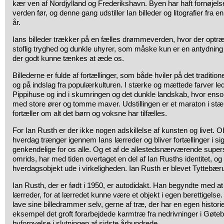
kær ven af Nordjylland og Frederikshavn. Byen har haft fornøjels
verden før, og denne gang udstiller Ian billeder og litografier fra
år.
Ians billeder trækker på en fælles drømmeverden, hvor der optræ
stoflig tryghed og dunkle uhyrer, som måske kun er en antydning u
der godt kunne tænkes at æde os.
Billederne er fulde af fortællinger, som både hviler på det tradition
og på indslag fra populærkulturen. I stærke og mættede farver led
Pippihuse og ind i skumringen og det dunkle landskab, hvor e
med store ører og tomme maver. Udstillingen er et maraton i st
fortæller om alt det børn og voksne har tilfælles.
For Ian Rusth er der ikke nogen adskillelse af kunsten og livet. O
hverdag trænger igennem Ians lærreder og bliver fortællinger i si
genkendelige for os alle. Og et af de allestedsnærværende supers
omrids, har med tiden overtaget en del af Ian Rusths identitet, o
hverdagsobjekt ude i virkeligheden. Ian Rusth er blevet Tyttebær
Ian Rusth, der er født i 1950, er autodidakt. Han begyndte med a
lærreder, for at lærredet kunne være et objekt i egen berettigelse.
lave sine billedrammer selv, gerne af træ, der har en egen historie
eksempel det groft forarbejdede karmtræ fra nedrivninger i Gøte
byfornyelse i slutningen af sidste århundrede.