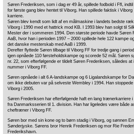
Søren Frederiksen, som i dag er 49 år, spillede fodbold i FfI, indti
for første gang blev hentet til Viborg. Han spillede faktisk i Viborg i
karriere.
Søren blev kendt som lidt af en målmaskine i landets bedste ræ
Viborg i 1990 med et hattrick mod KB. I 1993 blev han solgt til S
Mester der i sommeren 1994. Den største periode havde Søren F
AaB, hvor han i perioden 1997 – 2000 spillede hele 122 kampe o
det danske mesterskab med AaB i 1999.
Derefter flyttede Søren tilbage til Viborg FF for tredje gang i per
igen opnåede 110 førsteholdskampe og scorede 52 mål. Søren spi
nr. 22, som efterfølgende er tildelt Søren Frederiksen, således at 
nummer i Viborg FF.
Søren opnåede i alt 6 A-landskampe og 6 Ligalandskampe for D
om ikke debuten var på selveste Wembley i 1994. Han stoppede si
Viborg i 2005.
Søren Frederiksen har efterfølgende haft en lang trænerkarriere i
fra Danmarksserien til 1. division. Han har ligeledes være både 
cheftræner i Viborg FF.
Søren bor med sin kone og to børn stadig i Viborg, og sønnen Emil 
Sønderjyske. Sørens bror Henrik Frederiksen og mor Rie Frederi
Frederikshavn.