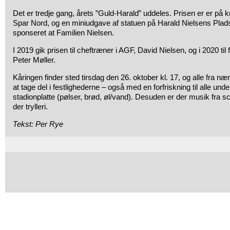
Det er tredje gang, årets ”Guld-Harald” uddeles. Prisen er er på k
Spar Nord, og en miniudgave af statuen på Harald Nielsens Plad
sponseret at Familien Nielsen.
I 2019 gik prisen til cheftræner i AGF, David Nielsen, og i 2020 til
Peter Møller.
Kåringen finder sted tirsdag den 26. oktober kl. 17, og alle fra næ
at tage del i festlighederne – også med en forfriskning til alle unde
stadionplatte (pølser, brød, øl/vand). Desuden er der musik fra s
der trylleri.
Tekst: Per Rye