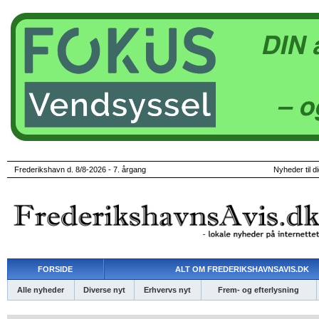
Frederikshavn d. 8/8-2026 - 7. årgang
Nyheder til d
FORSIDE
ALT OM FREDERIKSHAVNSAVIS.DK
Alle nyheder
Diverse nyt
Erhvervs nyt
Frem- og efterlysning