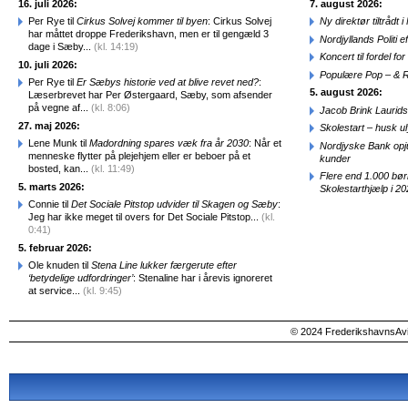
16. juli 2026:
7. august 2026:
Per Rye til
Cirkus Solvej kommer til byen
: Cirkus Solvej
Ny direktør tiltråd
har måttet droppe Frederikshavn, men er til gengæld 3
Nordjyllands Politi 
dage i Sæby...
(kl. 14:19)
Koncert til fordel f
10. juli 2026:
Populære Pop – & 
Per Rye til
Er Sæbys historie ved at blive revet ned?
:
5. august 2026:
Læserbrevet har Per Østergaard, Sæby, som afsender
på vegne af...
(kl. 8:06)
Jacob Brink Laurids
27. maj 2026:
Skolestart – husk uly
Lene Munk til
Madordning spares væk fra år 2030
: Når et
Nordjyske Bank opjus
menneske flytter på plejehjem eller er beboer på et
kunder
bosted, kan...
(kl. 11:49)
Flere end 1.000 bø
5. marts 2026:
Skolestarthjælp i 2
Connie til
Det Sociale Pitstop udvider til Skagen og Sæby
:
Jeg har ikke meget til overs for Det Sociale Pitstop...
(kl.
0:41)
5. februar 2026:
Ole knuden til
Stena Line lukker færgerute efter
‘betydelige udfordringer’
: Stenaline har i årevis ignoreret
at service...
(kl. 9:45)
© 2024 FrederikshavnsAvis