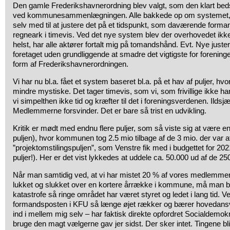
Den gamle Frederikshavnerordning blev valgt, som den klart beds
ved kommunesammenlægningen. Alle bakkede op om systemet, 
selv med til at justere det på et tidspunkt, som daværende forman
regneark i timevis. Ved det nye system blev der overhovedet ikk
helst, har alle aktører fortalt mig på tomandshånd. Evt. Nye just
foretaget uden grundliggende at smadre det vigtigste for foreninge
form af Frederikshavnerordningen.
Vi har nu bl.a. fået et system baseret bl.a. på et hav af puljer, hvor
mindre mystiske. Det tager timevis, som vi, som frivillige ikke har
vi simpelthen ikke tid og kræfter til det i foreningsverdenen. Ildsj
Medlemmerne forsvinder. Det er bare så trist en udvikling.
Kritik er mødt med endnu flere puljer, som så viste sig at være e
puljen), hvor kommunen tog 2.5 mio tilbage af de 3 mio. der var af
”projektomstilingspuljen”, som Venstre fik med i budgettet for 2021
puljer!). Her er det vist lykkedes at uddele ca. 50.000 ud af de 25
Når man samtidig ved, at vi har mistet 20 % af vores medlemmer 
lukket og slukket over en kortere årrække i kommune, må man bar
katastrofe så ringe området har været styret og ledet i lang tid. Ve
formandsposten i KFU så længe øjet rækker og bærer hovedansv
ind i mellem mig selv – har faktisk direkte opfordret Socialdemokra
bruge den magt vælgerne gav jer sidst. Der sker intet. Tingene bliver