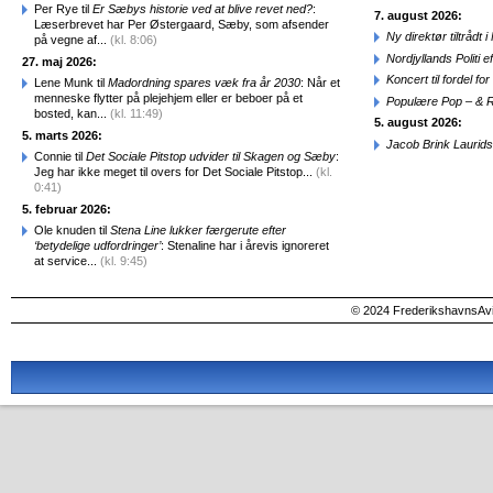
Per Rye til
Er Sæbys historie ved at blive revet ned?
:
7. august 2026:
Læserbrevet har Per Østergaard, Sæby, som afsender
Ny direktør tiltråd
på vegne af...
(kl. 8:06)
Nordjyllands Politi 
27. maj 2026:
Koncert til fordel f
Lene Munk til
Madordning spares væk fra år 2030
: Når et
menneske flytter på plejehjem eller er beboer på et
Populære Pop – & 
bosted, kan...
(kl. 11:49)
5. august 2026:
5. marts 2026:
Jacob Brink Laurids
Connie til
Det Sociale Pitstop udvider til Skagen og Sæby
:
Jeg har ikke meget til overs for Det Sociale Pitstop...
(kl.
0:41)
5. februar 2026:
Ole knuden til
Stena Line lukker færgerute efter
‘betydelige udfordringer’
: Stenaline har i årevis ignoreret
at service...
(kl. 9:45)
© 2024 FrederikshavnsAvis