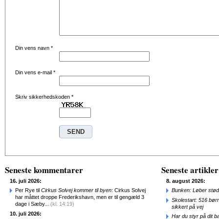
Din vens navn
*
Din vens e-mail
*
Skriv sikkerhedskoden
*
Seneste kommentarer
Seneste artikler
16. juli 2026:
8. august 2026:
Per Rye til
Cirkus Solvej kommer til byen
: Cirkus Solvej
Bunken: Løber stød
har måttet droppe Frederikshavn, men er til gengæld 3
Skolestart: 516 bør
dage i Sæby...
(kl. 14:19)
sikkert på vej
10. juli 2026:
Har du styr på dit b