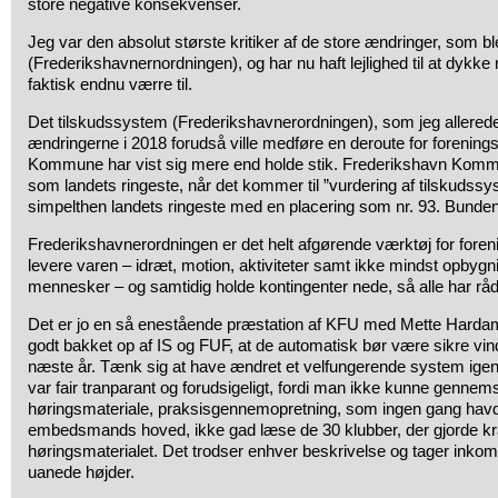
store negative konsekvenser.
Jeg var den absolut største kritiker af de store ændringer, som b
(Frederikshavnernordningen), og har nu haft lejlighed til at dykke n
faktisk endnu værre til.
Det tilskudssystem (Frederikshavnerordningen), som jeg allerede,
ændringerne i 2018 forudså ville medføre en deroute for forenings
Kommune har vist sig mere end holde stik. Frederikshavn Kommu
som landets ringeste, når det kommer til ”vurdering af tilskudssy
simpelthen landets ringeste med en placering som nr. 93. Bunden
Frederikshavnerordningen er det helt afgørende værktøj for foreni
levere varen – idræt, motion, aktiviteter samt ikke mindst opbygn
mennesker – og samtidig holde kontingenter nede, så alle har råd
Det er jo en så enestående præstation af KFU med Mette Hardam 
godt bakket op af IS og FUF, at de automatisk bør være sikre vind
næste år. Tænk sig at have ændret et velfungerende system ige
var fair tranparant og forudsigeligt, fordi man ikke kunne gennem
høringsmateriale, praksisgennemopretning, som ingen gang havde
embedsmands hoved, ikke gad læse de 30 klubber, der gjorde kraft
høringsmaterialet. Det trodser enhver beskrivelse og tager inkom
uanede højder.