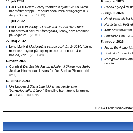
16. juli 2026:
8. august 2026:
Per Rye til
Cirkus Solvej kommer til byen
: Cirkus Solvej
Har du styr på dit b
har måttet droppe Frederikshavn, men er til gengæld 3
7. august 2026:
dage i Sæby...
(kl. 14:19)
Ny direktør tiltråd
10. juli 2026:
Nordjyllands Politi 
Per Rye til
Er Sæbys historie ved at blive revet ned?
:
Koncert til fordel f
Læserbrevet har Per Østergaard, Sæby, som afsender
på vegne af...
(kl. 8:06)
Populære Pop – & 
27. maj 2026:
5. august 2026:
Lene Munk til
Madordning spares væk fra år 2030
: Når et
Jacob Brink Laurids
menneske flytter på plejehjem eller er beboer på et
Skolestart – husk uly
bosted, kan...
(kl. 11:49)
Nordjyske Bank opjus
5. marts 2026:
kunder
Connie til
Det Sociale Pitstop udvider til Skagen og Sæby
:
Jeg har ikke meget til overs for Det Sociale Pitstop...
(kl.
0:41)
5. februar 2026:
Ole knuden til
Stena Line lukker færgerute efter
‘betydelige udfordringer’
: Stenaline har i årevis ignoreret
at service...
(kl. 9:45)
© 2024 FrederikshavnsAvis