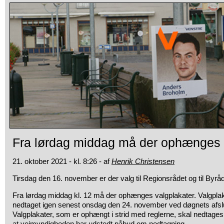
Fra lørdag middag må der ophænges 
21. oktober 2021 - kl. 8:26 - af
Henrik Christensen
Tirsdag den 16. november er der valg til Regionsrådet og til Byråd
Fra lørdag middag kl. 12 må der ophænges valgplakater. Valgpla
nedtaget igen senest onsdag den 24. november ved døgnets afsl
Valgplakater, som er ophængt i strid med reglerne, skal nedtages i
at vejmyndigheden har udstedt påbud om nedtagning.